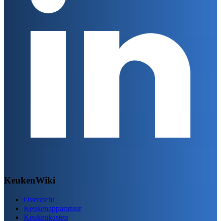
KeukenWiki
Overzicht
Keukenapparatuur
Keukenkasten