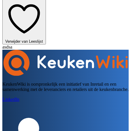
Verwijder van Leeslijst
asdsa
KeukenWiki is oorspronkelijk een initiatief van Inretail en een
samenwerking met de leveranciers en retailers uit de keukenbranche.
LinkedIn