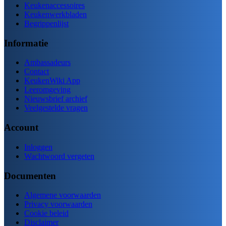
Keukenaccessoires
Keukenwerkbladen
Begrippenlijst
Informatie
Ambassadeurs
Contact
KeukenWiki App
Leeromgeving
Nieuwsbrief archief
Veelgestelde vragen
Account
Inloggen
Wachtwoord vergeten
Documenten
Algemene voorwaarden
Privacy voorwaarden
Cookie beleid
Disclaimer