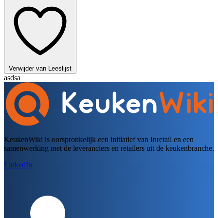
Verwijder van Leeslijst
asdsa
KeukenWiki is oorspronkelijk een initiatief van Inretail en een
samenwerking met de leveranciers en retailers uit de keukenbranche.
LinkedIn