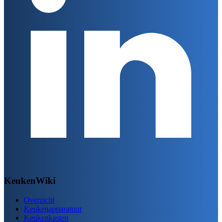
KeukenWiki
Overzicht
Keukenapparatuur
Keukenkasten