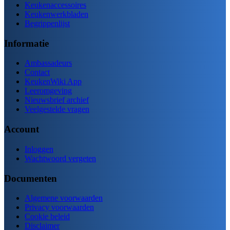
Keukenaccessoires
Keukenwerkbladen
Begrippenlijst
Informatie
Ambassadeurs
Contact
KeukenWiki App
Leeromgeving
Nieuwsbrief archief
Veelgestelde vragen
Account
Inloggen
Wachtwoord vergeten
Documenten
Algemene voorwaarden
Privacy voorwaarden
Cookie beleid
Disclaimer