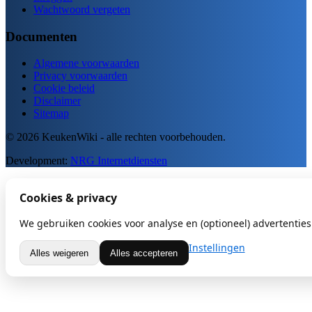
Wachtwoord vergeten
Documenten
Algemene voorwaarden
Privacy voorwaarden
Cookie beleid
Disclaimer
Sitemap
© 2026 KeukenWiki - alle rechten voorbehouden.
Development:
NRG Internetdiensten
Cookies & privacy
We gebruiken cookies voor analyse en (optioneel) advertenties.
Instellingen
Alles weigeren
Alles accepteren