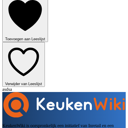
Toevoegen aan Leeslijst
Verwijder van Leeslijst
asdsa
KeukenWiki is oorspronkelijk een initiatief van Inretail en een