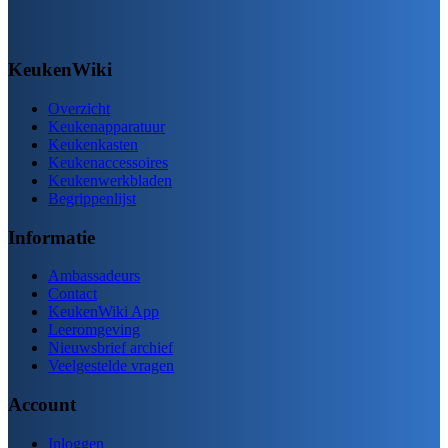
KeukenWiki
Overzicht
Keukenapparatuur
Keukenkasten
Keukenaccessoires
Keukenwerkbladen
Begrippenlijst
Informatie
Ambassadeurs
Contact
KeukenWiki App
Leeromgeving
Nieuwsbrief archief
Veelgestelde vragen
Account
Inloggen