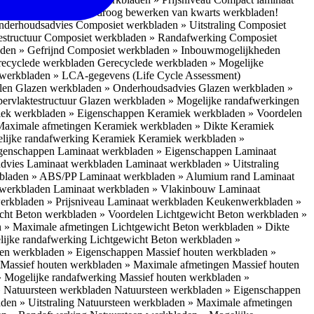
 bescherm je bij het droog bewerken van kwarts werkbladen!
nderhoudsadvies
Composiet werkbladen » Uitstraling
Composiet
estructuur
Composiet werkbladen » Randafwerking
Composiet
den » Gefrijnd
Composiet werkbladen » Inbouwmogelijkheden
recyclede werkbladen
Gerecyclede werkbladen » Mogelijke
werkbladen » LCA-gegevens (Life Cycle Assessment)
elen
Glazen werkbladen » Onderhoudsadvies
Glazen werkbladen »
ervlaktestructuur
Glazen werkbladen » Mogelijke randafwerkingen
ek werkbladen » Eigenschappen
Keramiek werkbladen » Voordelen
Maximale afmetingen
Keramiek werkbladen » Dikte
Keramiek
lijke randafwerking Keramiek
Keramiek werkbladen »
igenschappen
Laminaat werkbladen » Eigenschappen
Laminaat
dvies Laminaat werkbladen
Laminaat werkbladen » Uitstraling
kbladen » ABS/PP
Laminaat werkbladen » Alumium rand
Laminaat
 werkbladen
Laminaat werkbladen » Vlakinbouw
Laminaat
erkbladen » Prijsniveau Laminaat werkbladen
Keukenwerkbladen »
cht Beton werkbladen » Voordelen
Lichtgewicht Beton werkbladen »
n » Maximale afmetingen
Lichtgewicht Beton werkbladen » Dikte
lijke randafwerking
Lichtgewicht Beton werkbladen »
ten werkbladen » Eigenschappen
Massief houten werkbladen »
Massief houten werkbladen » Maximale afmetingen
Massief houten
» Mogelijke randafwerking
Massief houten werkbladen »
 Natuursteen werkbladen
Natuursteen werkbladen » Eigenschappen
den » Uitstraling
Natuursteen werkbladen » Maximale afmetingen