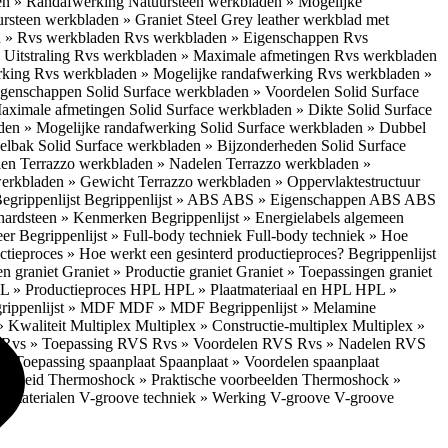
en » Randafwerking
Natuursteen werkbladen » Mogelijke
rsteen werkbladen » Graniet Steel Grey leather werkblad met
 » Rvs werkbladen
Rvs werkbladen » Eigenschappen
Rvs
Uitstraling
Rvs werkbladen » Maximale afmetingen
Rvs werkbladen
rking
Rvs werkbladen » Mogelijke randafwerking
Rvs werkbladen »
Eigenschappen
Solid Surface werkbladen » Voordelen
Solid Surface
Maximale afmetingen
Solid Surface werkbladen » Dikte
Solid Surface
aden » Mogelijke randafwerking
Solid Surface werkbladen » Dubbel
oelbak
Solid Surface werkbladen » Bijzonderheden
Solid Surface
len
Terrazzo werkbladen » Nadelen
Terrazzo werkbladen »
werkbladen » Gewicht
Terrazzo werkbladen » Oppervlaktestructuur
egrippenlijst
Begrippenlijst » ABS
ABS » Eigenschappen ABS
ABS
hardsteen » Kenmerken
Begrippenlijst » Energielabels algemeen
eer
Begrippenlijst » Full-body techniek
Full-body techniek » Hoe
ctieproces » Hoe werkt een gesinterd productieproces?
Begrippenlijst
en graniet
Graniet » Productie graniet
Graniet » Toepassingen graniet
L » Productieproces HPL
HPL » Plaatmateriaal en HPL
HPL »
rippenlijst » MDF
MDF » MDF
Begrippenlijst » Melamine
» Kwaliteit Multiplex
Multiplex » Constructie-multiplex
Multiplex »
S
Rvs » Toepassing RVS
Rvs » Voordelen RVS
Rvs » Nadelen RVS
 » Toepassing spaanplaat
Spaanplaat » Voordelen spaanplaat
ligheid
Thermoshock » Praktische voorbeelden
Thermoshock »
e materialen
V-groove techniek » Werking V-groove
V-groove