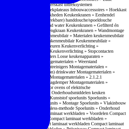
bouwaccessoires » Apothekerskast uittreksystemen
ccessoires » Hoekkast uittrekplateaus
Inbouwaccessoires » Hoekkast
ranen » Bedieningsmogelijkheden
Keukenkranen » Eenhendel
es
Keukenkranen » Met (uitrekbare) handdouche/spoeldouche
egen
Keukenkranen » Kokend water
Keukenkranen » Gefilterd én
age
Keukenkranen » Bladmengkraan
Keukenkranen » Wandmontage
illende meubeltypen
Keukenmeubilair » Materialen keukenmeubilair
bilair » Duurzaamheid keukenmeubilair
Keukenmeubilair »
Keukenverlichting » Lichtkleuren
Keukenverlichting »
verlichting » Dimbaarheid
Keukenverlichting » Stopcontacten
» Plintverwarming/plintheaters
Losse keukenapparaten »
 Luchtafvoersystemen
Montagematerialen » Weerstand
en
Montagematerialen » Luchtreinigers
Montagematerialen »
nsluitmateriaal voor (schoon) drinkwater
Montagematerialen »
steem van lades en deuren
Montagematerialen » 2.1.2.1
ontagematerialen » Waterslagdemper
Montagematerialen »
agematerialen » Kabels voor ovens of elektrische
erialen
Montagematerialen » Onderhoudsmiddelen keuken
 2.2 Kunststof
Spoelunits » Kunststof spoelunits
Spoelunits »
 » Montage spoelunit
Spoelunits » Montage
Spoelunits » Vlakinbouw
uw methode
Spoelunits » Rimless-methode
Spoelunits » Onderhoud
» Eigenschappen
Compact laminaat werkbladen » Voordelen Compact
ssief laminaat werkbladen
Compact laminaat werkbladen »
ijke randafwerking Compact laminaat werkbladen
Compact laminaat
naat
Compact laminaat werkbladen » Prijsniveau Compact laminaat