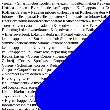
vriezen » Smartfuncties
Koelen en vriezen » Koeltechnieken
Keukena
Koffieapparaten » Extra functies koffieapparaat
Koffieapparaten » Ext
Koffieapparaten » Nadelen inbouwkoffieapparaat
Koffieapparaten »
inbouwkoffieapparaat
Koffieapparaten » Geluidsniveau inbouwkoffi
Energieverbruik inbouwkoffieapparaat
Koffieapparaten » Keuze koff
Toepassingen (voor- en nadelen)
Kokendwaterkranen » Types
Kokend
Bediening kokendwaterkranen
Kokendwaterkranen » Boilers koken
» Energieverbruik kokendwaterkraan
Kokendwaterkranen » Onderho
keukenapparatuur » Smart home hub
Slimme keukenapparatuur » Sl
Slimme koffiemachine
Slimme keukenapparatuur » Slimme stekker
S
keukenapparatuur » Uitvoeringen slimme keukenapparatuur
Slimme k
keukenapparatuur » Praktische toepassing slimme keukenapparatuur
Keukenkasten » Corpus
Corpus » Kenmerken
Corpus » Materiaal C
Zichtzijde
Corpus » Spoelkasten
Corpus » Soorten keukenkasten
Cor
Corpus » Schuifkast
Corpus » Regaalkast
Corpus » Afwijkend corpu
Corpus » Corpuskleuren
Corpus » Corpus in kleur
Corpus » Voordeel
» Voordeel zware deuren
Keukenkasten » Kastindeling
Keukenkaste
Bevestiging twee deuren
Keukenkastdeur » Vaatwasserdeur
Keukenka
Keukenkastdeur » Afmetingen
Keukenkastdeur » Hoogte front
Keuke
op!
Keukenaccessoires
Keukenaccessoires » Achterwanden
Achterwa
Keukenbladmaterialen als achterwand
Achterwanden » Hittebestendi
Types/soorten
Afvalsystemen » Installatie
Afvalsystemen » Inbouw i
» Eigenschappen
Afvalsystemen » Inhoud
Afvalsystemen » Energie
A
inbouwaccessoires
Inbouwaccessoires » Bestek- en ladeindelingen vo
Inbouwaccessoires » Afvalsystemen
Inbouwaccessoires » Inbouw korv