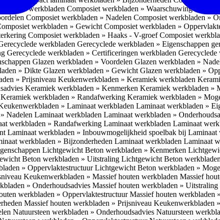
omposiet werkbladen
Composiet werkbladen » Waarschuwing Monteurs:
oordelen
Composiet werkbladen » Nadelen
Composiet werkbladen » O
omposiet werkbladen » Gewicht
Composiet werkbladen » Oppervlakt
erkering
Composiet werkbladen » Haaks - V-groef
Composiet werkbla
Gerecyclede werkbladen
Gerecyclede werkbladen » Eigenschappen ge
ing
Gerecyclede werkbladen » Certificeringen werkbladen
Gerecyclede 
enschappen
Glazen werkbladen » Voordelen
Glazen werkbladen » Nad
laden » Dikte
Glazen werkbladen » Gewicht
Glazen werkbladen » Opp
aden » Prijsniveau
Keukenwerkbladen » Keramiek werkbladen
Kerami
sadvies
Keramiek werkbladen » Kenmerken
Keramiek werkbladen » 
r
Keramiek werkbladen » Randafwerking
Keramiek werkbladen » Moge
Keukenwerkbladen » Laminaat werkbladen
Laminaat werkbladen » E
 » Nadelen Laminaat werkbladen
Laminaat werkbladen » Onderhoudsa
at werkbladen » Randafwerking Laminaat werkbladen
Laminaat wer
ant
Laminaat werkbladen » Inbouwmogelijkheid spoelbak bij Laminaat
inaat werkbladen » Bijzonderheden Laminaat werkbladen
Laminaat w
Eigenschappen
Lichtgewicht Beton werkbladen » Kenmerken
Lichtgewi
ewicht Beton werkbladen » Uitstraling
Lichtgewicht Beton werkblade
bladen » Oppervlaktestructuur
Lichtgewicht Beton werkbladen » Moge
jsniveau
Keukenwerkbladen » Massief houten werkbladen
Massief hou
rkbladen » Onderhoudsadvies
Massief houten werkbladen » Uitstraling
outen werkbladen » Oppervlaktestructuur
Massief houten werkbladen 
erheden
Massief houten werkbladen » Prijsniveau
Keukenwerkbladen »
elen
Natuursteen werkbladen » Onderhoudsadvies
Natuursteen werkbla