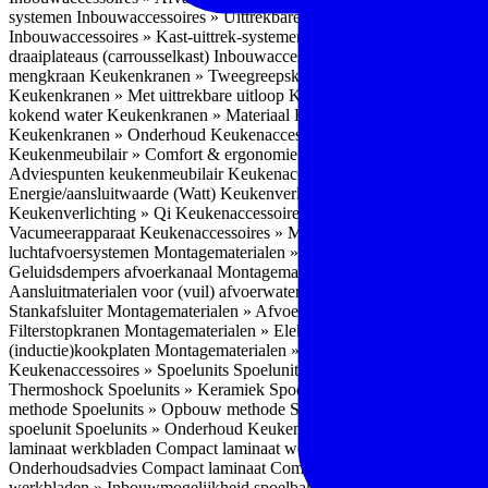
systemen
Inbouwaccessoires » Uittrekbare ladesystemen
Inbouwacces
Inbouwaccessoires » Kast-uittrek-systemen
Inbouwaccessoires » Hoe
draaiplateaus (carrousselkast)
Inbouwaccessoires » Onderhoud
Keuke
mengkraan
Keukenkranen » Tweegreepskraan
Keukenkranen » Touc
Keukenkranen » Met uittrekbare uitloop
Keukenkranen » Gefilterd w
kokend water
Keukenkranen » Materiaal
Keukenkranen » Pvd Techn
Keukenkranen » Onderhoud
Keukenaccessoires » Keukenmeubilair
Keukenmeubilair » Comfort & ergonomie
Keukenmeubilair » Design
Adviespunten keukenmeubilair
Keukenaccessoires » Keukenverlicht
Energie/aansluitwaarde (Watt)
Keukenverlichting » Leddriver
Keuken
Keukenverlichting » Qi
Keukenaccessoires » Losse keukenapparate
Vacumeerapparaat
Keukenaccessoires » Montagematerialen
Montagem
luchtafvoersystemen
Montagematerialen » Flexibele (ronde) afvoers
Geluidsdempers afvoerkanaal
Montagematerialen » Aansluitmaterial
Aansluitmaterialen voor (vuil) afvoerwater sifons
Montagematerialen 
Stankafsluiter
Montagematerialen » Afvoerpluggen t.b.v. spoelunits
M
Filterstopkranen
Montagematerialen » Elektra aansluitmateriaal
Monta
(inductie)kookplaten
Montagematerialen » Combiregelaar
Montagemat
Keukenaccessoires » Spoelunits
Spoelunits » Types/soorten
Spoelunit
Thermoshock
Spoelunits » Keramiek
Spoelunits » Tegelbakken
Spoel
methode
Spoelunits » Opbouw methode
Spoelunits » Onderbouw m
spoelunit
Spoelunits » Onderhoud
Keukenwerkbladen
Keukenwerkbl
laminaat werkbladen
Compact laminaat werkbladen » Nadelen Compa
Onderhoudsadvies Compact laminaat
Compact laminaat werkbladen »
werkbladen » Inbouwmogelijkheid spoelbak Compact laminaat werk