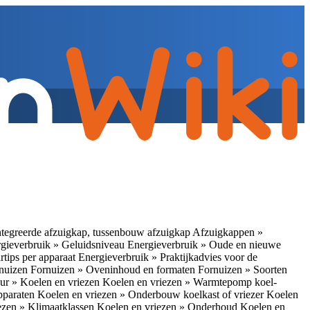
tegreerde afzuigkap, tussenbouw afzuigkap
Afzuigkappen »
gieverbruik » Geluidsniveau
Energieverbruik » Oude en nieuwe
rtips per apparaat
Energieverbruik » Praktijkadvies voor de
rnuizen
Fornuizen » Oveninhoud en formaten
Fornuizen » Soorten
ur » Koelen en vriezen
Koelen en vriezen » Warmtepomp koel-
apparaten
Koelen en vriezen » Onderbouw koelkast of vriezer
Koelen
ezen » Klimaatklassen
Koelen en vriezen » Onderhoud
Koelen en