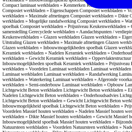
Compact laminaat werkbladen » Kenmerken
Keukenwerkbladen » C
Composiet werkbladen » Eigenschappen
Composiet werkbladen » V
werkbladen » Maximale afmetingen
Composiet werkbladen » Dikte
C
werkbladen » Mogelijke randafwerking
Composiet werkbladen » Wat
spoelbak
Composiet werkbladen » Prijsniveau
Keukenwerkbladen » 
samenstelling
Gerecyclede werkbladen » Aandachtspunten / verdiep
Keukenwerkbladen » Glazen werkbladen
Glazen werkbladen » Eig
Uitstraling
Glazen werkbladen » Maximale afmetingen
Glazen werkb
Glazen werkbladen » Inbouwmogelijkheden spoelbak
Glazen werkbl
Keramiek werkbladen » Nadelen
Keramiek werkbladen » Onderhoud
werkbladen » Gewicht
Keramiek werkbladen » Oppervlaktestructuu
Inbouwmogelijkheden spoelbak
Keramiek werkbladen » Prijsniveau
werkbladen » Voordelen Laminaat werkbladen
Laminaat werkbladen
Laminaat werkbladen
Laminaat werkbladen » Randafwerking
Lamina
werkbladen » Waterkering
Laminaat werkbladen » Afgeronde voork
werkbladen » Semi-onderbouw
Laminaat werkbladen » Opbouw
Lam
Lichtgewicht Beton werkbladen
Lichtgewicht Beton werkbladen » 
Nadelen
Lichtgewicht Beton werkbladen » Onderhoudsadvies
Lichtg
Lichtgewicht Beton werkbladen » Gewicht
Lichtgewicht Beton werk
Inbouwmogelijkheid spoelbak
Lichtgewicht Beton werkbladen » Pri
Voordelen
Massief houten werkbladen » Nadelen
Massief houten we
werkbladen » Dikte
Massief houten werkbladen » Gewicht
Massief h
Inbouwmogelijkheid spoelbak
Massief houten werkbladen » Bijzond
Natuursteen werkbladen » Voordelen
Natuursteen werkbladen » Nad