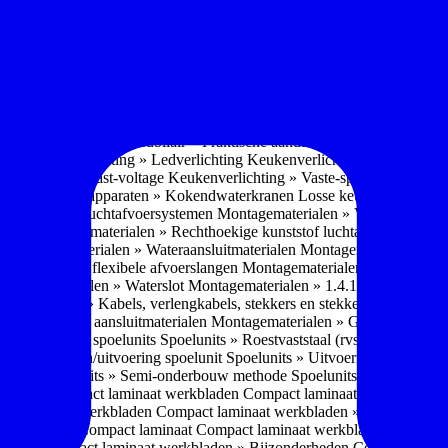
soires » Kast systemen
Inbouwaccessoires » Kast-inbouw-systemen
In
kkast systemen
Inbouwaccessoires » Hoekkast uittreksystemen
Inbouwa
naccessoires » Keukenkranen
Keukenkranen » Types/soorten
Keukenk
h kraan
Keukenkranen » Infrarood kraan
Keukenkranen » Extra functi
ater
Keukenkranen » Gekoeld water
Keukenkranen » Koolzuur toevo
iek (pvd)
Keukenkranen » Vorm Keukenkraan
Keukenkranen » Mont
Keukenmeubilair » Wat is keukenmeubilair?
Keukenmeubilair » Versch
trends 2026
Keukenmeubilair » Praktische aandachtspunten
Keukenmeu
ing
Keukenverlichting » Ledverlichting
Keukenverlichting » Installatie
verlichting » Vast-voltage
Keukenverlichting » Vaste-spanning
Keuken
n
Losse keukenapparaten » Kokendwaterkranen
Losse keukenapparaten 
aterialen » Luchtafvoersystemen
Montagematerialen » Verschillende
langen
Montagematerialen » Rechthoekige kunststof luchtafvoersystem
en
Montagematerialen » Wateraansluitmaterialen
Montagematerialen » Aa
» 1.2.1 Ronde flexibele afvoerslangen
Montagematerialen » Dempingsy
ontagematerialen » Waterslot
Montagematerialen » 1.4.1 Plasmafilter
M
gematerialen » Kabels, verlengkabels, stekkers en stekkerblokken
Mont
erialen » Gas aansluitmaterialen
Montagematerialen » Gasaansluitmat
s » Materialen spoelunits
Spoelunits » Roestvaststaal (rvs)
Spoelunits »
units » Design/uitvoering spoelunit
Spoelunits » Uitvoering
Spoelunits
ethode
Spoelunits » Semi-onderbouw methode
Spoelunits » Tussenbo
aden » Compact laminaat werkbladen
Compact laminaat werkbladen 
ct laminaat werkbladen
Compact laminaat werkbladen » Nanotech ma
 Uitstraling Compact laminaat
Compact laminaat werkbladen » Mogel
bladen
Compact laminaat werkbladen » Bijzonderheden Compact lami