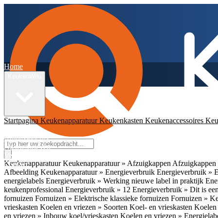
Home
KeukenWiki
Startpagina
Keukenapparatuur
Keukenkasten
Keukenaccessoires
Keu
App
Ambassadeurs
Nieuwsbrieven
Veelgestelde vragen
Keukenapparatuur
Keukenapparatuur » Afzuigkappen
Afzuigkappen 
Contact
Afbeelding
Keukenapparatuur » Energieverbruik
Energieverbruik » 
energielabels
Energieverbruik » Werking nieuwe label in praktijk
Ener
keukenprofessional
Energieverbruik » 12
Energieverbruik » Dit is een
fornuizen
Fornuizen » Elektrische klassieke fornuizen
Fornuizen » K
vrieskasten
Koelen en vriezen » Soorten Koel- en vrieskasten
Koelen 
en vriezen » Inbouw koel/vrieskasten
Koelen en vriezen » Energielab