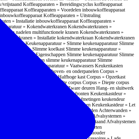
w/vrijstaand
Koffieapparaten » Bereidingscyclus koffieapparaat
ffieapparaat
Koffieapparaten » Voordelen inbouwkoffieapparaat
 inbouwkoffieapparaat
Koffieapparaten » Uitstraling
raten » Installatie inbouwkoffieapparaat
Koffieapparaten »
apparatuur » Kokendwaterkranen
Kokendwaterkranen »
or- en nadelen multifunctionele kranen
Kokendwaterkranen »
endwaterkranen » Installatie kokendwaterkraan
Kokendwaterkranen
tuur » Ovens
Keukenapparatuur » Slimme keukenapparatuur
Slimme
kenapparatuur » Slimme koelkast
Slimme keukenapparatuur »
ukenapparatuur » Eigenschappen Slimme keukenapparatuur
Slimme
napparatuur » Nadelen slimme keukenapparatuur
Slimme
ukenapparatuur
Keukenapparatuur » Vaatwassers
Keukenkasten
n
Corpus » Buitenkant zij-, boven- en onderpanelen
Corpus »
Corpus » Hoge kast
Corpus » Halfhoge kast
Corpus » Opzetkast
» Hoogte corpus
Corpus » Breedte corpus
Corpus » Diepte corpus
rk » Nadelen
Hang- en sluitwerk » Zware deuren
Hang- en sluitwerk
eukenkastdeur » Soorten deur- en ladefronten
Keukenkastdeur »
ur » Glijbevestiging
Keukenkastdeur » Afmetingen keukendeur
eur » Maatwerk
Keukenkastdeur » Deurgrepen
Keukenkastdeur » Let
terwanden
Achterwanden » Nadelen achterwanden
Achterwanden »
itstraling
Keukenaccessoires » Afvalsystemen
Afvalsystemen »
 » Inbouw in de spoelunit
Afvalsystemen » Vrijstaand
Afvalsystemen
s » Inbouwaccessoires
Inbouwaccessoires » Soorten
ade indelingen
Inbouwaccessoires » Handdoekhouder
nbouwaccessoires » Fire Safety Kit
Inbouwaccessoires » Lade