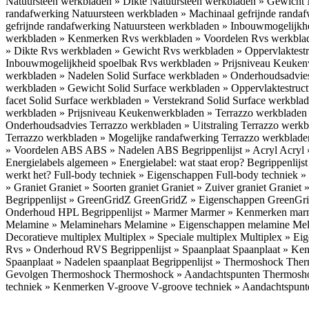
Natuursteen werkbladen » Dikte
Natuursteen werkbladen » Gewicht
randafwerking
Natuursteen werkbladen » Machinaal gefrijnde randa
gefrijnde randafwerking
Natuursteen werkbladen » Inbouwmogelijkh
werkbladen » Kenmerken
Rvs werkbladen » Voordelen
Rvs werkbla
» Dikte
Rvs werkbladen » Gewicht
Rvs werkbladen » Oppervlaktest
Inbouwmogelijkheid spoelbak
Rvs werkbladen » Prijsniveau
Keukenw
werkbladen » Nadelen
Solid Surface werkbladen » Onderhoudsadvi
werkbladen » Gewicht
Solid Surface werkbladen » Oppervlaktestruc
facet
Solid Surface werkbladen » Verstekrand
Solid Surface werkbla
werkbladen » Prijsniveau
Keukenwerkbladen » Terrazzo werkblade
Onderhoudsadvies
Terrazzo werkbladen » Uitstraling
Terrazzo werk
Terrazzo werkbladen » Mogelijke randafwerking
Terrazzo werkblade
» Voordelen ABS
ABS » Nadelen ABS
Begrippenlijst » Acryl
Acryl 
Energielabels algemeen » Energielabel: wat staat erop?
Begrippenlijs
werkt het?
Full-body techniek » Eigenschappen
Full-body techniek »
» Graniet
Graniet » Soorten graniet
Graniet » Zuiver graniet
Graniet 
Begrippenlijst » GreenGridZ
GreenGridZ » Eigenschappen GreenGr
Onderhoud HPL
Begrippenlijst » Marmer
Marmer » Kenmerken ma
Melamine » Melaminehars
Melamine » Eigenschappen melamine
Mel
Decoratieve multiplex
Multiplex » Speciale multiplex
Multiplex » Ei
Rvs » Onderhoud RVS
Begrippenlijst » Spaanplaat
Spaanplaat » Ke
Spaanplaat » Nadelen spaanplaat
Begrippenlijst » Thermoshock
Ther
Gevolgen Thermoshock
Thermoshock » Aandachtspunten Thermos
techniek » Kenmerken V-groove
V-groove techniek » Aandachtspun
Inloggen