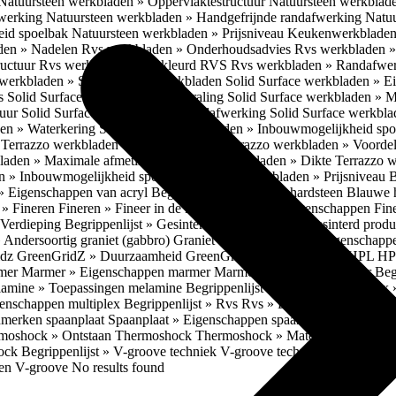
Natuursteen werkbladen » Oppervlaktestructuur
Natuursteen werkblad
fwerking
Natuursteen werkbladen » Handgefrijnde randafwerking
Natuu
eid spoelbak
Natuursteen werkbladen » Prijsniveau
Keukenwerkbladen
den » Nadelen
Rvs werkbladen » Onderhoudsadvies
Rvs werkbladen » 
ructuur
Rvs werkbladen » Gekleurd RVS
Rvs werkbladen » Randafwe
erkbladen » Solid Surface werkbladen
Solid Surface werkbladen » 
es
Solid Surface werkbladen » Uitstraling
Solid Surface werkbladen » 
tuur
Solid Surface werkbladen » Randafwerking
Solid Surface werkbl
den » Waterkering
Solid Surface werkbladen » Inbouwmogelijkheid sp
n
Terrazzo werkbladen » Eigenschappen
Terrazzo werkbladen » Voorde
bladen » Maximale afmetingen
Terrazzo werkbladen » Dikte
Terrazzo 
n » Inbouwmogelijkheid spoelbak
Terrazzo werkbladen » Prijsniveau
B
» Eigenschappen van acryl
Begrippenlijst » Blauwe hardsteen
Blauwe 
t » Fineren
Fineren » Fineer in de keuken
Fineren » Eigenschappen Fin
 Verdieping
Begrippenlijst » Gesinterd productieproces
Gesinterd produ
» Andersoortig graniet (gabbro)
Graniet » Gneis
Graniet » Eigenschapp
idz
GreenGridZ » Duurzaamheid GreenGridz
Begrippenlijst » HPL
HP
rmer
Marmer » Eigenschappen marmer
Marmer » Productie marmer
Beg
amine » Toepassingen melamine
Begrippenlijst » Multiplex
Multiplex 
genschappen multiplex
Begrippenlijst » Rvs
Rvs » Eigenschappen RV
nmerken spaanplaat
Spaanplaat » Eigenschappen spaanplaat
Spaanplaat
moshock » Ontstaan Thermoshock
Thermoshock » Materialen & gevoe
hock
Begrippenlijst » V-groove techniek
V-groove techniek » Toepasbar
ten V-groove
No results found