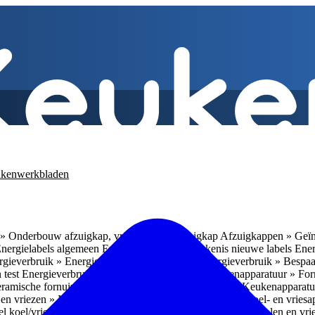
kenwerkbladen
» Onderbouw afzuigkap, vrijhangende afzuigkap
Afzuigkappen » Geïn
Energielabels algemeen
Energieverbruik » Betekenis nieuwe labels
Ener
gieverbruik » Energieverbruik in de praktijk
Energieverbruik » Bespaa
 test
Energieverbruik » 1
Energieverbruik » 5
Keukenapparatuur » Fo
eramische fornuizen
Keukenapparatuur » Inbouwlades
Keukenapparatu
en vriezen » Nismaten
Koelen en vriezen » Vrijstaande koel- en vries
el koel/vrieskasten
Koelen en vriezen » LED-verlichting
Koelen en vri