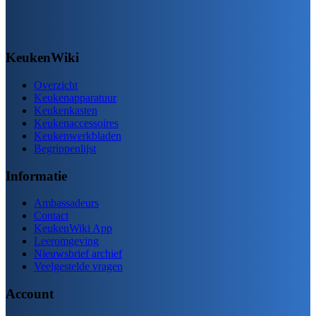
KeukenWiki
Overzicht
Keukenapparatuur
Keukenkasten
Keukenaccessoires
Keukenwerkbladen
Begrippenlijst
Informatie
Ambassadeurs
Contact
KeukenWiki App
Leeromgeving
Nieuwsbrief archief
Veelgestelde vragen
Account