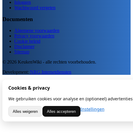
Inloggen
Wachtwoord vergeten
Documenten
Algemene voorwaarden
Privacy voorwaarden
Cookie beleid
Disclaimer
Sitemap
© 2026 KeukenWiki - alle rechten voorbehouden.
Development:
NRG Internetdiensten
Cookies & privacy
We gebruiken cookies voor analyse en (optioneel) advertenties.
Instellingen
Alles weigeren
Alles accepteren