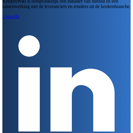
KeukenWiki is oorspronkelijk een initiatief van Inretail en een
samenwerking met de leveranciers en retailers uit de keukenbranche.
LinkedIn