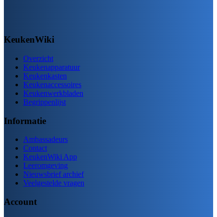
KeukenWiki
Overzicht
Keukenapparatuur
Keukenkasten
Keukenaccessoires
Keukenwerkbladen
Begrippenlijst
Informatie
Ambassadeurs
Contact
KeukenWiki App
Leeromgeving
Nieuwsbrief archief
Veelgestelde vragen
Account