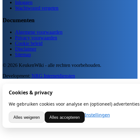
Inloggen
Wachtwoord vergeten
Documenten
Algemene voorwaarden
Privacy voorwaarden
Cookie beleid
Disclaimer
Sitemap
© 2026 KeukenWiki - alle rechten voorbehouden.
Development:
NRG Internetdiensten
Cookies & privacy
We gebruiken cookies voor analyse en (optioneel) advertenties.
Instellingen
Alles weigeren
Alles accepteren