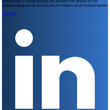
KeukenWiki is oorspronkelijk een initiatief van Inretail en een
samenwerking met de leveranciers en retailers uit de keukenbranche.
LinkedIn