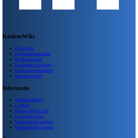
KeukenWiki
Overzicht
Keukenapparatuur
Keukenkasten
Keukenaccessoires
Keukenwerkbladen
Begrippenlijst
Informatie
Ambassadeurs
Contact
KeukenWiki App
Leeromgeving
Nieuwsbrief archief
Veelgestelde vragen