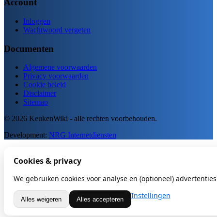
Account
Inloggen
Wachtwoord vergeten
Documenten
Algemene voorwaarden
Privacy voorwaarden
Cookie beleid
Disclaimer
Sitemap
© 2026 KeukenWiki - alle rechten voorbehouden.
Development:
NRG Internetdiensten
Cookies & privacy
We gebruiken cookies voor analyse en (optioneel) advertenties.
Instellingen
Alles weigeren
Alles accepteren