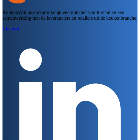
KeukenWiki is oorspronkelijk een initiatief van Inretail en een
samenwerking met de leveranciers en retailers uit de keukenbranche.
LinkedIn