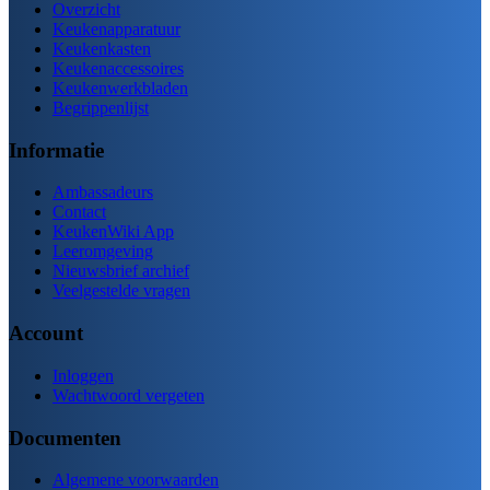
Overzicht
Keukenapparatuur
Keukenkasten
Keukenaccessoires
Keukenwerkbladen
Begrippenlijst
Informatie
Ambassadeurs
Contact
KeukenWiki App
Leeromgeving
Nieuwsbrief archief
Veelgestelde vragen
Account
Inloggen
Wachtwoord vergeten
Documenten
Algemene voorwaarden