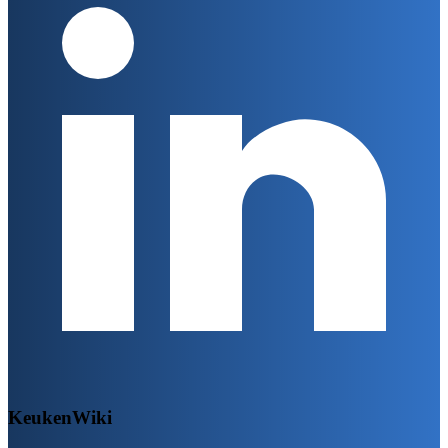
KeukenWiki