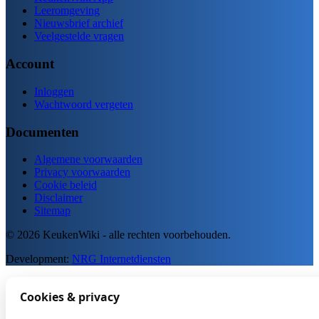
Leeromgeving
Nieuwsbrief archief
Veelgestelde vragen
Account
Inloggen
Wachtwoord vergeten
Documenten
Algemene voorwaarden
Privacy voorwaarden
Cookie beleid
Disclaimer
Sitemap
© 2026 KeukenWiki - alle rechten voorbehouden.
Development:
NRG Internetdiensten
Cookies & privacy