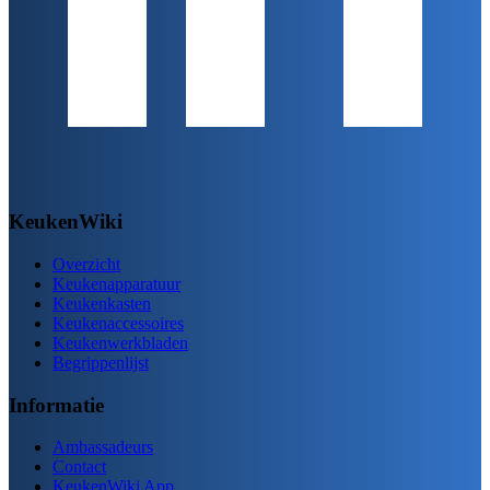
KeukenWiki
Overzicht
Keukenapparatuur
Keukenkasten
Keukenaccessoires
Keukenwerkbladen
Begrippenlijst
Informatie
Ambassadeurs
Contact
KeukenWiki App