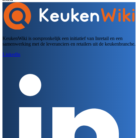
KeukenWiki is oorspronkelijk een initiatief van Inretail en een
samenwerking met de leveranciers en retailers uit de keukenbranche.
LinkedIn