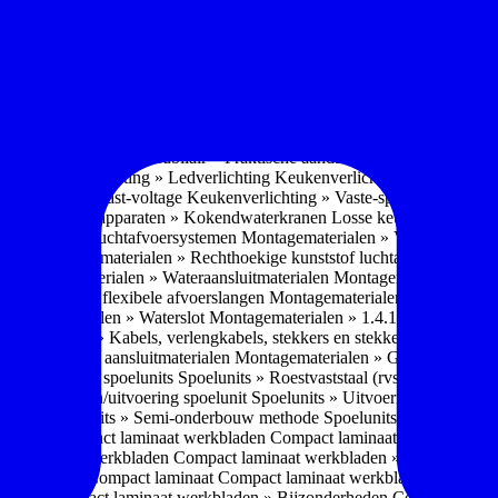
soires » Kast systemen
Inbouwaccessoires » Kast-inbouw-systemen
In
kkast systemen
Inbouwaccessoires » Hoekkast uittreksystemen
Inbouwa
naccessoires » Keukenkranen
Keukenkranen » Types/soorten
Keukenk
h kraan
Keukenkranen » Infrarood kraan
Keukenkranen » Extra functi
ater
Keukenkranen » Gekoeld water
Keukenkranen » Koolzuur toevo
iek (pvd)
Keukenkranen » Vorm Keukenkraan
Keukenkranen » Mont
Keukenmeubilair » Wat is keukenmeubilair?
Keukenmeubilair » Versch
trends 2026
Keukenmeubilair » Praktische aandachtspunten
Keukenmeu
ing
Keukenverlichting » Ledverlichting
Keukenverlichting » Installatie
verlichting » Vast-voltage
Keukenverlichting » Vaste-spanning
Keuken
n
Losse keukenapparaten » Kokendwaterkranen
Losse keukenapparaten 
aterialen » Luchtafvoersystemen
Montagematerialen » Verschillende
langen
Montagematerialen » Rechthoekige kunststof luchtafvoersystem
en
Montagematerialen » Wateraansluitmaterialen
Montagematerialen » Aa
» 1.2.1 Ronde flexibele afvoerslangen
Montagematerialen » Dempingsy
ontagematerialen » Waterslot
Montagematerialen » 1.4.1 Plasmafilter
M
gematerialen » Kabels, verlengkabels, stekkers en stekkerblokken
Mont
erialen » Gas aansluitmaterialen
Montagematerialen » Gasaansluitmat
s » Materialen spoelunits
Spoelunits » Roestvaststaal (rvs)
Spoelunits »
units » Design/uitvoering spoelunit
Spoelunits » Uitvoering
Spoelunits
ethode
Spoelunits » Semi-onderbouw methode
Spoelunits » Tussenbo
aden » Compact laminaat werkbladen
Compact laminaat werkbladen 
ct laminaat werkbladen
Compact laminaat werkbladen » Nanotech ma
 Uitstraling Compact laminaat
Compact laminaat werkbladen » Mogel
bladen
Compact laminaat werkbladen » Bijzonderheden Compact lami