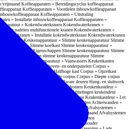
w/vrijstaand
Koffieapparaten » Bereidingscyclus koffieapparaat
ffieapparaat
Koffieapparaten » Voordelen inbouwkoffieapparaat
 inbouwkoffieapparaat
Koffieapparaten » Uitstraling
raten » Installatie inbouwkoffieapparaat
Koffieapparaten »
apparatuur » Kokendwaterkranen
Kokendwaterkranen »
or- en nadelen multifunctionele kranen
Kokendwaterkranen »
endwaterkranen » Installatie kokendwaterkraan
Kokendwaterkranen
tuur » Ovens
Keukenapparatuur » Slimme keukenapparatuur
Slimme
kenapparatuur » Slimme koelkast
Slimme keukenapparatuur »
ukenapparatuur » Eigenschappen Slimme keukenapparatuur
Slimme
napparatuur » Nadelen slimme keukenapparatuur
Slimme
ukenapparatuur
Keukenapparatuur » Vaatwassers
Keukenkasten
n
Corpus » Buitenkant zij-, boven- en onderpanelen
Corpus »
Corpus » Hoge kast
Corpus » Halfhoge kast
Corpus » Opzetkast
» Hoogte corpus
Corpus » Breedte corpus
Corpus » Diepte corpus
rk » Nadelen
Hang- en sluitwerk » Zware deuren
Hang- en sluitwerk
eukenkastdeur » Soorten deur- en ladefronten
Keukenkastdeur »
ur » Glijbevestiging
Keukenkastdeur » Afmetingen keukendeur
eur » Maatwerk
Keukenkastdeur » Deurgrepen
Keukenkastdeur » Let
terwanden
Achterwanden » Nadelen achterwanden
Achterwanden »
itstraling
Keukenaccessoires » Afvalsystemen
Afvalsystemen »
 » Inbouw in de spoelunit
Afvalsystemen » Vrijstaand
Afvalsystemen
s » Inbouwaccessoires
Inbouwaccessoires » Soorten
ade indelingen
Inbouwaccessoires » Handdoekhouder
nbouwaccessoires » Fire Safety Kit
Inbouwaccessoires » Lade