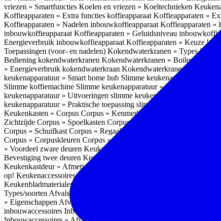
vriezen » Smartfuncties
Koelen en vriezen » Koeltechnieken
Keukena
Koffieapparaten » Extra functies koffieapparaat
Koffieapparaten » Ext
Koffieapparaten » Nadelen inbouwkoffieapparaat
Koffieapparaten »
inbouwkoffieapparaat
Koffieapparaten » Geluidsniveau inbouwkoffi
Energieverbruik inbouwkoffieapparaat
Koffieapparaten » Keuze koff
Toepassingen (voor- en nadelen)
Kokendwaterkranen » Types
Kokend
Bediening kokendwaterkranen
Kokendwaterkranen » Boilers koken
» Energieverbruik kokendwaterkraan
Kokendwaterkranen » Onderho
keukenapparatuur » Smart home hub
Slimme keukenapparatuur » Sl
Slimme koffiemachine
Slimme keukenapparatuur » Slimme stekker
S
keukenapparatuur » Uitvoeringen slimme keukenapparatuur
Slimme k
keukenapparatuur » Praktische toepassing slimme keukenapparatuur
Keukenkasten » Corpus
Corpus » Kenmerken
Corpus » Materiaal C
Zichtzijde
Corpus » Spoelkasten
Corpus » Soorten keukenkasten
Cor
Corpus » Schuifkast
Corpus » Regaalkast
Corpus » Afwijkend corpu
Corpus » Corpuskleuren
Corpus » Corpus in kleur
Corpus » Voordeel
» Voordeel zware deuren
Keukenkasten » Kastindeling
Keukenkaste
Bevestiging twee deuren
Keukenkastdeur » Vaatwasserdeur
Keukenka
Keukenkastdeur » Afmetingen
Keukenkastdeur » Hoogte front
Keuke
op!
Keukenaccessoires
Keukenaccessoires » Achterwanden
Achterwa
Keukenbladmaterialen als achterwand
Achterwanden » Hittebestendi
Types/soorten
Afvalsystemen » Installatie
Afvalsystemen » Inbouw i
» Eigenschappen
Afvalsystemen » Inhoud
Afvalsystemen » Energie
A
inbouwaccessoires
Inbouwaccessoires » Bestek- en ladeindelingen vo
Inbouwaccessoires » Afvalsystemen
Inbouwaccessoires » Inbouw korv