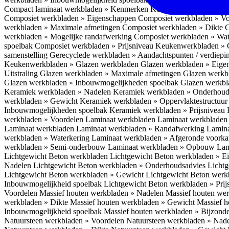
Compact laminaat werkbladen » Kenmerken
Keukenwerkbladen » C
Composiet werkbladen » Eigenschappen
Composiet werkbladen » V
werkbladen » Maximale afmetingen
Composiet werkbladen » Dikte
C
werkbladen » Mogelijke randafwerking
Composiet werkbladen » Wat
spoelbak
Composiet werkbladen » Prijsniveau
Keukenwerkbladen » 
samenstelling
Gerecyclede werkbladen » Aandachtspunten / verdiep
Keukenwerkbladen » Glazen werkbladen
Glazen werkbladen » Eig
Uitstraling
Glazen werkbladen » Maximale afmetingen
Glazen werkb
Glazen werkbladen » Inbouwmogelijkheden spoelbak
Glazen werkbl
Keramiek werkbladen » Nadelen
Keramiek werkbladen » Onderhoud
werkbladen » Gewicht
Keramiek werkbladen » Oppervlaktestructuu
Inbouwmogelijkheden spoelbak
Keramiek werkbladen » Prijsniveau
werkbladen » Voordelen Laminaat werkbladen
Laminaat werkbladen
Laminaat werkbladen
Laminaat werkbladen » Randafwerking
Lamina
werkbladen » Waterkering
Laminaat werkbladen » Afgeronde voork
werkbladen » Semi-onderbouw
Laminaat werkbladen » Opbouw
Lam
Lichtgewicht Beton werkbladen
Lichtgewicht Beton werkbladen » 
Nadelen
Lichtgewicht Beton werkbladen » Onderhoudsadvies
Lichtg
Lichtgewicht Beton werkbladen » Gewicht
Lichtgewicht Beton werk
Inbouwmogelijkheid spoelbak
Lichtgewicht Beton werkbladen » Pri
Voordelen
Massief houten werkbladen » Nadelen
Massief houten we
werkbladen » Dikte
Massief houten werkbladen » Gewicht
Massief h
Inbouwmogelijkheid spoelbak
Massief houten werkbladen » Bijzond
Natuursteen werkbladen » Voordelen
Natuursteen werkbladen » Nad