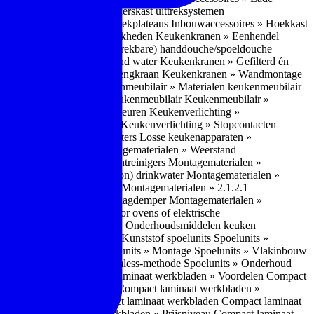
bouwaccessoires » Apothekerskast uittreksystemen
ccessoires » Hoekkast uittrekplateaus
Inbouwaccessoires » Hoekkast
ranen » Bedieningsmogelijkheden
Keukenkranen » Eenhendel
es
Keukenkranen » Met (uitrekbare) handdouche/spoeldouche
egen
Keukenkranen » Kokend water
Keukenkranen » Gefilterd én
age
Keukenkranen » Bladmengkraan
Keukenkranen » Wandmontage
illende meubeltypen
Keukenmeubilair » Materialen keukenmeubilair
bilair » Duurzaamheid keukenmeubilair
Keukenmeubilair »
Keukenverlichting » Lichtkleuren
Keukenverlichting »
verlichting » Dimbaarheid
Keukenverlichting » Stopcontacten
» Plintverwarming/plintheaters
Losse keukenapparaten »
 Luchtafvoersystemen
Montagematerialen » Weerstand
en
Montagematerialen » Luchtreinigers
Montagematerialen »
nsluitmateriaal voor (schoon) drinkwater
Montagematerialen »
steem van lades en deuren
Montagematerialen » 2.1.2.1
ontagematerialen » Waterslagdemper
Montagematerialen »
agematerialen » Kabels voor ovens of elektrische
erialen
Montagematerialen » Onderhoudsmiddelen keuken
 2.2 Kunststof
Spoelunits » Kunststof spoelunits
Spoelunits »
 » Montage spoelunit
Spoelunits » Montage
Spoelunits » Vlakinbouw
uw methode
Spoelunits » Rimless-methode
Spoelunits » Onderhoud
» Eigenschappen
Compact laminaat werkbladen » Voordelen Compact
ssief laminaat werkbladen
Compact laminaat werkbladen »
ijke randafwerking Compact laminaat werkbladen
Compact laminaat
naat
Compact laminaat werkbladen » Prijsniveau Compact laminaat