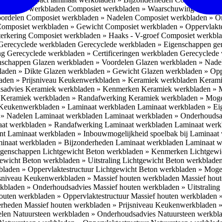
omposiet werkbladen
Composiet werkbladen » Waarschuwing Monteurs:
oordelen
Composiet werkbladen » Nadelen
Composiet werkbladen » O
omposiet werkbladen » Gewicht
Composiet werkbladen » Oppervlakt
erkering
Composiet werkbladen » Haaks - V-groef
Composiet werkbla
Gerecyclede werkbladen
Gerecyclede werkbladen » Eigenschappen ge
ing
Gerecyclede werkbladen » Certificeringen werkbladen
Gerecyclede 
enschappen
Glazen werkbladen » Voordelen
Glazen werkbladen » Nad
laden » Dikte
Glazen werkbladen » Gewicht
Glazen werkbladen » Opp
aden » Prijsniveau
Keukenwerkbladen » Keramiek werkbladen
Kerami
sadvies
Keramiek werkbladen » Kenmerken
Keramiek werkbladen » 
r
Keramiek werkbladen » Randafwerking
Keramiek werkbladen » Moge
Keukenwerkbladen » Laminaat werkbladen
Laminaat werkbladen » E
 » Nadelen Laminaat werkbladen
Laminaat werkbladen » Onderhoudsa
at werkbladen » Randafwerking Laminaat werkbladen
Laminaat wer
ant
Laminaat werkbladen » Inbouwmogelijkheid spoelbak bij Laminaat
inaat werkbladen » Bijzonderheden Laminaat werkbladen
Laminaat w
Eigenschappen
Lichtgewicht Beton werkbladen » Kenmerken
Lichtgewi
ewicht Beton werkbladen » Uitstraling
Lichtgewicht Beton werkblade
bladen » Oppervlaktestructuur
Lichtgewicht Beton werkbladen » Moge
jsniveau
Keukenwerkbladen » Massief houten werkbladen
Massief hou
rkbladen » Onderhoudsadvies
Massief houten werkbladen » Uitstraling
outen werkbladen » Oppervlaktestructuur
Massief houten werkbladen 
erheden
Massief houten werkbladen » Prijsniveau
Keukenwerkbladen »
elen
Natuursteen werkbladen » Onderhoudsadvies
Natuursteen werkbla