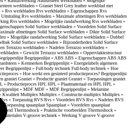
en » Randafwerking
Natuursteen werkbladen » Mogelijke
rsteen werkbladen » Graniet Steel Grey leather werkblad met
 » Rvs werkbladen
Rvs werkbladen » Eigenschappen
Rvs
Uitstraling
Rvs werkbladen » Maximale afmetingen
Rvs werkbladen
rking
Rvs werkbladen » Mogelijke randafwerking
Rvs werkbladen »
Eigenschappen
Solid Surface werkbladen » Voordelen
Solid Surface
Maximale afmetingen
Solid Surface werkbladen » Dikte
Solid Surface
aden » Mogelijke randafwerking
Solid Surface werkbladen » Dubbel
oelbak
Solid Surface werkbladen » Bijzonderheden
Solid Surface
len
Terrazzo werkbladen » Nadelen
Terrazzo werkbladen »
werkbladen » Gewicht
Terrazzo werkbladen » Oppervlaktestructuur
egrippenlijst
Begrippenlijst » ABS
ABS » Eigenschappen ABS
ABS
hardsteen » Kenmerken
Begrippenlijst » Energielabels algemeen
eer
Begrippenlijst » Full-body techniek
Full-body techniek » Hoe
ctieproces » Hoe werkt een gesinterd productieproces?
Begrippenlijst
en graniet
Graniet » Productie graniet
Graniet » Toepassingen graniet
L » Productieproces HPL
HPL » Plaatmateriaal en HPL
HPL »
rippenlijst » MDF
MDF » MDF
Begrippenlijst » Melamine
» Kwaliteit Multiplex
Multiplex » Constructie-multiplex
Multiplex »
S
Rvs » Toepassing RVS
Rvs » Voordelen RVS
Rvs » Nadelen RVS
 » Toepassing spaanplaat
Spaanplaat » Voordelen spaanplaat
ligheid
Thermoshock » Praktische voorbeelden
Thermoshock »
e materialen
V-groove techniek » Werking V-groove
V-groove