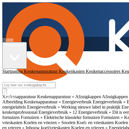
Home
KeukenWiki
Startpagina
Keukenapparatuur
Keukenkasten
Keukenaccessoires
Keu
App
Ambassadeurs
Nieuwsbrieven
Veelgestelde vragen
Keukenapparatuur
Keukenapparatuur » Afzuigkappen
Afzuigkappen 
Contact
Afbeelding
Keukenapparatuur » Energieverbruik
Energieverbruik » 
energielabels
Energieverbruik » Werking nieuwe label in praktijk
Ener
keukenprofessional
Energieverbruik » 12
Energieverbruik » Dit is een
fornuizen
Fornuizen » Elektrische klassieke fornuizen
Fornuizen » K
vrieskasten
Koelen en vriezen » Soorten Koel- en vrieskasten
Koelen 
en vriezen » Inbouw koel/vrieskasten
Koelen en vriezen » Energielab