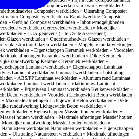
 bescherm je bij het droog bewerken van kwarts werkbladen!
nderhoudsadvies
Composiet werkbladen » Uitstraling
Composiet
estructuur
Composiet werkbladen » Randafwerking
Composiet
den » Gefrijnd
Composiet werkbladen » Inbouwmogelijkheden
recyclede werkbladen
Gerecyclede werkbladen » Mogelijke
werkbladen » LCA-gegevens (Life Cycle Assessment)
elen
Glazen werkbladen » Onderhoudsadvies
Glazen werkbladen »
ervlaktestructuur
Glazen werkbladen » Mogelijke randafwerkingen
ek werkbladen » Eigenschappen
Keramiek werkbladen » Voordelen
Maximale afmetingen
Keramiek werkbladen » Dikte
Keramiek
lijke randafwerking Keramiek
Keramiek werkbladen »
igenschappen
Laminaat werkbladen » Eigenschappen
Laminaat
dvies Laminaat werkbladen
Laminaat werkbladen » Uitstraling
kbladen » ABS/PP
Laminaat werkbladen » Alumium rand
Laminaat
 werkbladen
Laminaat werkbladen » Vlakinbouw
Laminaat
erkbladen » Prijsniveau Laminaat werkbladen
Keukenwerkbladen »
cht Beton werkbladen » Voordelen
Lichtgewicht Beton werkbladen »
n » Maximale afmetingen
Lichtgewicht Beton werkbladen » Dikte
lijke randafwerking
Lichtgewicht Beton werkbladen »
ten werkbladen » Eigenschappen
Massief houten werkbladen »
Massief houten werkbladen » Maximale afmetingen
Massief houten
» Mogelijke randafwerking
Massief houten werkbladen »
 Natuursteen werkbladen
Natuursteen werkbladen » Eigenschappen
den » Uitstraling
Natuursteen werkbladen » Maximale afmetingen