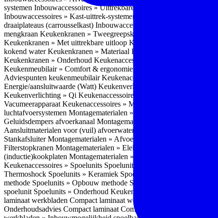
systemen
Inbouwaccessoires » Uittrekbare ladesystemen
Inbouwacces
Inbouwaccessoires » Kast-uittrek-systemen
Inbouwaccessoires » Hoe
draaiplateaus (carrousselkast)
Inbouwaccessoires » Onderhoud
Keuke
mengkraan
Keukenkranen » Tweegreepskraan
Keukenkranen » Touc
Keukenkranen » Met uittrekbare uitloop
Keukenkranen » Gefilterd w
kokend water
Keukenkranen » Materiaal
Keukenkranen » Pvd Techn
Keukenkranen » Onderhoud
Keukenaccessoires » Keukenmeubilair
Keukenmeubilair » Comfort & ergonomie
Keukenmeubilair » Design
Adviespunten keukenmeubilair
Keukenaccessoires » Keukenverlicht
Energie/aansluitwaarde (Watt)
Keukenverlichting » Leddriver
Keuken
Keukenverlichting » Qi
Keukenaccessoires » Losse keukenapparate
Vacumeerapparaat
Keukenaccessoires » Montagematerialen
Montagem
luchtafvoersystemen
Montagematerialen » Flexibele (ronde) afvoers
Geluidsdempers afvoerkanaal
Montagematerialen » Aansluitmaterial
Aansluitmaterialen voor (vuil) afvoerwater sifons
Montagematerialen 
Stankafsluiter
Montagematerialen » Afvoerpluggen t.b.v. spoelunits
M
Filterstopkranen
Montagematerialen » Elektra aansluitmateriaal
Monta
(inductie)kookplaten
Montagematerialen » Combiregelaar
Montagemat
Keukenaccessoires » Spoelunits
Spoelunits » Types/soorten
Spoelunit
Thermoshock
Spoelunits » Keramiek
Spoelunits » Tegelbakken
Spoel
methode
Spoelunits » Opbouw methode
Spoelunits » Onderbouw m
spoelunit
Spoelunits » Onderhoud
Keukenwerkbladen
Keukenwerkbl
laminaat werkbladen
Compact laminaat werkbladen » Nadelen Compa
Onderhoudsadvies Compact laminaat
Compact laminaat werkbladen »
werkbladen » Inbouwmogelijkheid spoelbak Compact laminaat werk