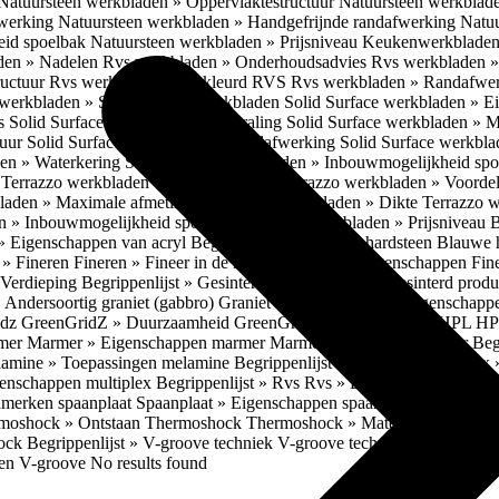
Natuursteen werkbladen » Oppervlaktestructuur
Natuursteen werkblad
fwerking
Natuursteen werkbladen » Handgefrijnde randafwerking
Natuu
eid spoelbak
Natuursteen werkbladen » Prijsniveau
Keukenwerkbladen
den » Nadelen
Rvs werkbladen » Onderhoudsadvies
Rvs werkbladen » 
ructuur
Rvs werkbladen » Gekleurd RVS
Rvs werkbladen » Randafwe
erkbladen » Solid Surface werkbladen
Solid Surface werkbladen » 
es
Solid Surface werkbladen » Uitstraling
Solid Surface werkbladen » 
tuur
Solid Surface werkbladen » Randafwerking
Solid Surface werkbl
den » Waterkering
Solid Surface werkbladen » Inbouwmogelijkheid sp
n
Terrazzo werkbladen » Eigenschappen
Terrazzo werkbladen » Voorde
bladen » Maximale afmetingen
Terrazzo werkbladen » Dikte
Terrazzo 
n » Inbouwmogelijkheid spoelbak
Terrazzo werkbladen » Prijsniveau
B
» Eigenschappen van acryl
Begrippenlijst » Blauwe hardsteen
Blauwe 
t » Fineren
Fineren » Fineer in de keuken
Fineren » Eigenschappen Fin
 Verdieping
Begrippenlijst » Gesinterd productieproces
Gesinterd produ
» Andersoortig graniet (gabbro)
Graniet » Gneis
Graniet » Eigenschapp
idz
GreenGridZ » Duurzaamheid GreenGridz
Begrippenlijst » HPL
HP
rmer
Marmer » Eigenschappen marmer
Marmer » Productie marmer
Beg
amine » Toepassingen melamine
Begrippenlijst » Multiplex
Multiplex 
genschappen multiplex
Begrippenlijst » Rvs
Rvs » Eigenschappen RV
nmerken spaanplaat
Spaanplaat » Eigenschappen spaanplaat
Spaanplaat
moshock » Ontstaan Thermoshock
Thermoshock » Materialen & gevoe
hock
Begrippenlijst » V-groove techniek
V-groove techniek » Toepasbar
ten V-groove
No results found