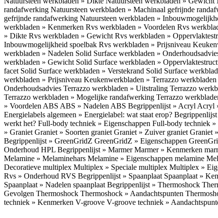
Natuursteen werkbladen » Dikte
Natuursteen werkbladen » Gewicht
randafwerking
Natuursteen werkbladen » Machinaal gefrijnde randa
gefrijnde randafwerking
Natuursteen werkbladen » Inbouwmogelijkh
werkbladen » Kenmerken
Rvs werkbladen » Voordelen
Rvs werkbla
» Dikte
Rvs werkbladen » Gewicht
Rvs werkbladen » Oppervlaktest
Inbouwmogelijkheid spoelbak
Rvs werkbladen » Prijsniveau
Keukenw
werkbladen » Nadelen
Solid Surface werkbladen » Onderhoudsadvi
werkbladen » Gewicht
Solid Surface werkbladen » Oppervlaktestruc
facet
Solid Surface werkbladen » Verstekrand
Solid Surface werkbla
werkbladen » Prijsniveau
Keukenwerkbladen » Terrazzo werkblade
Onderhoudsadvies
Terrazzo werkbladen » Uitstraling
Terrazzo werk
Terrazzo werkbladen » Mogelijke randafwerking
Terrazzo werkblade
» Voordelen ABS
ABS » Nadelen ABS
Begrippenlijst » Acryl
Acryl 
Energielabels algemeen » Energielabel: wat staat erop?
Begrippenlijs
werkt het?
Full-body techniek » Eigenschappen
Full-body techniek »
» Graniet
Graniet » Soorten graniet
Graniet » Zuiver graniet
Graniet 
Begrippenlijst » GreenGridZ
GreenGridZ » Eigenschappen GreenGr
Onderhoud HPL
Begrippenlijst » Marmer
Marmer » Kenmerken ma
Melamine » Melaminehars
Melamine » Eigenschappen melamine
Mel
Decoratieve multiplex
Multiplex » Speciale multiplex
Multiplex » Ei
Rvs » Onderhoud RVS
Begrippenlijst » Spaanplaat
Spaanplaat » Ke
Spaanplaat » Nadelen spaanplaat
Begrippenlijst » Thermoshock
Ther
Gevolgen Thermoshock
Thermoshock » Aandachtspunten Thermos
techniek » Kenmerken V-groove
V-groove techniek » Aandachtspun
Inloggen