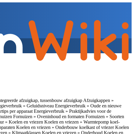
tegreerde afzuigkap, tussenbouw afzuigkap
Afzuigkappen »
gieverbruik » Geluidsniveau
Energieverbruik » Oude en nieuwe
rtips per apparaat
Energieverbruik » Praktijkadvies voor de
rnuizen
Fornuizen » Oveninhoud en formaten
Fornuizen » Soorten
ur » Koelen en vriezen
Koelen en vriezen » Warmtepomp koel-
apparaten
Koelen en vriezen » Onderbouw koelkast of vriezer
Koelen
ezen » Klimaatklassen
Koelen en vriezen » Onderhoud
Koelen en