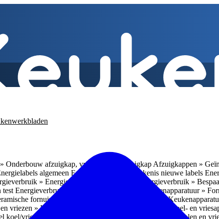
kenwerkbladen
» Onderbouw afzuigkap, vrijhangende afzuigkap
Afzuigkappen » Geïn
Energielabels algemeen
Energieverbruik » Betekenis nieuwe labels
Ener
gieverbruik » Energieverbruik in de praktijk
Energieverbruik » Bespaa
 test
Energieverbruik » 1
Energieverbruik » 5
Keukenapparatuur » Fo
eramische fornuizen
Keukenapparatuur » Inbouwlades
Keukenapparatu
en vriezen » Nismaten
Koelen en vriezen » Vrijstaande koel- en vries
el koel/vrieskasten
Koelen en vriezen » LED-verlichting
Koelen en vri