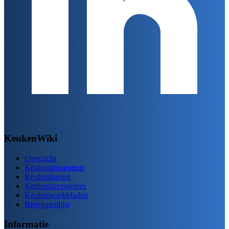
KeukenWiki
Overzicht
Keukenapparatuur
Keukenkasten
Keukenaccessoires
Keukenwerkbladen
Begrippenlijst
Informatie