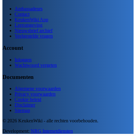
Ambassadeurs
Contact
KeukenWiki App
Leeromgeving
Nieuwsbrief archief
Veelgestelde vragen
Account
Inloggen
Wachtwoord vergeten
Documenten
Algemene voorwaarden
Privacy voorwaarden
Cookie beleid
Disclaimer
Sitemap
© 2026 KeukenWiki - alle rechten voorbehouden.
Development:
NRG Internetdiensten