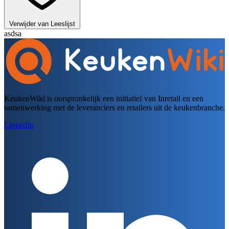
Verwijder van Leeslijst
asdsa
KeukenWiki is oorspronkelijk een initiatief van Inretail en een
samenwerking met de leveranciers en retailers uit de keukenbranche.
LinkedIn