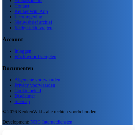
Ambassadeurs
Contact
KeukenWiki App
Leeromgeving
Nieuwsbrief archief
Veelgestelde vragen
Account
Inloggen
Wachtwoord vergeten
Documenten
Algemene voorwaarden
Privacy voorwaarden
Cookie beleid
Disclaimer
Sitemap
© 2026 KeukenWiki - alle rechten voorbehouden.
Development:
NRG Internetdiensten