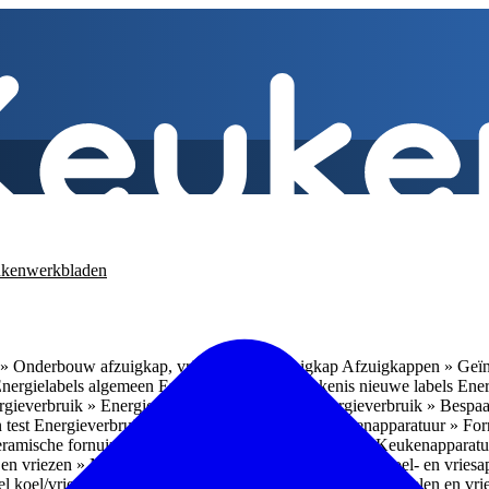
kenwerkbladen
» Onderbouw afzuigkap, vrijhangende afzuigkap
Afzuigkappen » Geïn
Energielabels algemeen
Energieverbruik » Betekenis nieuwe labels
Ener
gieverbruik » Energieverbruik in de praktijk
Energieverbruik » Bespaa
 test
Energieverbruik » 1
Energieverbruik » 5
Keukenapparatuur » Fo
eramische fornuizen
Keukenapparatuur » Inbouwlades
Keukenapparatu
en vriezen » Nismaten
Koelen en vriezen » Vrijstaande koel- en vries
el koel/vrieskasten
Koelen en vriezen » LED-verlichting
Koelen en vri