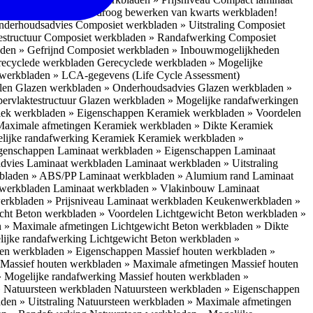
 bescherm je bij het droog bewerken van kwarts werkbladen!
nderhoudsadvies
Composiet werkbladen » Uitstraling
Composiet
estructuur
Composiet werkbladen » Randafwerking
Composiet
den » Gefrijnd
Composiet werkbladen » Inbouwmogelijkheden
recyclede werkbladen
Gerecyclede werkbladen » Mogelijke
werkbladen » LCA-gegevens (Life Cycle Assessment)
elen
Glazen werkbladen » Onderhoudsadvies
Glazen werkbladen »
ervlaktestructuur
Glazen werkbladen » Mogelijke randafwerkingen
ek werkbladen » Eigenschappen
Keramiek werkbladen » Voordelen
Maximale afmetingen
Keramiek werkbladen » Dikte
Keramiek
lijke randafwerking Keramiek
Keramiek werkbladen »
igenschappen
Laminaat werkbladen » Eigenschappen
Laminaat
dvies Laminaat werkbladen
Laminaat werkbladen » Uitstraling
kbladen » ABS/PP
Laminaat werkbladen » Alumium rand
Laminaat
 werkbladen
Laminaat werkbladen » Vlakinbouw
Laminaat
erkbladen » Prijsniveau Laminaat werkbladen
Keukenwerkbladen »
cht Beton werkbladen » Voordelen
Lichtgewicht Beton werkbladen »
n » Maximale afmetingen
Lichtgewicht Beton werkbladen » Dikte
lijke randafwerking
Lichtgewicht Beton werkbladen »
ten werkbladen » Eigenschappen
Massief houten werkbladen »
Massief houten werkbladen » Maximale afmetingen
Massief houten
» Mogelijke randafwerking
Massief houten werkbladen »
 Natuursteen werkbladen
Natuursteen werkbladen » Eigenschappen
den » Uitstraling
Natuursteen werkbladen » Maximale afmetingen