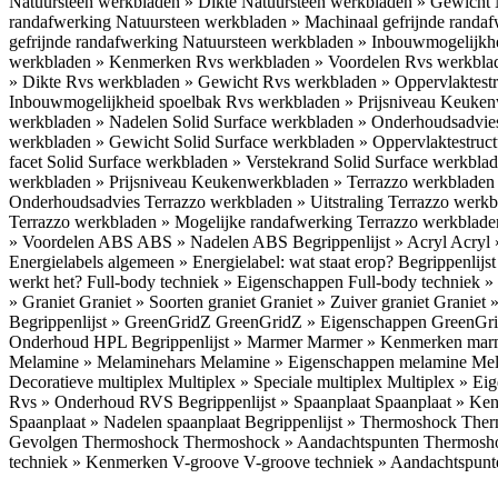
Natuursteen werkbladen » Dikte
Natuursteen werkbladen » Gewicht
randafwerking
Natuursteen werkbladen » Machinaal gefrijnde randa
gefrijnde randafwerking
Natuursteen werkbladen » Inbouwmogelijkh
werkbladen » Kenmerken
Rvs werkbladen » Voordelen
Rvs werkbla
» Dikte
Rvs werkbladen » Gewicht
Rvs werkbladen » Oppervlaktest
Inbouwmogelijkheid spoelbak
Rvs werkbladen » Prijsniveau
Keukenw
werkbladen » Nadelen
Solid Surface werkbladen » Onderhoudsadvi
werkbladen » Gewicht
Solid Surface werkbladen » Oppervlaktestruc
facet
Solid Surface werkbladen » Verstekrand
Solid Surface werkbla
werkbladen » Prijsniveau
Keukenwerkbladen » Terrazzo werkblade
Onderhoudsadvies
Terrazzo werkbladen » Uitstraling
Terrazzo werk
Terrazzo werkbladen » Mogelijke randafwerking
Terrazzo werkblade
» Voordelen ABS
ABS » Nadelen ABS
Begrippenlijst » Acryl
Acryl 
Energielabels algemeen » Energielabel: wat staat erop?
Begrippenlijs
werkt het?
Full-body techniek » Eigenschappen
Full-body techniek »
» Graniet
Graniet » Soorten graniet
Graniet » Zuiver graniet
Graniet 
Begrippenlijst » GreenGridZ
GreenGridZ » Eigenschappen GreenGr
Onderhoud HPL
Begrippenlijst » Marmer
Marmer » Kenmerken ma
Melamine » Melaminehars
Melamine » Eigenschappen melamine
Mel
Decoratieve multiplex
Multiplex » Speciale multiplex
Multiplex » Ei
Rvs » Onderhoud RVS
Begrippenlijst » Spaanplaat
Spaanplaat » Ke
Spaanplaat » Nadelen spaanplaat
Begrippenlijst » Thermoshock
Ther
Gevolgen Thermoshock
Thermoshock » Aandachtspunten Thermos
techniek » Kenmerken V-groove
V-groove techniek » Aandachtspun
Inloggen