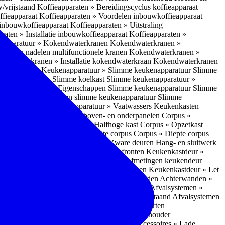
w/vrijstaand
Koffieapparaten » Bereidingscyclus koffieapparaat
ffieapparaat
Koffieapparaten » Voordelen inbouwkoffieapparaat
 inbouwkoffieapparaat
Koffieapparaten » Uitstraling
raten » Installatie inbouwkoffieapparaat
Koffieapparaten »
apparatuur » Kokendwaterkranen
Kokendwaterkranen »
or- en nadelen multifunctionele kranen
Kokendwaterkranen »
endwaterkranen » Installatie kokendwaterkraan
Kokendwaterkranen
tuur » Ovens
Keukenapparatuur » Slimme keukenapparatuur
Slimme
kenapparatuur » Slimme koelkast
Slimme keukenapparatuur »
ukenapparatuur » Eigenschappen Slimme keukenapparatuur
Slimme
napparatuur » Nadelen slimme keukenapparatuur
Slimme
ukenapparatuur
Keukenapparatuur » Vaatwassers
Keukenkasten
n
Corpus » Buitenkant zij-, boven- en onderpanelen
Corpus »
Corpus » Hoge kast
Corpus » Halfhoge kast
Corpus » Opzetkast
» Hoogte corpus
Corpus » Breedte corpus
Corpus » Diepte corpus
rk » Nadelen
Hang- en sluitwerk » Zware deuren
Hang- en sluitwerk
eukenkastdeur » Soorten deur- en ladefronten
Keukenkastdeur »
ur » Glijbevestiging
Keukenkastdeur » Afmetingen keukendeur
eur » Maatwerk
Keukenkastdeur » Deurgrepen
Keukenkastdeur » Let
terwanden
Achterwanden » Nadelen achterwanden
Achterwanden »
itstraling
Keukenaccessoires » Afvalsystemen
Afvalsystemen »
 » Inbouw in de spoelunit
Afvalsystemen » Vrijstaand
Afvalsystemen
s » Inbouwaccessoires
Inbouwaccessoires » Soorten
ade indelingen
Inbouwaccessoires » Handdoekhouder
nbouwaccessoires » Fire Safety Kit
Inbouwaccessoires » Lade