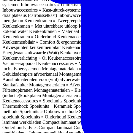
systemen
Inbouwaccessoires » Uittrekbare ladesystemen
Inbouwacces
Inbouwaccessoires » Kast-uittrek-systemen
Inbouwaccessoires » Hoe
draaiplateaus (carrousselkast)
Inbouwaccessoires » Onderhoud
Keuke
mengkraan
Keukenkranen » Tweegreepskraan
Keukenkranen » Touc
Keukenkranen » Met uittrekbare uitloop
Keukenkranen » Gefilterd w
kokend water
Keukenkranen » Materiaal
Keukenkranen » Pvd Techn
Keukenkranen » Onderhoud
Keukenaccessoires » Keukenmeubilair
Keukenmeubilair » Comfort & ergonomie
Keukenmeubilair » Design
Adviespunten keukenmeubilair
Keukenaccessoires » Keukenverlicht
Energie/aansluitwaarde (Watt)
Keukenverlichting » Leddriver
Keuken
Keukenverlichting » Qi
Keukenaccessoires » Losse keukenapparate
Vacumeerapparaat
Keukenaccessoires » Montagematerialen
Montagem
luchtafvoersystemen
Montagematerialen » Flexibele (ronde) afvoers
Geluidsdempers afvoerkanaal
Montagematerialen » Aansluitmaterial
Aansluitmaterialen voor (vuil) afvoerwater sifons
Montagematerialen 
Stankafsluiter
Montagematerialen » Afvoerpluggen t.b.v. spoelunits
M
Filterstopkranen
Montagematerialen » Elektra aansluitmateriaal
Monta
(inductie)kookplaten
Montagematerialen » Combiregelaar
Montagemat
Keukenaccessoires » Spoelunits
Spoelunits » Types/soorten
Spoelunit
Thermoshock
Spoelunits » Keramiek
Spoelunits » Tegelbakken
Spoel
methode
Spoelunits » Opbouw methode
Spoelunits » Onderbouw m
spoelunit
Spoelunits » Onderhoud
Keukenwerkbladen
Keukenwerkbl
laminaat werkbladen
Compact laminaat werkbladen » Nadelen Compa
Onderhoudsadvies Compact laminaat
Compact laminaat werkbladen »
werkbladen » Inbouwmogelijkheid spoelbak Compact laminaat werk