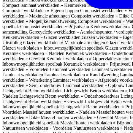
Compact laminaat werkbladen » Kenmerken
Keukenwerkbladen » C
Composiet werkbladen » Eigenschappen
Composiet werkbladen » V
werkbladen » Maximale afmetingen
Composiet werkbladen » Dikte
C
werkbladen » Mogelijke randafwerking
Composiet werkbladen » Wat
spoelbak
Composiet werkbladen » Prijsniveau
Keukenwerkbladen » 
samenstelling
Gerecyclede werkbladen » Aandachtspunten / verdiep
Keukenwerkbladen » Glazen werkbladen
Glazen werkbladen » Eig
Uitstraling
Glazen werkbladen » Maximale afmetingen
Glazen werkb
Glazen werkbladen » Inbouwmogelijkheden spoelbak
Glazen werkbl
Keramiek werkbladen » Nadelen
Keramiek werkbladen » Onderhoud
werkbladen » Gewicht
Keramiek werkbladen » Oppervlaktestructuu
Inbouwmogelijkheden spoelbak
Keramiek werkbladen » Prijsniveau
werkbladen » Voordelen Laminaat werkbladen
Laminaat werkbladen
Laminaat werkbladen
Laminaat werkbladen » Randafwerking
Lamina
werkbladen » Waterkering
Laminaat werkbladen » Afgeronde voork
werkbladen » Semi-onderbouw
Laminaat werkbladen » Opbouw
Lam
Lichtgewicht Beton werkbladen
Lichtgewicht Beton werkbladen » 
Nadelen
Lichtgewicht Beton werkbladen » Onderhoudsadvies
Lichtg
Lichtgewicht Beton werkbladen » Gewicht
Lichtgewicht Beton werk
Inbouwmogelijkheid spoelbak
Lichtgewicht Beton werkbladen » Pri
Voordelen
Massief houten werkbladen » Nadelen
Massief houten we
werkbladen » Dikte
Massief houten werkbladen » Gewicht
Massief h
Inbouwmogelijkheid spoelbak
Massief houten werkbladen » Bijzond
Natuursteen werkbladen » Voordelen
Natuursteen werkbladen » Nad