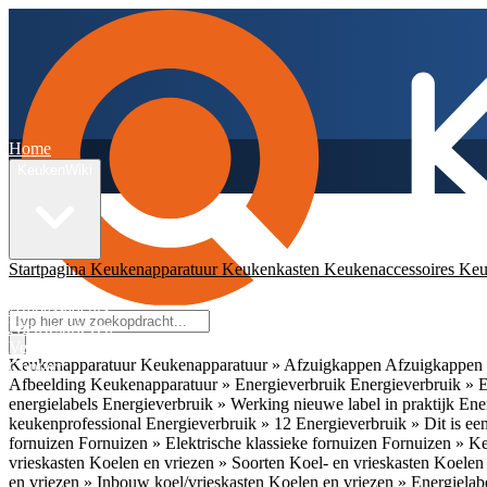
Home
KeukenWiki
Startpagina
Keukenapparatuur
Keukenkasten
Keukenaccessoires
Keu
App
Ambassadeurs
Nieuwsbrieven
Veelgestelde vragen
Keukenapparatuur
Keukenapparatuur » Afzuigkappen
Afzuigkappen 
Contact
Afbeelding
Keukenapparatuur » Energieverbruik
Energieverbruik » 
energielabels
Energieverbruik » Werking nieuwe label in praktijk
Ener
keukenprofessional
Energieverbruik » 12
Energieverbruik » Dit is een
fornuizen
Fornuizen » Elektrische klassieke fornuizen
Fornuizen » K
vrieskasten
Koelen en vriezen » Soorten Koel- en vrieskasten
Koelen 
en vriezen » Inbouw koel/vrieskasten
Koelen en vriezen » Energielab