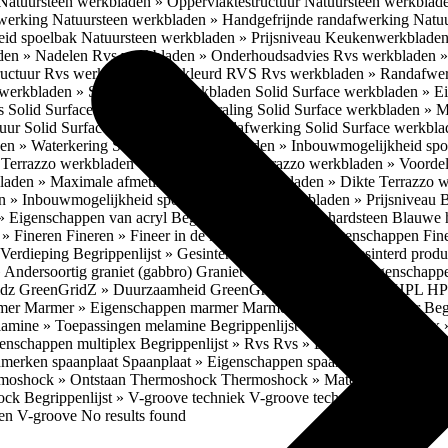
Natuursteen werkbladen » Oppervlaktestructuur
Natuursteen werkblad
fwerking
Natuursteen werkbladen » Handgefrijnde randafwerking
Natuu
eid spoelbak
Natuursteen werkbladen » Prijsniveau
Keukenwerkbladen
den » Nadelen
Rvs werkbladen » Onderhoudsadvies
Rvs werkbladen » 
ructuur
Rvs werkbladen » Gekleurd RVS
Rvs werkbladen » Randafwe
erkbladen » Solid Surface werkbladen
Solid Surface werkbladen » 
es
Solid Surface werkbladen » Uitstraling
Solid Surface werkbladen » 
tuur
Solid Surface werkbladen » Randafwerking
Solid Surface werkbl
den » Waterkering
Solid Surface werkbladen » Inbouwmogelijkheid sp
n
Terrazzo werkbladen » Eigenschappen
Terrazzo werkbladen » Voorde
bladen » Maximale afmetingen
Terrazzo werkbladen » Dikte
Terrazzo 
n » Inbouwmogelijkheid spoelbak
Terrazzo werkbladen » Prijsniveau
B
» Eigenschappen van acryl
Begrippenlijst » Blauwe hardsteen
Blauwe 
t » Fineren
Fineren » Fineer in de keuken
Fineren » Eigenschappen Fin
 Verdieping
Begrippenlijst » Gesinterd productieproces
Gesinterd produ
» Andersoortig graniet (gabbro)
Graniet » Gneis
Graniet » Eigenschapp
idz
GreenGridZ » Duurzaamheid GreenGridz
Begrippenlijst » HPL
HP
rmer
Marmer » Eigenschappen marmer
Marmer » Productie marmer
Beg
amine » Toepassingen melamine
Begrippenlijst » Multiplex
Multiplex 
genschappen multiplex
Begrippenlijst » Rvs
Rvs » Eigenschappen RV
nmerken spaanplaat
Spaanplaat » Eigenschappen spaanplaat
Spaanplaat
moshock » Ontstaan Thermoshock
Thermoshock » Materialen & gevoe
hock
Begrippenlijst » V-groove techniek
V-groove techniek » Toepasbar
ten V-groove
No results found