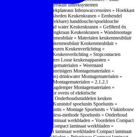
bouwaccessoires » Apothekerskast uittreksystemen
ccessoires » Hoekkast uittrekplateaus
Inbouwaccessoires » Hoekkast
ranen » Bedieningsmogelijkheden
Keukenkranen » Eenhendel
es
Keukenkranen » Met (uitrekbare) handdouche/spoeldouche
egen
Keukenkranen » Kokend water
Keukenkranen » Gefilterd én
age
Keukenkranen » Bladmengkraan
Keukenkranen » Wandmontage
illende meubeltypen
Keukenmeubilair » Materialen keukenmeubilair
bilair » Duurzaamheid keukenmeubilair
Keukenmeubilair »
Keukenverlichting » Lichtkleuren
Keukenverlichting »
verlichting » Dimbaarheid
Keukenverlichting » Stopcontacten
» Plintverwarming/plintheaters
Losse keukenapparaten »
 Luchtafvoersystemen
Montagematerialen » Weerstand
en
Montagematerialen » Luchtreinigers
Montagematerialen »
nsluitmateriaal voor (schoon) drinkwater
Montagematerialen »
steem van lades en deuren
Montagematerialen » 2.1.2.1
ontagematerialen » Waterslagdemper
Montagematerialen »
agematerialen » Kabels voor ovens of elektrische
erialen
Montagematerialen » Onderhoudsmiddelen keuken
 2.2 Kunststof
Spoelunits » Kunststof spoelunits
Spoelunits »
 » Montage spoelunit
Spoelunits » Montage
Spoelunits » Vlakinbouw
uw methode
Spoelunits » Rimless-methode
Spoelunits » Onderhoud
» Eigenschappen
Compact laminaat werkbladen » Voordelen Compact
ssief laminaat werkbladen
Compact laminaat werkbladen »
ijke randafwerking Compact laminaat werkbladen
Compact laminaat
naat
Compact laminaat werkbladen » Prijsniveau Compact laminaat