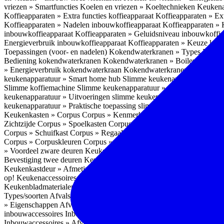
vriezen » Smartfuncties
Koelen en vriezen » Koeltechnieken
Keukena
Koffieapparaten » Extra functies koffieapparaat
Koffieapparaten » Ext
Koffieapparaten » Nadelen inbouwkoffieapparaat
Koffieapparaten »
inbouwkoffieapparaat
Koffieapparaten » Geluidsniveau inbouwkoffi
Energieverbruik inbouwkoffieapparaat
Koffieapparaten » Keuze koff
Toepassingen (voor- en nadelen)
Kokendwaterkranen » Types
Kokend
Bediening kokendwaterkranen
Kokendwaterkranen » Boilers koken
» Energieverbruik kokendwaterkraan
Kokendwaterkranen » Onderho
keukenapparatuur » Smart home hub
Slimme keukenapparatuur » Sl
Slimme koffiemachine
Slimme keukenapparatuur » Slimme stekker
S
keukenapparatuur » Uitvoeringen slimme keukenapparatuur
Slimme k
keukenapparatuur » Praktische toepassing slimme keukenapparatuur
Keukenkasten » Corpus
Corpus » Kenmerken
Corpus » Materiaal C
Zichtzijde
Corpus » Spoelkasten
Corpus » Soorten keukenkasten
Cor
Corpus » Schuifkast
Corpus » Regaalkast
Corpus » Afwijkend corpu
Corpus » Corpuskleuren
Corpus » Corpus in kleur
Corpus » Voordeel
» Voordeel zware deuren
Keukenkasten » Kastindeling
Keukenkaste
Bevestiging twee deuren
Keukenkastdeur » Vaatwasserdeur
Keukenka
Keukenkastdeur » Afmetingen
Keukenkastdeur » Hoogte front
Keuke
op!
Keukenaccessoires
Keukenaccessoires » Achterwanden
Achterwa
Keukenbladmaterialen als achterwand
Achterwanden » Hittebestendi
Types/soorten
Afvalsystemen » Installatie
Afvalsystemen » Inbouw i
» Eigenschappen
Afvalsystemen » Inhoud
Afvalsystemen » Energie
A
inbouwaccessoires
Inbouwaccessoires » Bestek- en ladeindelingen vo
Inbouwaccessoires » Afvalsystemen
Inbouwaccessoires » Inbouw korv