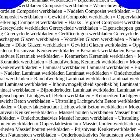
omposiet werkbladen
Composiet werkbladen » Waarschuwing Monteurs:
oordelen
Composiet werkbladen » Nadelen
Composiet werkbladen » O
omposiet werkbladen » Gewicht
Composiet werkbladen » Oppervlakt
erkering
Composiet werkbladen » Haaks - V-groef
Composiet werkbla
Gerecyclede werkbladen
Gerecyclede werkbladen » Eigenschappen ge
ing
Gerecyclede werkbladen » Certificeringen werkbladen
Gerecyclede 
enschappen
Glazen werkbladen » Voordelen
Glazen werkbladen » Nad
laden » Dikte
Glazen werkbladen » Gewicht
Glazen werkbladen » Opp
aden » Prijsniveau
Keukenwerkbladen » Keramiek werkbladen
Kerami
sadvies
Keramiek werkbladen » Kenmerken
Keramiek werkbladen » 
r
Keramiek werkbladen » Randafwerking
Keramiek werkbladen » Moge
Keukenwerkbladen » Laminaat werkbladen
Laminaat werkbladen » E
 » Nadelen Laminaat werkbladen
Laminaat werkbladen » Onderhoudsa
at werkbladen » Randafwerking Laminaat werkbladen
Laminaat wer
ant
Laminaat werkbladen » Inbouwmogelijkheid spoelbak bij Laminaat
inaat werkbladen » Bijzonderheden Laminaat werkbladen
Laminaat w
Eigenschappen
Lichtgewicht Beton werkbladen » Kenmerken
Lichtgewi
ewicht Beton werkbladen » Uitstraling
Lichtgewicht Beton werkblade
bladen » Oppervlaktestructuur
Lichtgewicht Beton werkbladen » Moge
jsniveau
Keukenwerkbladen » Massief houten werkbladen
Massief hou
rkbladen » Onderhoudsadvies
Massief houten werkbladen » Uitstraling
outen werkbladen » Oppervlaktestructuur
Massief houten werkbladen 
erheden
Massief houten werkbladen » Prijsniveau
Keukenwerkbladen »
elen
Natuursteen werkbladen » Onderhoudsadvies
Natuursteen werkbla