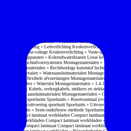
soires » Kast systemen
Inbouwaccessoires » Kast-inbouw-systemen
In
kkast systemen
Inbouwaccessoires » Hoekkast uittreksystemen
Inbouwa
naccessoires » Keukenkranen
Keukenkranen » Types/soorten
Keukenk
h kraan
Keukenkranen » Infrarood kraan
Keukenkranen » Extra functi
ater
Keukenkranen » Gekoeld water
Keukenkranen » Koolzuur toevo
iek (pvd)
Keukenkranen » Vorm Keukenkraan
Keukenkranen » Mont
Keukenmeubilair » Wat is keukenmeubilair?
Keukenmeubilair » Versch
trends 2026
Keukenmeubilair » Praktische aandachtspunten
Keukenmeu
ing
Keukenverlichting » Ledverlichting
Keukenverlichting » Installatie
verlichting » Vast-voltage
Keukenverlichting » Vaste-spanning
Keuken
n
Losse keukenapparaten » Kokendwaterkranen
Losse keukenapparaten 
aterialen » Luchtafvoersystemen
Montagematerialen » Verschillende
langen
Montagematerialen » Rechthoekige kunststof luchtafvoersystem
en
Montagematerialen » Wateraansluitmaterialen
Montagematerialen » Aa
» 1.2.1 Ronde flexibele afvoerslangen
Montagematerialen » Dempingsy
ontagematerialen » Waterslot
Montagematerialen » 1.4.1 Plasmafilter
M
gematerialen » Kabels, verlengkabels, stekkers en stekkerblokken
Mont
erialen » Gas aansluitmaterialen
Montagematerialen » Gasaansluitmat
s » Materialen spoelunits
Spoelunits » Roestvaststaal (rvs)
Spoelunits »
units » Design/uitvoering spoelunit
Spoelunits » Uitvoering
Spoelunits
ethode
Spoelunits » Semi-onderbouw methode
Spoelunits » Tussenbo
aden » Compact laminaat werkbladen
Compact laminaat werkbladen 
ct laminaat werkbladen
Compact laminaat werkbladen » Nanotech ma
 Uitstraling Compact laminaat
Compact laminaat werkbladen » Mogel
bladen
Compact laminaat werkbladen » Bijzonderheden Compact lami