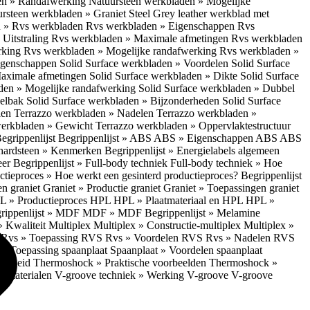
en » Randafwerking
Natuursteen werkbladen » Mogelijke
rsteen werkbladen » Graniet Steel Grey leather werkblad met
 » Rvs werkbladen
Rvs werkbladen » Eigenschappen
Rvs
Uitstraling
Rvs werkbladen » Maximale afmetingen
Rvs werkbladen
rking
Rvs werkbladen » Mogelijke randafwerking
Rvs werkbladen »
Eigenschappen
Solid Surface werkbladen » Voordelen
Solid Surface
Maximale afmetingen
Solid Surface werkbladen » Dikte
Solid Surface
aden » Mogelijke randafwerking
Solid Surface werkbladen » Dubbel
oelbak
Solid Surface werkbladen » Bijzonderheden
Solid Surface
len
Terrazzo werkbladen » Nadelen
Terrazzo werkbladen »
werkbladen » Gewicht
Terrazzo werkbladen » Oppervlaktestructuur
egrippenlijst
Begrippenlijst » ABS
ABS » Eigenschappen ABS
ABS
hardsteen » Kenmerken
Begrippenlijst » Energielabels algemeen
eer
Begrippenlijst » Full-body techniek
Full-body techniek » Hoe
ctieproces » Hoe werkt een gesinterd productieproces?
Begrippenlijst
en graniet
Graniet » Productie graniet
Graniet » Toepassingen graniet
L » Productieproces HPL
HPL » Plaatmateriaal en HPL
HPL »
rippenlijst » MDF
MDF » MDF
Begrippenlijst » Melamine
» Kwaliteit Multiplex
Multiplex » Constructie-multiplex
Multiplex »
S
Rvs » Toepassing RVS
Rvs » Voordelen RVS
Rvs » Nadelen RVS
 » Toepassing spaanplaat
Spaanplaat » Voordelen spaanplaat
ligheid
Thermoshock » Praktische voorbeelden
Thermoshock »
e materialen
V-groove techniek » Werking V-groove
V-groove