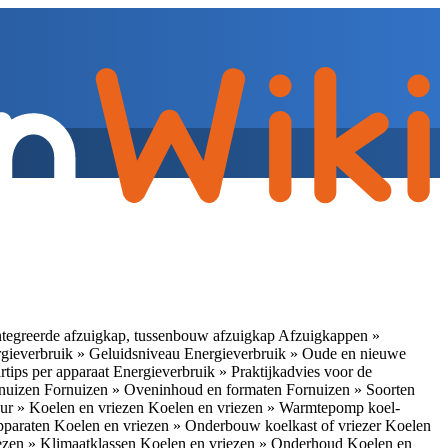
tegreerde afzuigkap, tussenbouw afzuigkap
Afzuigkappen »
gieverbruik » Geluidsniveau
Energieverbruik » Oude en nieuwe
rtips per apparaat
Energieverbruik » Praktijkadvies voor de
rnuizen
Fornuizen » Oveninhoud en formaten
Fornuizen » Soorten
ur » Koelen en vriezen
Koelen en vriezen » Warmtepomp koel-
apparaten
Koelen en vriezen » Onderbouw koelkast of vriezer
Koelen
ezen » Klimaatklassen
Koelen en vriezen » Onderhoud
Koelen en