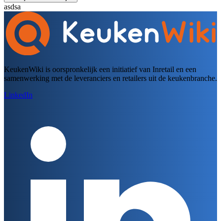
asdsa
KeukenWiki is oorspronkelijk een initiatief van Inretail en een
samenwerking met de leveranciers en retailers uit de keukenbranche.
LinkedIn