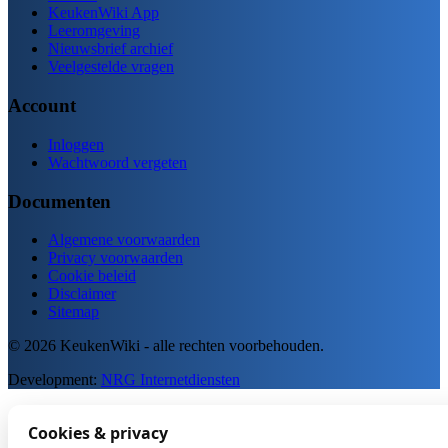
KeukenWiki App
Leeromgeving
Nieuwsbrief archief
Veelgestelde vragen
Account
Inloggen
Wachtwoord vergeten
Documenten
Algemene voorwaarden
Privacy voorwaarden
Cookie beleid
Disclaimer
Sitemap
© 2026 KeukenWiki - alle rechten voorbehouden.
Development:
NRG Internetdiensten
Cookies & privacy