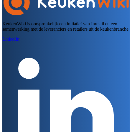
KeukenWiki is oorspronkelijk een initiatief van Inretail en een
samenwerking met de leveranciers en retailers uit de keukenbranche.
LinkedIn