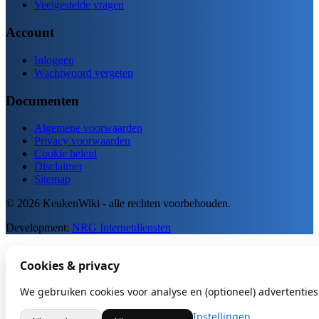
Veelgestelde vragen
Account
Inloggen
Wachtwoord vergeten
Documenten
Algemene voorwaarden
Privacy voorwaarden
Cookie beleid
Disclaimer
Sitemap
© 2026 KeukenWiki - alle rechten voorbehouden.
Development:
NRG Internetdiensten
Cookies & privacy
We gebruiken cookies voor analyse en (optioneel) advertenties.
Instellingen