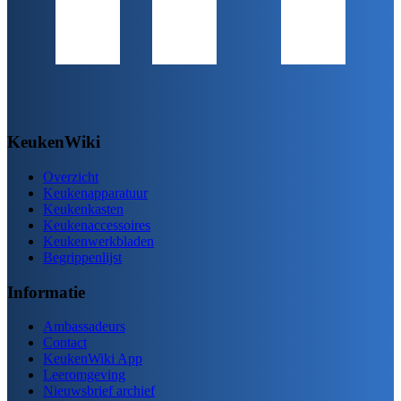
KeukenWiki
Overzicht
Keukenapparatuur
Keukenkasten
Keukenaccessoires
Keukenwerkbladen
Begrippenlijst
Informatie
Ambassadeurs
Contact
KeukenWiki App
Leeromgeving
Nieuwsbrief archief