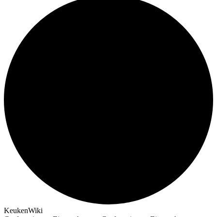
KeukenWiki