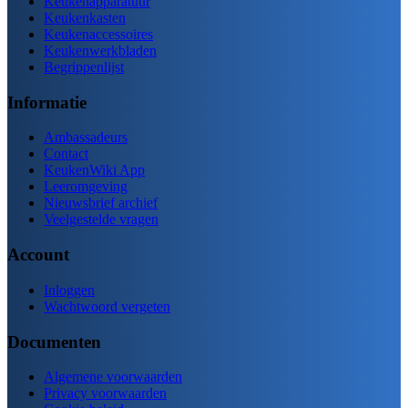
Keukenapparatuur
Keukenkasten
Keukenaccessoires
Keukenwerkbladen
Begrippenlijst
Informatie
Ambassadeurs
Contact
KeukenWiki App
Leeromgeving
Nieuwsbrief archief
Veelgestelde vragen
Account
Inloggen
Wachtwoord vergeten
Documenten
Algemene voorwaarden
Privacy voorwaarden