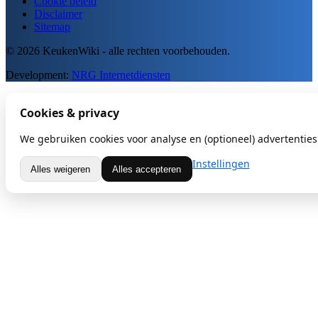
Cookie beleid
Disclaimer
Sitemap
© 2026 KeukenWiki - alle rechten voorbehouden.
Development:
NRG Internetdiensten
Cookies & privacy
We gebruiken cookies voor analyse en (optioneel) advertenties.
Instellingen
Alles weigeren
Alles accepteren