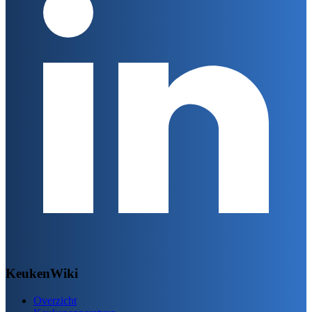
KeukenWiki
Overzicht