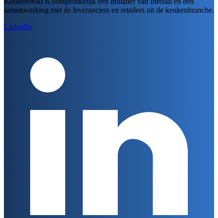
KeukenWiki is oorspronkelijk een initiatief van Inretail en een
samenwerking met de leveranciers en retailers uit de keukenbranche.
LinkedIn