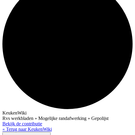
KeukenWiki
Rvs werkbladen » Mogelijke randafwerking » Gepolijst
Bekijk de contributie
« Terug naar KeukenWiki