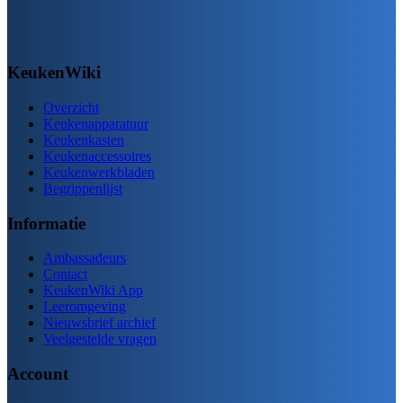
KeukenWiki
Overzicht
Keukenapparatuur
Keukenkasten
Keukenaccessoires
Keukenwerkbladen
Begrippenlijst
Informatie
Ambassadeurs
Contact
KeukenWiki App
Leeromgeving
Nieuwsbrief archief
Veelgestelde vragen
Account