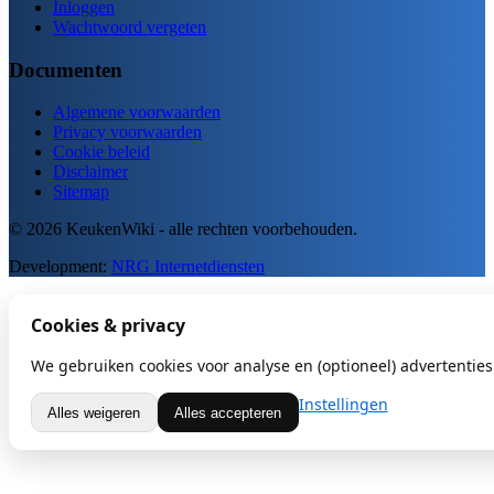
Inloggen
Wachtwoord vergeten
Documenten
Algemene voorwaarden
Privacy voorwaarden
Cookie beleid
Disclaimer
Sitemap
© 2026 KeukenWiki - alle rechten voorbehouden.
Development:
NRG Internetdiensten
Cookies & privacy
We gebruiken cookies voor analyse en (optioneel) advertenties.
Instellingen
Alles weigeren
Alles accepteren