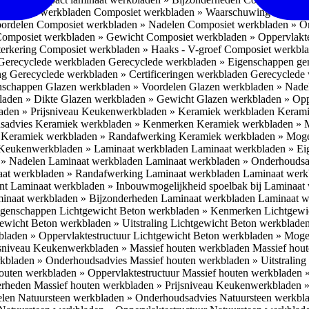
omposiet werkbladen
Composiet werkbladen » Waarschuwing Monteurs:
oordelen
Composiet werkbladen » Nadelen
Composiet werkbladen » O
omposiet werkbladen » Gewicht
Composiet werkbladen » Oppervlakt
erkering
Composiet werkbladen » Haaks - V-groef
Composiet werkbla
Gerecyclede werkbladen
Gerecyclede werkbladen » Eigenschappen ge
ing
Gerecyclede werkbladen » Certificeringen werkbladen
Gerecyclede 
enschappen
Glazen werkbladen » Voordelen
Glazen werkbladen » Nad
laden » Dikte
Glazen werkbladen » Gewicht
Glazen werkbladen » Opp
aden » Prijsniveau
Keukenwerkbladen » Keramiek werkbladen
Kerami
sadvies
Keramiek werkbladen » Kenmerken
Keramiek werkbladen » 
r
Keramiek werkbladen » Randafwerking
Keramiek werkbladen » Moge
Keukenwerkbladen » Laminaat werkbladen
Laminaat werkbladen » E
 » Nadelen Laminaat werkbladen
Laminaat werkbladen » Onderhoudsa
at werkbladen » Randafwerking Laminaat werkbladen
Laminaat wer
ant
Laminaat werkbladen » Inbouwmogelijkheid spoelbak bij Laminaat
inaat werkbladen » Bijzonderheden Laminaat werkbladen
Laminaat w
Eigenschappen
Lichtgewicht Beton werkbladen » Kenmerken
Lichtgewi
ewicht Beton werkbladen » Uitstraling
Lichtgewicht Beton werkblade
bladen » Oppervlaktestructuur
Lichtgewicht Beton werkbladen » Moge
jsniveau
Keukenwerkbladen » Massief houten werkbladen
Massief hou
rkbladen » Onderhoudsadvies
Massief houten werkbladen » Uitstraling
outen werkbladen » Oppervlaktestructuur
Massief houten werkbladen 
erheden
Massief houten werkbladen » Prijsniveau
Keukenwerkbladen »
elen
Natuursteen werkbladen » Onderhoudsadvies
Natuursteen werkbla