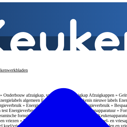
kenwerkbladen
» Onderbouw afzuigkap, vrijhangende afzuigkap
Afzuigkappen » Geïn
Energielabels algemeen
Energieverbruik » Betekenis nieuwe labels
Ener
gieverbruik » Energieverbruik in de praktijk
Energieverbruik » Bespaa
 test
Energieverbruik » 1
Energieverbruik » 5
Keukenapparatuur » Fo
eramische fornuizen
Keukenapparatuur » Inbouwlades
Keukenapparatu
en vriezen » Nismaten
Koelen en vriezen » Vrijstaande koel- en vries
el koel/vrieskasten
Koelen en vriezen » LED-verlichting
Koelen en vri