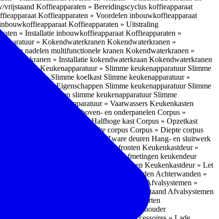
w/vrijstaand
Koffieapparaten » Bereidingscyclus koffieapparaat
ffieapparaat
Koffieapparaten » Voordelen inbouwkoffieapparaat
 inbouwkoffieapparaat
Koffieapparaten » Uitstraling
raten » Installatie inbouwkoffieapparaat
Koffieapparaten »
apparatuur » Kokendwaterkranen
Kokendwaterkranen »
or- en nadelen multifunctionele kranen
Kokendwaterkranen »
endwaterkranen » Installatie kokendwaterkraan
Kokendwaterkranen
tuur » Ovens
Keukenapparatuur » Slimme keukenapparatuur
Slimme
kenapparatuur » Slimme koelkast
Slimme keukenapparatuur »
ukenapparatuur » Eigenschappen Slimme keukenapparatuur
Slimme
napparatuur » Nadelen slimme keukenapparatuur
Slimme
ukenapparatuur
Keukenapparatuur » Vaatwassers
Keukenkasten
n
Corpus » Buitenkant zij-, boven- en onderpanelen
Corpus »
Corpus » Hoge kast
Corpus » Halfhoge kast
Corpus » Opzetkast
» Hoogte corpus
Corpus » Breedte corpus
Corpus » Diepte corpus
rk » Nadelen
Hang- en sluitwerk » Zware deuren
Hang- en sluitwerk
eukenkastdeur » Soorten deur- en ladefronten
Keukenkastdeur »
ur » Glijbevestiging
Keukenkastdeur » Afmetingen keukendeur
eur » Maatwerk
Keukenkastdeur » Deurgrepen
Keukenkastdeur » Let
terwanden
Achterwanden » Nadelen achterwanden
Achterwanden »
itstraling
Keukenaccessoires » Afvalsystemen
Afvalsystemen »
 » Inbouw in de spoelunit
Afvalsystemen » Vrijstaand
Afvalsystemen
s » Inbouwaccessoires
Inbouwaccessoires » Soorten
ade indelingen
Inbouwaccessoires » Handdoekhouder
nbouwaccessoires » Fire Safety Kit
Inbouwaccessoires » Lade