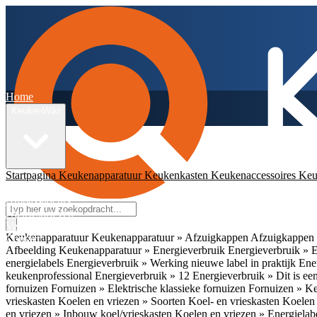
Home
KeukenWiki
Startpagina
Keukenapparatuur
Keukenkasten
Keukenaccessoires
Keu
App
Ambassadeurs
Nieuwsbrieven
Veelgestelde vragen
Keukenapparatuur
Keukenapparatuur » Afzuigkappen
Afzuigkappen 
Contact
Afbeelding
Keukenapparatuur » Energieverbruik
Energieverbruik » 
energielabels
Energieverbruik » Werking nieuwe label in praktijk
Ener
keukenprofessional
Energieverbruik » 12
Energieverbruik » Dit is een
fornuizen
Fornuizen » Elektrische klassieke fornuizen
Fornuizen » K
vrieskasten
Koelen en vriezen » Soorten Koel- en vrieskasten
Koelen 
en vriezen » Inbouw koel/vrieskasten
Koelen en vriezen » Energielab