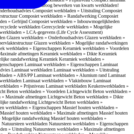
 bescherm je bij het droog bewerken van kwarts werkbladen!
nderhoudsadvies
Composiet werkbladen » Uitstraling
Composiet
estructuur
Composiet werkbladen » Randafwerking
Composiet
den » Gefrijnd
Composiet werkbladen » Inbouwmogelijkheden
recyclede werkbladen
Gerecyclede werkbladen » Mogelijke
werkbladen » LCA-gegevens (Life Cycle Assessment)
elen
Glazen werkbladen » Onderhoudsadvies
Glazen werkbladen »
ervlaktestructuur
Glazen werkbladen » Mogelijke randafwerkingen
ek werkbladen » Eigenschappen
Keramiek werkbladen » Voordelen
Maximale afmetingen
Keramiek werkbladen » Dikte
Keramiek
lijke randafwerking Keramiek
Keramiek werkbladen »
igenschappen
Laminaat werkbladen » Eigenschappen
Laminaat
dvies Laminaat werkbladen
Laminaat werkbladen » Uitstraling
kbladen » ABS/PP
Laminaat werkbladen » Alumium rand
Laminaat
 werkbladen
Laminaat werkbladen » Vlakinbouw
Laminaat
erkbladen » Prijsniveau Laminaat werkbladen
Keukenwerkbladen »
cht Beton werkbladen » Voordelen
Lichtgewicht Beton werkbladen »
n » Maximale afmetingen
Lichtgewicht Beton werkbladen » Dikte
lijke randafwerking
Lichtgewicht Beton werkbladen »
ten werkbladen » Eigenschappen
Massief houten werkbladen »
Massief houten werkbladen » Maximale afmetingen
Massief houten
» Mogelijke randafwerking
Massief houten werkbladen »
 Natuursteen werkbladen
Natuursteen werkbladen » Eigenschappen
den » Uitstraling
Natuursteen werkbladen » Maximale afmetingen