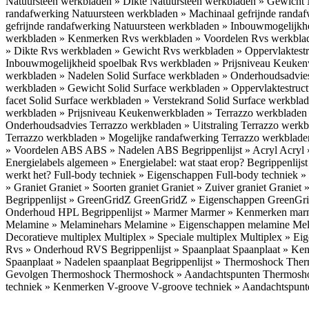
Natuursteen werkbladen » Dikte
Natuursteen werkbladen » Gewicht
randafwerking
Natuursteen werkbladen » Machinaal gefrijnde randa
gefrijnde randafwerking
Natuursteen werkbladen » Inbouwmogelijkh
werkbladen » Kenmerken
Rvs werkbladen » Voordelen
Rvs werkbla
» Dikte
Rvs werkbladen » Gewicht
Rvs werkbladen » Oppervlaktest
Inbouwmogelijkheid spoelbak
Rvs werkbladen » Prijsniveau
Keukenw
werkbladen » Nadelen
Solid Surface werkbladen » Onderhoudsadvi
werkbladen » Gewicht
Solid Surface werkbladen » Oppervlaktestruc
facet
Solid Surface werkbladen » Verstekrand
Solid Surface werkbla
werkbladen » Prijsniveau
Keukenwerkbladen » Terrazzo werkblade
Onderhoudsadvies
Terrazzo werkbladen » Uitstraling
Terrazzo werk
Terrazzo werkbladen » Mogelijke randafwerking
Terrazzo werkblade
» Voordelen ABS
ABS » Nadelen ABS
Begrippenlijst » Acryl
Acryl 
Energielabels algemeen » Energielabel: wat staat erop?
Begrippenlijs
werkt het?
Full-body techniek » Eigenschappen
Full-body techniek »
» Graniet
Graniet » Soorten graniet
Graniet » Zuiver graniet
Graniet 
Begrippenlijst » GreenGridZ
GreenGridZ » Eigenschappen GreenGr
Onderhoud HPL
Begrippenlijst » Marmer
Marmer » Kenmerken ma
Melamine » Melaminehars
Melamine » Eigenschappen melamine
Mel
Decoratieve multiplex
Multiplex » Speciale multiplex
Multiplex » Ei
Rvs » Onderhoud RVS
Begrippenlijst » Spaanplaat
Spaanplaat » Ke
Spaanplaat » Nadelen spaanplaat
Begrippenlijst » Thermoshock
Ther
Gevolgen Thermoshock
Thermoshock » Aandachtspunten Thermos
techniek » Kenmerken V-groove
V-groove techniek » Aandachtspun
Inloggen