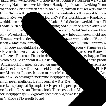
Natuursteen werkbladen » Oppervlaktestructuur
Natuursteen werkblad
fwerking
Natuursteen werkbladen » Handgefrijnde randafwerking
Natuu
eid spoelbak
Natuursteen werkbladen » Prijsniveau
Keukenwerkbladen
den » Nadelen
Rvs werkbladen » Onderhoudsadvies
Rvs werkbladen » 
ructuur
Rvs werkbladen » Gekleurd RVS
Rvs werkbladen » Randafwe
erkbladen » Solid Surface werkbladen
Solid Surface werkbladen » 
es
Solid Surface werkbladen » Uitstraling
Solid Surface werkbladen » 
tuur
Solid Surface werkbladen » Randafwerking
Solid Surface werkbl
den » Waterkering
Solid Surface werkbladen » Inbouwmogelijkheid sp
n
Terrazzo werkbladen » Eigenschappen
Terrazzo werkbladen » Voorde
bladen » Maximale afmetingen
Terrazzo werkbladen » Dikte
Terrazzo 
n » Inbouwmogelijkheid spoelbak
Terrazzo werkbladen » Prijsniveau
B
» Eigenschappen van acryl
Begrippenlijst » Blauwe hardsteen
Blauwe 
t » Fineren
Fineren » Fineer in de keuken
Fineren » Eigenschappen Fin
 Verdieping
Begrippenlijst » Gesinterd productieproces
Gesinterd produ
» Andersoortig graniet (gabbro)
Graniet » Gneis
Graniet » Eigenschapp
idz
GreenGridZ » Duurzaamheid GreenGridz
Begrippenlijst » HPL
HP
rmer
Marmer » Eigenschappen marmer
Marmer » Productie marmer
Beg
amine » Toepassingen melamine
Begrippenlijst » Multiplex
Multiplex 
genschappen multiplex
Begrippenlijst » Rvs
Rvs » Eigenschappen RV
nmerken spaanplaat
Spaanplaat » Eigenschappen spaanplaat
Spaanplaat
moshock » Ontstaan Thermoshock
Thermoshock » Materialen & gevoe
hock
Begrippenlijst » V-groove techniek
V-groove techniek » Toepasbar
ten V-groove
No results found