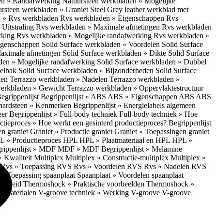
en » Randafwerking
Natuursteen werkbladen » Mogelijke
rsteen werkbladen » Graniet Steel Grey leather werkblad met
 » Rvs werkbladen
Rvs werkbladen » Eigenschappen
Rvs
Uitstraling
Rvs werkbladen » Maximale afmetingen
Rvs werkbladen
rking
Rvs werkbladen » Mogelijke randafwerking
Rvs werkbladen »
Eigenschappen
Solid Surface werkbladen » Voordelen
Solid Surface
Maximale afmetingen
Solid Surface werkbladen » Dikte
Solid Surface
aden » Mogelijke randafwerking
Solid Surface werkbladen » Dubbel
oelbak
Solid Surface werkbladen » Bijzonderheden
Solid Surface
len
Terrazzo werkbladen » Nadelen
Terrazzo werkbladen »
werkbladen » Gewicht
Terrazzo werkbladen » Oppervlaktestructuur
egrippenlijst
Begrippenlijst » ABS
ABS » Eigenschappen ABS
ABS
hardsteen » Kenmerken
Begrippenlijst » Energielabels algemeen
eer
Begrippenlijst » Full-body techniek
Full-body techniek » Hoe
ctieproces » Hoe werkt een gesinterd productieproces?
Begrippenlijst
en graniet
Graniet » Productie graniet
Graniet » Toepassingen graniet
L » Productieproces HPL
HPL » Plaatmateriaal en HPL
HPL »
rippenlijst » MDF
MDF » MDF
Begrippenlijst » Melamine
» Kwaliteit Multiplex
Multiplex » Constructie-multiplex
Multiplex »
S
Rvs » Toepassing RVS
Rvs » Voordelen RVS
Rvs » Nadelen RVS
 » Toepassing spaanplaat
Spaanplaat » Voordelen spaanplaat
ligheid
Thermoshock » Praktische voorbeelden
Thermoshock »
e materialen
V-groove techniek » Werking V-groove
V-groove