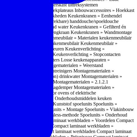
bouwaccessoires » Apothekerskast uittreksystemen
ccessoires » Hoekkast uittrekplateaus
Inbouwaccessoires » Hoekkast
ranen » Bedieningsmogelijkheden
Keukenkranen » Eenhendel
es
Keukenkranen » Met (uitrekbare) handdouche/spoeldouche
egen
Keukenkranen » Kokend water
Keukenkranen » Gefilterd én
age
Keukenkranen » Bladmengkraan
Keukenkranen » Wandmontage
illende meubeltypen
Keukenmeubilair » Materialen keukenmeubilair
bilair » Duurzaamheid keukenmeubilair
Keukenmeubilair »
Keukenverlichting » Lichtkleuren
Keukenverlichting »
verlichting » Dimbaarheid
Keukenverlichting » Stopcontacten
» Plintverwarming/plintheaters
Losse keukenapparaten »
 Luchtafvoersystemen
Montagematerialen » Weerstand
en
Montagematerialen » Luchtreinigers
Montagematerialen »
nsluitmateriaal voor (schoon) drinkwater
Montagematerialen »
steem van lades en deuren
Montagematerialen » 2.1.2.1
ontagematerialen » Waterslagdemper
Montagematerialen »
agematerialen » Kabels voor ovens of elektrische
erialen
Montagematerialen » Onderhoudsmiddelen keuken
 2.2 Kunststof
Spoelunits » Kunststof spoelunits
Spoelunits »
 » Montage spoelunit
Spoelunits » Montage
Spoelunits » Vlakinbouw
uw methode
Spoelunits » Rimless-methode
Spoelunits » Onderhoud
» Eigenschappen
Compact laminaat werkbladen » Voordelen Compact
ssief laminaat werkbladen
Compact laminaat werkbladen »
ijke randafwerking Compact laminaat werkbladen
Compact laminaat
naat
Compact laminaat werkbladen » Prijsniveau Compact laminaat