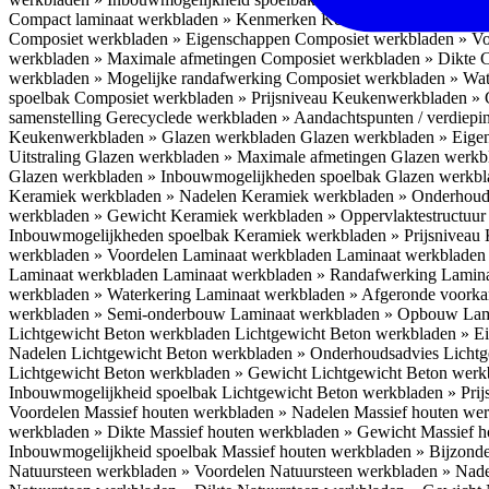
Compact laminaat werkbladen » Kenmerken
Keukenwerkbladen » C
Composiet werkbladen » Eigenschappen
Composiet werkbladen » V
werkbladen » Maximale afmetingen
Composiet werkbladen » Dikte
C
werkbladen » Mogelijke randafwerking
Composiet werkbladen » Wat
spoelbak
Composiet werkbladen » Prijsniveau
Keukenwerkbladen » 
samenstelling
Gerecyclede werkbladen » Aandachtspunten / verdiep
Keukenwerkbladen » Glazen werkbladen
Glazen werkbladen » Eig
Uitstraling
Glazen werkbladen » Maximale afmetingen
Glazen werkb
Glazen werkbladen » Inbouwmogelijkheden spoelbak
Glazen werkbl
Keramiek werkbladen » Nadelen
Keramiek werkbladen » Onderhoud
werkbladen » Gewicht
Keramiek werkbladen » Oppervlaktestructuu
Inbouwmogelijkheden spoelbak
Keramiek werkbladen » Prijsniveau
werkbladen » Voordelen Laminaat werkbladen
Laminaat werkbladen
Laminaat werkbladen
Laminaat werkbladen » Randafwerking
Lamina
werkbladen » Waterkering
Laminaat werkbladen » Afgeronde voork
werkbladen » Semi-onderbouw
Laminaat werkbladen » Opbouw
Lam
Lichtgewicht Beton werkbladen
Lichtgewicht Beton werkbladen » 
Nadelen
Lichtgewicht Beton werkbladen » Onderhoudsadvies
Lichtg
Lichtgewicht Beton werkbladen » Gewicht
Lichtgewicht Beton werk
Inbouwmogelijkheid spoelbak
Lichtgewicht Beton werkbladen » Pri
Voordelen
Massief houten werkbladen » Nadelen
Massief houten we
werkbladen » Dikte
Massief houten werkbladen » Gewicht
Massief h
Inbouwmogelijkheid spoelbak
Massief houten werkbladen » Bijzond
Natuursteen werkbladen » Voordelen
Natuursteen werkbladen » Nad