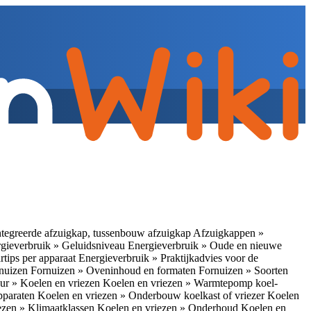
tegreerde afzuigkap, tussenbouw afzuigkap
Afzuigkappen »
gieverbruik » Geluidsniveau
Energieverbruik » Oude en nieuwe
rtips per apparaat
Energieverbruik » Praktijkadvies voor de
rnuizen
Fornuizen » Oveninhoud en formaten
Fornuizen » Soorten
ur » Koelen en vriezen
Koelen en vriezen » Warmtepomp koel-
apparaten
Koelen en vriezen » Onderbouw koelkast of vriezer
Koelen
ezen » Klimaatklassen
Koelen en vriezen » Onderhoud
Koelen en