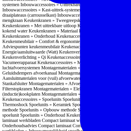
systemen
Inbouwaccessoires » Uittrekbare ladesystemen
Inbouwacces
Inbouwaccessoires » Kast-uittrek-systemen
Inbouwaccessoires » Hoe
draaiplateaus (carrousselkast)
Inbouwaccessoires » Onderhoud
Keuke
mengkraan
Keukenkranen » Tweegreepskraan
Keukenkranen » Touc
Keukenkranen » Met uittrekbare uitloop
Keukenkranen » Gefilterd w
kokend water
Keukenkranen » Materiaal
Keukenkranen » Pvd Techn
Keukenkranen » Onderhoud
Keukenaccessoires » Keukenmeubilair
Keukenmeubilair » Comfort & ergonomie
Keukenmeubilair » Design
Adviespunten keukenmeubilair
Keukenaccessoires » Keukenverlicht
Energie/aansluitwaarde (Watt)
Keukenverlichting » Leddriver
Keuken
Keukenverlichting » Qi
Keukenaccessoires » Losse keukenapparate
Vacumeerapparaat
Keukenaccessoires » Montagematerialen
Montagem
luchtafvoersystemen
Montagematerialen » Flexibele (ronde) afvoers
Geluidsdempers afvoerkanaal
Montagematerialen » Aansluitmaterial
Aansluitmaterialen voor (vuil) afvoerwater sifons
Montagematerialen 
Stankafsluiter
Montagematerialen » Afvoerpluggen t.b.v. spoelunits
M
Filterstopkranen
Montagematerialen » Elektra aansluitmateriaal
Monta
(inductie)kookplaten
Montagematerialen » Combiregelaar
Montagemat
Keukenaccessoires » Spoelunits
Spoelunits » Types/soorten
Spoelunit
Thermoshock
Spoelunits » Keramiek
Spoelunits » Tegelbakken
Spoel
methode
Spoelunits » Opbouw methode
Spoelunits » Onderbouw m
spoelunit
Spoelunits » Onderhoud
Keukenwerkbladen
Keukenwerkbl
laminaat werkbladen
Compact laminaat werkbladen » Nadelen Compa
Onderhoudsadvies Compact laminaat
Compact laminaat werkbladen »
werkbladen » Inbouwmogelijkheid spoelbak Compact laminaat werk