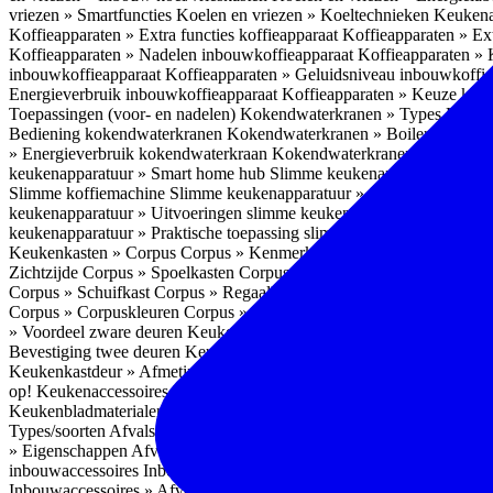
vriezen » Smartfuncties
Koelen en vriezen » Koeltechnieken
Keukena
Koffieapparaten » Extra functies koffieapparaat
Koffieapparaten » Ext
Koffieapparaten » Nadelen inbouwkoffieapparaat
Koffieapparaten »
inbouwkoffieapparaat
Koffieapparaten » Geluidsniveau inbouwkoffi
Energieverbruik inbouwkoffieapparaat
Koffieapparaten » Keuze koff
Toepassingen (voor- en nadelen)
Kokendwaterkranen » Types
Kokend
Bediening kokendwaterkranen
Kokendwaterkranen » Boilers koken
» Energieverbruik kokendwaterkraan
Kokendwaterkranen » Onderho
keukenapparatuur » Smart home hub
Slimme keukenapparatuur » Sl
Slimme koffiemachine
Slimme keukenapparatuur » Slimme stekker
S
keukenapparatuur » Uitvoeringen slimme keukenapparatuur
Slimme k
keukenapparatuur » Praktische toepassing slimme keukenapparatuur
Keukenkasten » Corpus
Corpus » Kenmerken
Corpus » Materiaal C
Zichtzijde
Corpus » Spoelkasten
Corpus » Soorten keukenkasten
Cor
Corpus » Schuifkast
Corpus » Regaalkast
Corpus » Afwijkend corpu
Corpus » Corpuskleuren
Corpus » Corpus in kleur
Corpus » Voordeel
» Voordeel zware deuren
Keukenkasten » Kastindeling
Keukenkaste
Bevestiging twee deuren
Keukenkastdeur » Vaatwasserdeur
Keukenka
Keukenkastdeur » Afmetingen
Keukenkastdeur » Hoogte front
Keuke
op!
Keukenaccessoires
Keukenaccessoires » Achterwanden
Achterwa
Keukenbladmaterialen als achterwand
Achterwanden » Hittebestendi
Types/soorten
Afvalsystemen » Installatie
Afvalsystemen » Inbouw i
» Eigenschappen
Afvalsystemen » Inhoud
Afvalsystemen » Energie
A
inbouwaccessoires
Inbouwaccessoires » Bestek- en ladeindelingen vo
Inbouwaccessoires » Afvalsystemen
Inbouwaccessoires » Inbouw korv