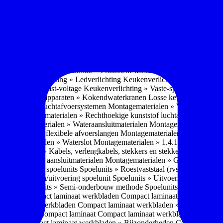
soires » Kast systemen
Inbouwaccessoires » Kast-inbouw-systemen
In
kkast systemen
Inbouwaccessoires » Hoekkast uittreksystemen
Inbouwa
naccessoires » Keukenkranen
Keukenkranen » Types/soorten
Keukenk
h kraan
Keukenkranen » Infrarood kraan
Keukenkranen » Extra functi
ater
Keukenkranen » Gekoeld water
Keukenkranen » Koolzuur toevo
iek (pvd)
Keukenkranen » Vorm Keukenkraan
Keukenkranen » Mont
Keukenmeubilair » Wat is keukenmeubilair?
Keukenmeubilair » Versch
trends 2026
Keukenmeubilair » Praktische aandachtspunten
Keukenmeu
ing
Keukenverlichting » Ledverlichting
Keukenverlichting » Installatie
verlichting » Vast-voltage
Keukenverlichting » Vaste-spanning
Keuken
n
Losse keukenapparaten » Kokendwaterkranen
Losse keukenapparaten 
aterialen » Luchtafvoersystemen
Montagematerialen » Verschillende
langen
Montagematerialen » Rechthoekige kunststof luchtafvoersystem
en
Montagematerialen » Wateraansluitmaterialen
Montagematerialen » Aa
» 1.2.1 Ronde flexibele afvoerslangen
Montagematerialen » Dempingsy
ontagematerialen » Waterslot
Montagematerialen » 1.4.1 Plasmafilter
M
gematerialen » Kabels, verlengkabels, stekkers en stekkerblokken
Mont
erialen » Gas aansluitmaterialen
Montagematerialen » Gasaansluitmat
s » Materialen spoelunits
Spoelunits » Roestvaststaal (rvs)
Spoelunits »
units » Design/uitvoering spoelunit
Spoelunits » Uitvoering
Spoelunits
ethode
Spoelunits » Semi-onderbouw methode
Spoelunits » Tussenbo
aden » Compact laminaat werkbladen
Compact laminaat werkbladen 
ct laminaat werkbladen
Compact laminaat werkbladen » Nanotech ma
 Uitstraling Compact laminaat
Compact laminaat werkbladen » Mogel
bladen
Compact laminaat werkbladen » Bijzonderheden Compact lami