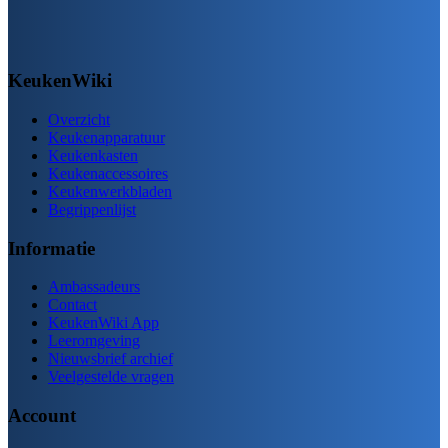
KeukenWiki
Overzicht
Keukenapparatuur
Keukenkasten
Keukenaccessoires
Keukenwerkbladen
Begrippenlijst
Informatie
Ambassadeurs
Contact
KeukenWiki App
Leeromgeving
Nieuwsbrief archief
Veelgestelde vragen
Account