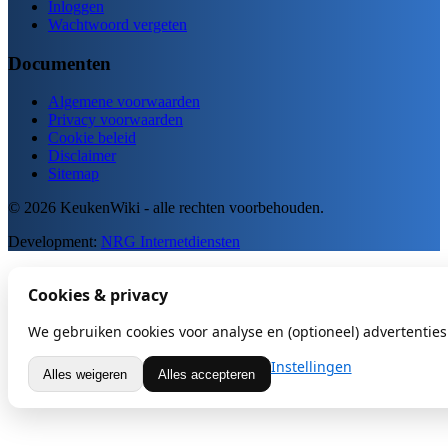
Inloggen
Wachtwoord vergeten
Documenten
Algemene voorwaarden
Privacy voorwaarden
Cookie beleid
Disclaimer
Sitemap
© 2026 KeukenWiki - alle rechten voorbehouden.
Development:
NRG Internetdiensten
Cookies & privacy
We gebruiken cookies voor analyse en (optioneel) advertenties.
Instellingen
Alles weigeren
Alles accepteren