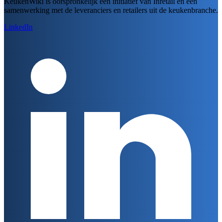
KeukenWiki is oorspronkelijk een initiatief van Inretail en een
samenwerking met de leveranciers en retailers uit de keukenbranche.
LinkedIn