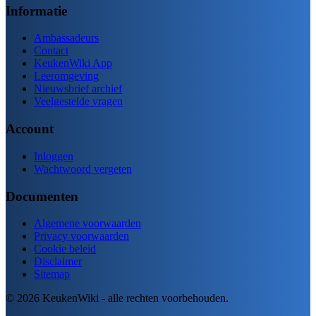
Informatie
Ambassadeurs
Contact
KeukenWiki App
Leeromgeving
Nieuwsbrief archief
Veelgestelde vragen
Account
Inloggen
Wachtwoord vergeten
Documenten
Algemene voorwaarden
Privacy voorwaarden
Cookie beleid
Disclaimer
Sitemap
© 2026 KeukenWiki - alle rechten voorbehouden.