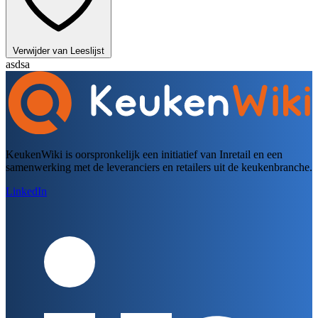
Verwijder van Leeslijst
asdsa
KeukenWiki is oorspronkelijk een initiatief van Inretail en een
samenwerking met de leveranciers en retailers uit de keukenbranche.
LinkedIn