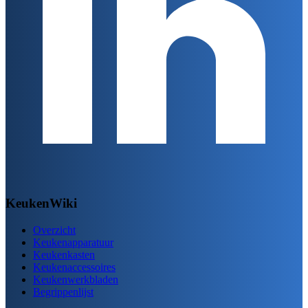
KeukenWiki
Overzicht
Keukenapparatuur
Keukenkasten
Keukenaccessoires
Keukenwerkbladen
Begrippenlijst