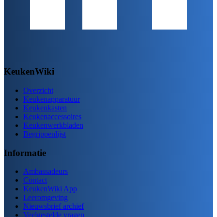
KeukenWiki
Overzicht
Keukenapparatuur
Keukenkasten
Keukenaccessoires
Keukenwerkbladen
Begrippenlijst
Informatie
Ambassadeurs
Contact
KeukenWiki App
Leeromgeving
Nieuwsbrief archief
Veelgestelde vragen