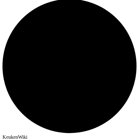
KeukenWiki