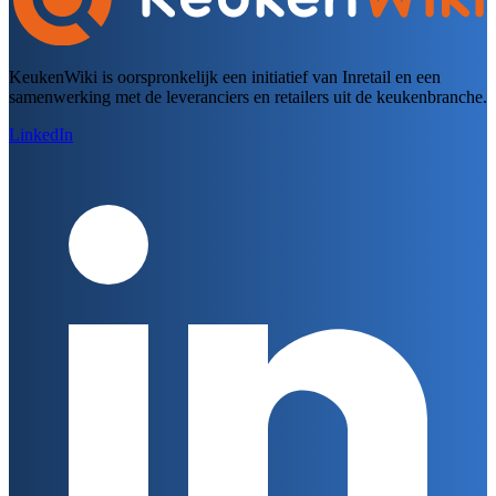
KeukenWiki is oorspronkelijk een initiatief van Inretail en een
samenwerking met de leveranciers en retailers uit de keukenbranche.
LinkedIn