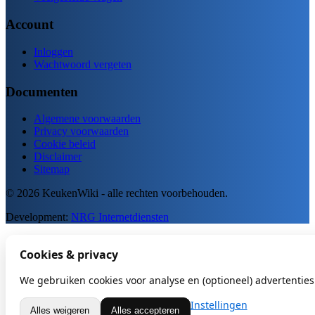
Account
Inloggen
Wachtwoord vergeten
Documenten
Algemene voorwaarden
Privacy voorwaarden
Cookie beleid
Disclaimer
Sitemap
© 2026 KeukenWiki - alle rechten voorbehouden.
Development:
NRG Internetdiensten
Cookies & privacy
We gebruiken cookies voor analyse en (optioneel) advertenties.
Instellingen
Alles weigeren
Alles accepteren