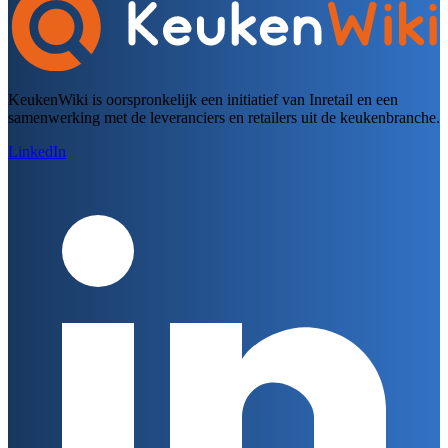
KeukenWiki is oorspronkelijk een initiatief van Inretail en een
samenwerking met de leveranciers en retailers uit de keukenbranche.
LinkedIn