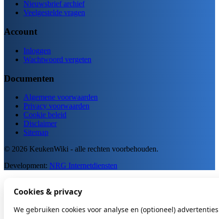
Nieuwsbrief archief
Veelgestelde vragen
Account
Inloggen
Wachtwoord vergeten
Documenten
Algemene voorwaarden
Privacy voorwaarden
Cookie beleid
Disclaimer
Sitemap
© 2026 KeukenWiki - alle rechten voorbehouden.
Development:
NRG Internetdiensten
Cookies & privacy
We gebruiken cookies voor analyse en (optioneel) advertenties.