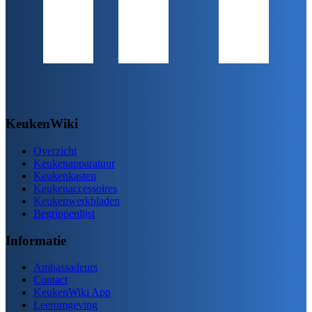
KeukenWiki
Overzicht
Keukenapparatuur
Keukenkasten
Keukenaccessoires
Keukenwerkbladen
Begrippenlijst
Informatie
Ambassadeurs
Contact
KeukenWiki App
Leeromgeving