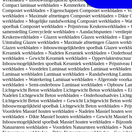
Compact laminaat werkbladen » Kenmerken
Keukenwerkbladen » C
Composiet werkbladen » Eigenschappen
Composiet werkbladen » V
werkbladen » Maximale afmetingen
Composiet werkbladen » Dikte
C
werkbladen » Mogelijke randafwerking
Composiet werkbladen » Wat
spoelbak
Composiet werkbladen » Prijsniveau
Keukenwerkbladen » 
samenstelling
Gerecyclede werkbladen » Aandachtspunten / verdiep
Keukenwerkbladen » Glazen werkbladen
Glazen werkbladen » Eig
Uitstraling
Glazen werkbladen » Maximale afmetingen
Glazen werkb
Glazen werkbladen » Inbouwmogelijkheden spoelbak
Glazen werkbl
Keramiek werkbladen » Nadelen
Keramiek werkbladen » Onderhoud
werkbladen » Gewicht
Keramiek werkbladen » Oppervlaktestructuu
Inbouwmogelijkheden spoelbak
Keramiek werkbladen » Prijsniveau
werkbladen » Voordelen Laminaat werkbladen
Laminaat werkbladen
Laminaat werkbladen
Laminaat werkbladen » Randafwerking
Lamina
werkbladen » Waterkering
Laminaat werkbladen » Afgeronde voork
werkbladen » Semi-onderbouw
Laminaat werkbladen » Opbouw
Lam
Lichtgewicht Beton werkbladen
Lichtgewicht Beton werkbladen » 
Nadelen
Lichtgewicht Beton werkbladen » Onderhoudsadvies
Lichtg
Lichtgewicht Beton werkbladen » Gewicht
Lichtgewicht Beton werk
Inbouwmogelijkheid spoelbak
Lichtgewicht Beton werkbladen » Pri
Voordelen
Massief houten werkbladen » Nadelen
Massief houten we
werkbladen » Dikte
Massief houten werkbladen » Gewicht
Massief h
Inbouwmogelijkheid spoelbak
Massief houten werkbladen » Bijzond
Natuursteen werkbladen » Voordelen
Natuursteen werkbladen » Nad