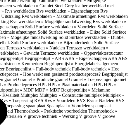
en » Randafwerking
Natuursteen werkbladen » Mogelijke
rsteen werkbladen » Graniet Steel Grey leather werkblad met
 » Rvs werkbladen
Rvs werkbladen » Eigenschappen
Rvs
Uitstraling
Rvs werkbladen » Maximale afmetingen
Rvs werkbladen
rking
Rvs werkbladen » Mogelijke randafwerking
Rvs werkbladen »
Eigenschappen
Solid Surface werkbladen » Voordelen
Solid Surface
Maximale afmetingen
Solid Surface werkbladen » Dikte
Solid Surface
aden » Mogelijke randafwerking
Solid Surface werkbladen » Dubbel
oelbak
Solid Surface werkbladen » Bijzonderheden
Solid Surface
len
Terrazzo werkbladen » Nadelen
Terrazzo werkbladen »
werkbladen » Gewicht
Terrazzo werkbladen » Oppervlaktestructuur
egrippenlijst
Begrippenlijst » ABS
ABS » Eigenschappen ABS
ABS
hardsteen » Kenmerken
Begrippenlijst » Energielabels algemeen
eer
Begrippenlijst » Full-body techniek
Full-body techniek » Hoe
ctieproces » Hoe werkt een gesinterd productieproces?
Begrippenlijst
en graniet
Graniet » Productie graniet
Graniet » Toepassingen graniet
L » Productieproces HPL
HPL » Plaatmateriaal en HPL
HPL »
rippenlijst » MDF
MDF » MDF
Begrippenlijst » Melamine
» Kwaliteit Multiplex
Multiplex » Constructie-multiplex
Multiplex »
S
Rvs » Toepassing RVS
Rvs » Voordelen RVS
Rvs » Nadelen RVS
 » Toepassing spaanplaat
Spaanplaat » Voordelen spaanplaat
ligheid
Thermoshock » Praktische voorbeelden
Thermoshock »
e materialen
V-groove techniek » Werking V-groove
V-groove