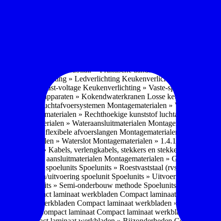
soires » Kast systemen
Inbouwaccessoires » Kast-inbouw-systemen
In
kkast systemen
Inbouwaccessoires » Hoekkast uittreksystemen
Inbouwa
naccessoires » Keukenkranen
Keukenkranen » Types/soorten
Keukenk
h kraan
Keukenkranen » Infrarood kraan
Keukenkranen » Extra functi
ater
Keukenkranen » Gekoeld water
Keukenkranen » Koolzuur toevo
iek (pvd)
Keukenkranen » Vorm Keukenkraan
Keukenkranen » Mont
Keukenmeubilair » Wat is keukenmeubilair?
Keukenmeubilair » Versch
trends 2026
Keukenmeubilair » Praktische aandachtspunten
Keukenmeu
ing
Keukenverlichting » Ledverlichting
Keukenverlichting » Installatie
verlichting » Vast-voltage
Keukenverlichting » Vaste-spanning
Keuken
n
Losse keukenapparaten » Kokendwaterkranen
Losse keukenapparaten 
aterialen » Luchtafvoersystemen
Montagematerialen » Verschillende
langen
Montagematerialen » Rechthoekige kunststof luchtafvoersystem
en
Montagematerialen » Wateraansluitmaterialen
Montagematerialen » Aa
» 1.2.1 Ronde flexibele afvoerslangen
Montagematerialen » Dempingsy
ontagematerialen » Waterslot
Montagematerialen » 1.4.1 Plasmafilter
M
gematerialen » Kabels, verlengkabels, stekkers en stekkerblokken
Mont
erialen » Gas aansluitmaterialen
Montagematerialen » Gasaansluitmat
s » Materialen spoelunits
Spoelunits » Roestvaststaal (rvs)
Spoelunits »
units » Design/uitvoering spoelunit
Spoelunits » Uitvoering
Spoelunits
ethode
Spoelunits » Semi-onderbouw methode
Spoelunits » Tussenbo
aden » Compact laminaat werkbladen
Compact laminaat werkbladen 
ct laminaat werkbladen
Compact laminaat werkbladen » Nanotech ma
 Uitstraling Compact laminaat
Compact laminaat werkbladen » Mogel
bladen
Compact laminaat werkbladen » Bijzonderheden Compact lami