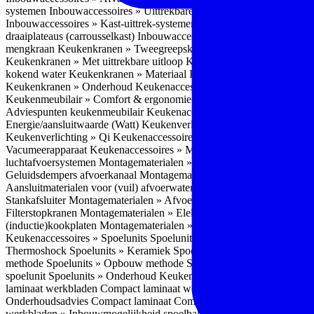
systemen
Inbouwaccessoires » Uittrekbare ladesystemen
Inbouwacces
Inbouwaccessoires » Kast-uittrek-systemen
Inbouwaccessoires » Hoe
draaiplateaus (carrousselkast)
Inbouwaccessoires » Onderhoud
Keuke
mengkraan
Keukenkranen » Tweegreepskraan
Keukenkranen » Touc
Keukenkranen » Met uittrekbare uitloop
Keukenkranen » Gefilterd w
kokend water
Keukenkranen » Materiaal
Keukenkranen » Pvd Techn
Keukenkranen » Onderhoud
Keukenaccessoires » Keukenmeubilair
Keukenmeubilair » Comfort & ergonomie
Keukenmeubilair » Design
Adviespunten keukenmeubilair
Keukenaccessoires » Keukenverlicht
Energie/aansluitwaarde (Watt)
Keukenverlichting » Leddriver
Keuken
Keukenverlichting » Qi
Keukenaccessoires » Losse keukenapparate
Vacumeerapparaat
Keukenaccessoires » Montagematerialen
Montagem
luchtafvoersystemen
Montagematerialen » Flexibele (ronde) afvoers
Geluidsdempers afvoerkanaal
Montagematerialen » Aansluitmaterial
Aansluitmaterialen voor (vuil) afvoerwater sifons
Montagematerialen 
Stankafsluiter
Montagematerialen » Afvoerpluggen t.b.v. spoelunits
M
Filterstopkranen
Montagematerialen » Elektra aansluitmateriaal
Monta
(inductie)kookplaten
Montagematerialen » Combiregelaar
Montagemat
Keukenaccessoires » Spoelunits
Spoelunits » Types/soorten
Spoelunit
Thermoshock
Spoelunits » Keramiek
Spoelunits » Tegelbakken
Spoel
methode
Spoelunits » Opbouw methode
Spoelunits » Onderbouw m
spoelunit
Spoelunits » Onderhoud
Keukenwerkbladen
Keukenwerkbl
laminaat werkbladen
Compact laminaat werkbladen » Nadelen Compa
Onderhoudsadvies Compact laminaat
Compact laminaat werkbladen »
werkbladen » Inbouwmogelijkheid spoelbak Compact laminaat werk