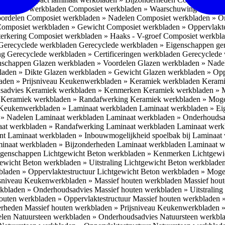
omposiet werkbladen
Composiet werkbladen » Waarschuwing Monteurs:
oordelen
Composiet werkbladen » Nadelen
Composiet werkbladen » O
omposiet werkbladen » Gewicht
Composiet werkbladen » Oppervlakt
erkering
Composiet werkbladen » Haaks - V-groef
Composiet werkbla
Gerecyclede werkbladen
Gerecyclede werkbladen » Eigenschappen ge
ing
Gerecyclede werkbladen » Certificeringen werkbladen
Gerecyclede 
enschappen
Glazen werkbladen » Voordelen
Glazen werkbladen » Nad
laden » Dikte
Glazen werkbladen » Gewicht
Glazen werkbladen » Opp
aden » Prijsniveau
Keukenwerkbladen » Keramiek werkbladen
Kerami
sadvies
Keramiek werkbladen » Kenmerken
Keramiek werkbladen » 
r
Keramiek werkbladen » Randafwerking
Keramiek werkbladen » Moge
Keukenwerkbladen » Laminaat werkbladen
Laminaat werkbladen » E
 » Nadelen Laminaat werkbladen
Laminaat werkbladen » Onderhoudsa
at werkbladen » Randafwerking Laminaat werkbladen
Laminaat wer
ant
Laminaat werkbladen » Inbouwmogelijkheid spoelbak bij Laminaat
inaat werkbladen » Bijzonderheden Laminaat werkbladen
Laminaat w
Eigenschappen
Lichtgewicht Beton werkbladen » Kenmerken
Lichtgewi
ewicht Beton werkbladen » Uitstraling
Lichtgewicht Beton werkblade
bladen » Oppervlaktestructuur
Lichtgewicht Beton werkbladen » Moge
jsniveau
Keukenwerkbladen » Massief houten werkbladen
Massief hou
rkbladen » Onderhoudsadvies
Massief houten werkbladen » Uitstraling
outen werkbladen » Oppervlaktestructuur
Massief houten werkbladen 
erheden
Massief houten werkbladen » Prijsniveau
Keukenwerkbladen »
elen
Natuursteen werkbladen » Onderhoudsadvies
Natuursteen werkbla