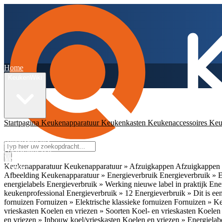
Home
KeukenWiki
Startpagina
Keukenapparatuur
Keukenkasten
Keukenaccessoires
Keu
App
Ambassadeurs
Nieuwsbrieven
Veelgestelde vragen
Keukenapparatuur
Keukenapparatuur » Afzuigkappen
Afzuigkappen 
Contact
Afbeelding
Keukenapparatuur » Energieverbruik
Energieverbruik » 
energielabels
Energieverbruik » Werking nieuwe label in praktijk
Ener
keukenprofessional
Energieverbruik » 12
Energieverbruik » Dit is een
fornuizen
Fornuizen » Elektrische klassieke fornuizen
Fornuizen » K
vrieskasten
Koelen en vriezen » Soorten Koel- en vrieskasten
Koelen 
en vriezen » Inbouw koel/vrieskasten
Koelen en vriezen » Energielab