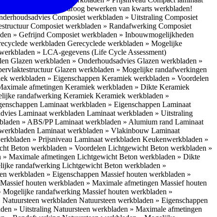
 bescherm je bij het droog bewerken van kwarts werkbladen!
nderhoudsadvies
Composiet werkbladen » Uitstraling
Composiet
estructuur
Composiet werkbladen » Randafwerking
Composiet
den » Gefrijnd
Composiet werkbladen » Inbouwmogelijkheden
recyclede werkbladen
Gerecyclede werkbladen » Mogelijke
werkbladen » LCA-gegevens (Life Cycle Assessment)
elen
Glazen werkbladen » Onderhoudsadvies
Glazen werkbladen »
ervlaktestructuur
Glazen werkbladen » Mogelijke randafwerkingen
ek werkbladen » Eigenschappen
Keramiek werkbladen » Voordelen
Maximale afmetingen
Keramiek werkbladen » Dikte
Keramiek
lijke randafwerking Keramiek
Keramiek werkbladen »
igenschappen
Laminaat werkbladen » Eigenschappen
Laminaat
dvies Laminaat werkbladen
Laminaat werkbladen » Uitstraling
kbladen » ABS/PP
Laminaat werkbladen » Alumium rand
Laminaat
 werkbladen
Laminaat werkbladen » Vlakinbouw
Laminaat
erkbladen » Prijsniveau Laminaat werkbladen
Keukenwerkbladen »
cht Beton werkbladen » Voordelen
Lichtgewicht Beton werkbladen »
n » Maximale afmetingen
Lichtgewicht Beton werkbladen » Dikte
lijke randafwerking
Lichtgewicht Beton werkbladen »
ten werkbladen » Eigenschappen
Massief houten werkbladen »
Massief houten werkbladen » Maximale afmetingen
Massief houten
» Mogelijke randafwerking
Massief houten werkbladen »
 Natuursteen werkbladen
Natuursteen werkbladen » Eigenschappen
den » Uitstraling
Natuursteen werkbladen » Maximale afmetingen