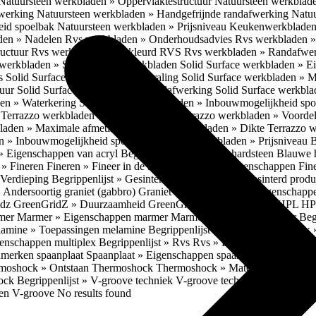
Natuursteen werkbladen » Oppervlaktestructuur
Natuursteen werkblad
fwerking
Natuursteen werkbladen » Handgefrijnde randafwerking
Natuu
eid spoelbak
Natuursteen werkbladen » Prijsniveau
Keukenwerkbladen
den » Nadelen
Rvs werkbladen » Onderhoudsadvies
Rvs werkbladen » 
ructuur
Rvs werkbladen » Gekleurd RVS
Rvs werkbladen » Randafwe
erkbladen » Solid Surface werkbladen
Solid Surface werkbladen » 
es
Solid Surface werkbladen » Uitstraling
Solid Surface werkbladen » 
tuur
Solid Surface werkbladen » Randafwerking
Solid Surface werkbl
den » Waterkering
Solid Surface werkbladen » Inbouwmogelijkheid sp
n
Terrazzo werkbladen » Eigenschappen
Terrazzo werkbladen » Voorde
bladen » Maximale afmetingen
Terrazzo werkbladen » Dikte
Terrazzo 
n » Inbouwmogelijkheid spoelbak
Terrazzo werkbladen » Prijsniveau
B
» Eigenschappen van acryl
Begrippenlijst » Blauwe hardsteen
Blauwe 
t » Fineren
Fineren » Fineer in de keuken
Fineren » Eigenschappen Fin
 Verdieping
Begrippenlijst » Gesinterd productieproces
Gesinterd produ
» Andersoortig graniet (gabbro)
Graniet » Gneis
Graniet » Eigenschapp
idz
GreenGridZ » Duurzaamheid GreenGridz
Begrippenlijst » HPL
HP
rmer
Marmer » Eigenschappen marmer
Marmer » Productie marmer
Beg
amine » Toepassingen melamine
Begrippenlijst » Multiplex
Multiplex 
genschappen multiplex
Begrippenlijst » Rvs
Rvs » Eigenschappen RV
nmerken spaanplaat
Spaanplaat » Eigenschappen spaanplaat
Spaanplaat
moshock » Ontstaan Thermoshock
Thermoshock » Materialen & gevoe
hock
Begrippenlijst » V-groove techniek
V-groove techniek » Toepasbar
ten V-groove
No results found