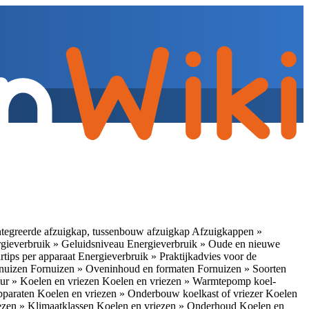
tegreerde afzuigkap, tussenbouw afzuigkap
Afzuigkappen »
gieverbruik » Geluidsniveau
Energieverbruik » Oude en nieuwe
rtips per apparaat
Energieverbruik » Praktijkadvies voor de
rnuizen
Fornuizen » Oveninhoud en formaten
Fornuizen » Soorten
ur » Koelen en vriezen
Koelen en vriezen » Warmtepomp koel-
apparaten
Koelen en vriezen » Onderbouw koelkast of vriezer
Koelen
ezen » Klimaatklassen
Koelen en vriezen » Onderhoud
Koelen en