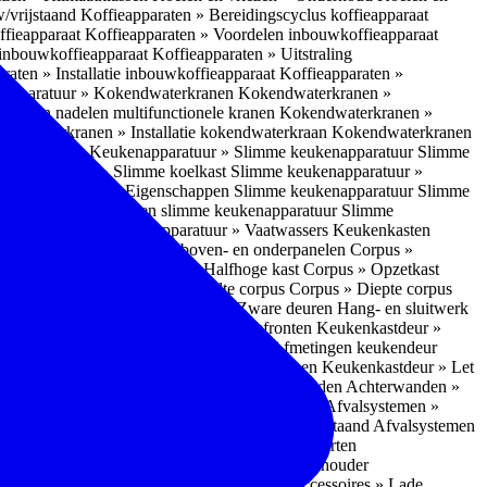
w/vrijstaand
Koffieapparaten » Bereidingscyclus koffieapparaat
ffieapparaat
Koffieapparaten » Voordelen inbouwkoffieapparaat
 inbouwkoffieapparaat
Koffieapparaten » Uitstraling
raten » Installatie inbouwkoffieapparaat
Koffieapparaten »
apparatuur » Kokendwaterkranen
Kokendwaterkranen »
or- en nadelen multifunctionele kranen
Kokendwaterkranen »
endwaterkranen » Installatie kokendwaterkraan
Kokendwaterkranen
tuur » Ovens
Keukenapparatuur » Slimme keukenapparatuur
Slimme
kenapparatuur » Slimme koelkast
Slimme keukenapparatuur »
ukenapparatuur » Eigenschappen Slimme keukenapparatuur
Slimme
napparatuur » Nadelen slimme keukenapparatuur
Slimme
ukenapparatuur
Keukenapparatuur » Vaatwassers
Keukenkasten
n
Corpus » Buitenkant zij-, boven- en onderpanelen
Corpus »
Corpus » Hoge kast
Corpus » Halfhoge kast
Corpus » Opzetkast
» Hoogte corpus
Corpus » Breedte corpus
Corpus » Diepte corpus
rk » Nadelen
Hang- en sluitwerk » Zware deuren
Hang- en sluitwerk
eukenkastdeur » Soorten deur- en ladefronten
Keukenkastdeur »
ur » Glijbevestiging
Keukenkastdeur » Afmetingen keukendeur
eur » Maatwerk
Keukenkastdeur » Deurgrepen
Keukenkastdeur » Let
terwanden
Achterwanden » Nadelen achterwanden
Achterwanden »
itstraling
Keukenaccessoires » Afvalsystemen
Afvalsystemen »
 » Inbouw in de spoelunit
Afvalsystemen » Vrijstaand
Afvalsystemen
s » Inbouwaccessoires
Inbouwaccessoires » Soorten
ade indelingen
Inbouwaccessoires » Handdoekhouder
nbouwaccessoires » Fire Safety Kit
Inbouwaccessoires » Lade