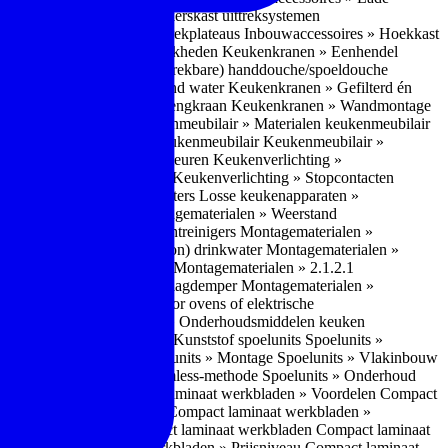
bouwaccessoires » Apothekerskast uittreksystemen
ccessoires » Hoekkast uittrekplateaus
Inbouwaccessoires » Hoekkast
ranen » Bedieningsmogelijkheden
Keukenkranen » Eenhendel
es
Keukenkranen » Met (uitrekbare) handdouche/spoeldouche
egen
Keukenkranen » Kokend water
Keukenkranen » Gefilterd én
age
Keukenkranen » Bladmengkraan
Keukenkranen » Wandmontage
illende meubeltypen
Keukenmeubilair » Materialen keukenmeubilair
bilair » Duurzaamheid keukenmeubilair
Keukenmeubilair »
Keukenverlichting » Lichtkleuren
Keukenverlichting »
verlichting » Dimbaarheid
Keukenverlichting » Stopcontacten
» Plintverwarming/plintheaters
Losse keukenapparaten »
 Luchtafvoersystemen
Montagematerialen » Weerstand
en
Montagematerialen » Luchtreinigers
Montagematerialen »
nsluitmateriaal voor (schoon) drinkwater
Montagematerialen »
steem van lades en deuren
Montagematerialen » 2.1.2.1
ontagematerialen » Waterslagdemper
Montagematerialen »
agematerialen » Kabels voor ovens of elektrische
erialen
Montagematerialen » Onderhoudsmiddelen keuken
 2.2 Kunststof
Spoelunits » Kunststof spoelunits
Spoelunits »
 » Montage spoelunit
Spoelunits » Montage
Spoelunits » Vlakinbouw
uw methode
Spoelunits » Rimless-methode
Spoelunits » Onderhoud
» Eigenschappen
Compact laminaat werkbladen » Voordelen Compact
ssief laminaat werkbladen
Compact laminaat werkbladen »
ijke randafwerking Compact laminaat werkbladen
Compact laminaat
naat
Compact laminaat werkbladen » Prijsniveau Compact laminaat