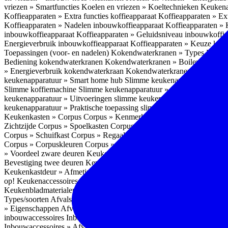
vriezen » Smartfuncties
Koelen en vriezen » Koeltechnieken
Keukena
Koffieapparaten » Extra functies koffieapparaat
Koffieapparaten » Ext
Koffieapparaten » Nadelen inbouwkoffieapparaat
Koffieapparaten »
inbouwkoffieapparaat
Koffieapparaten » Geluidsniveau inbouwkoffi
Energieverbruik inbouwkoffieapparaat
Koffieapparaten » Keuze koff
Toepassingen (voor- en nadelen)
Kokendwaterkranen » Types
Kokend
Bediening kokendwaterkranen
Kokendwaterkranen » Boilers koken
» Energieverbruik kokendwaterkraan
Kokendwaterkranen » Onderho
keukenapparatuur » Smart home hub
Slimme keukenapparatuur » Sl
Slimme koffiemachine
Slimme keukenapparatuur » Slimme stekker
S
keukenapparatuur » Uitvoeringen slimme keukenapparatuur
Slimme k
keukenapparatuur » Praktische toepassing slimme keukenapparatuur
Keukenkasten » Corpus
Corpus » Kenmerken
Corpus » Materiaal C
Zichtzijde
Corpus » Spoelkasten
Corpus » Soorten keukenkasten
Cor
Corpus » Schuifkast
Corpus » Regaalkast
Corpus » Afwijkend corpu
Corpus » Corpuskleuren
Corpus » Corpus in kleur
Corpus » Voordeel
» Voordeel zware deuren
Keukenkasten » Kastindeling
Keukenkaste
Bevestiging twee deuren
Keukenkastdeur » Vaatwasserdeur
Keukenka
Keukenkastdeur » Afmetingen
Keukenkastdeur » Hoogte front
Keuke
op!
Keukenaccessoires
Keukenaccessoires » Achterwanden
Achterwa
Keukenbladmaterialen als achterwand
Achterwanden » Hittebestendi
Types/soorten
Afvalsystemen » Installatie
Afvalsystemen » Inbouw i
» Eigenschappen
Afvalsystemen » Inhoud
Afvalsystemen » Energie
A
inbouwaccessoires
Inbouwaccessoires » Bestek- en ladeindelingen vo
Inbouwaccessoires » Afvalsystemen
Inbouwaccessoires » Inbouw korv