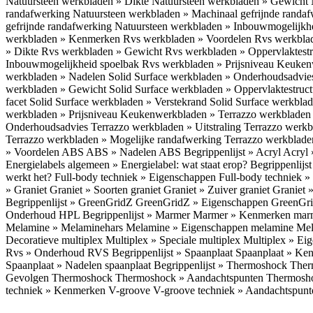
Natuursteen werkbladen » Dikte
Natuursteen werkbladen » Gewicht
randafwerking
Natuursteen werkbladen » Machinaal gefrijnde randa
gefrijnde randafwerking
Natuursteen werkbladen » Inbouwmogelijkh
werkbladen » Kenmerken
Rvs werkbladen » Voordelen
Rvs werkbla
» Dikte
Rvs werkbladen » Gewicht
Rvs werkbladen » Oppervlaktest
Inbouwmogelijkheid spoelbak
Rvs werkbladen » Prijsniveau
Keukenw
werkbladen » Nadelen
Solid Surface werkbladen » Onderhoudsadvi
werkbladen » Gewicht
Solid Surface werkbladen » Oppervlaktestruc
facet
Solid Surface werkbladen » Verstekrand
Solid Surface werkbla
werkbladen » Prijsniveau
Keukenwerkbladen » Terrazzo werkblade
Onderhoudsadvies
Terrazzo werkbladen » Uitstraling
Terrazzo werk
Terrazzo werkbladen » Mogelijke randafwerking
Terrazzo werkblade
» Voordelen ABS
ABS » Nadelen ABS
Begrippenlijst » Acryl
Acryl 
Energielabels algemeen » Energielabel: wat staat erop?
Begrippenlijs
werkt het?
Full-body techniek » Eigenschappen
Full-body techniek »
» Graniet
Graniet » Soorten graniet
Graniet » Zuiver graniet
Graniet 
Begrippenlijst » GreenGridZ
GreenGridZ » Eigenschappen GreenGr
Onderhoud HPL
Begrippenlijst » Marmer
Marmer » Kenmerken ma
Melamine » Melaminehars
Melamine » Eigenschappen melamine
Mel
Decoratieve multiplex
Multiplex » Speciale multiplex
Multiplex » Ei
Rvs » Onderhoud RVS
Begrippenlijst » Spaanplaat
Spaanplaat » Ke
Spaanplaat » Nadelen spaanplaat
Begrippenlijst » Thermoshock
Ther
Gevolgen Thermoshock
Thermoshock » Aandachtspunten Thermos
techniek » Kenmerken V-groove
V-groove techniek » Aandachtspun
Inloggen