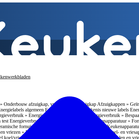
kenwerkbladen
» Onderbouw afzuigkap, vrijhangende afzuigkap
Afzuigkappen » Geïn
Energielabels algemeen
Energieverbruik » Betekenis nieuwe labels
Ener
gieverbruik » Energieverbruik in de praktijk
Energieverbruik » Bespaa
 test
Energieverbruik » 1
Energieverbruik » 5
Keukenapparatuur » Fo
eramische fornuizen
Keukenapparatuur » Inbouwlades
Keukenapparatu
en vriezen » Nismaten
Koelen en vriezen » Vrijstaande koel- en vries
el koel/vrieskasten
Koelen en vriezen » LED-verlichting
Koelen en vri