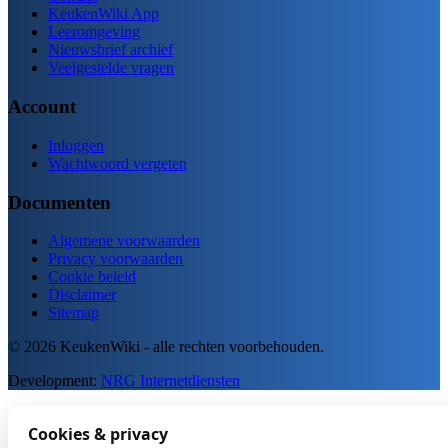
KeukenWiki App
Leeromgeving
Nieuwsbrief archief
Veelgestelde vragen
Account
Inloggen
Wachtwoord vergeten
Documenten
Algemene voorwaarden
Privacy voorwaarden
Cookie beleid
Disclaimer
Sitemap
© 2026 KeukenWiki - alle rechten voorbehouden.
Development:
NRG Internetdiensten
Cookies & privacy