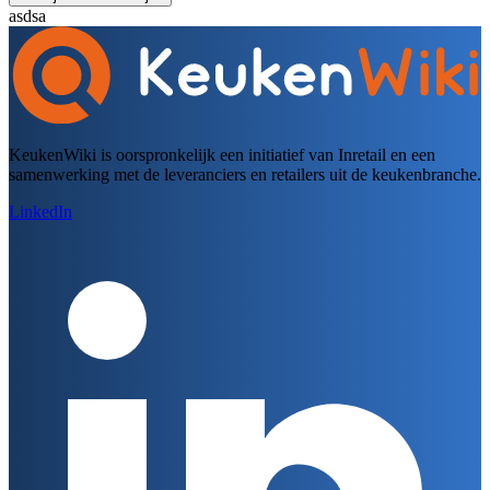
asdsa
KeukenWiki is oorspronkelijk een initiatief van Inretail en een
samenwerking met de leveranciers en retailers uit de keukenbranche.
LinkedIn