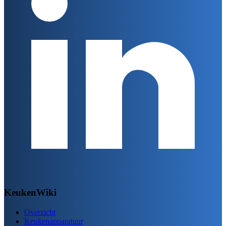
KeukenWiki
Overzicht
Keukenapparatuur