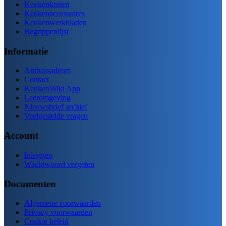
Keukenkasten
Keukenaccessoires
Keukenwerkbladen
Begrippenlijst
Informatie
Ambassadeurs
Contact
KeukenWiki App
Leeromgeving
Nieuwsbrief archief
Veelgestelde vragen
Account
Inloggen
Wachtwoord vergeten
Documenten
Algemene voorwaarden
Privacy voorwaarden
Cookie beleid