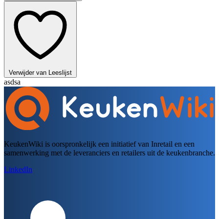
Verwijder van Leeslijst
asdsa
KeukenWiki is oorspronkelijk een initiatief van Inretail en een
samenwerking met de leveranciers en retailers uit de keukenbranche.
LinkedIn