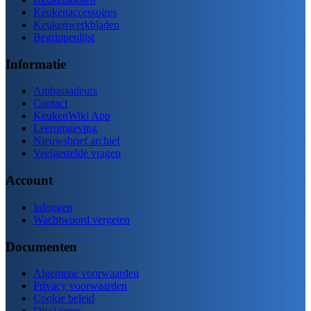
Keukenaccessoires
Keukenwerkbladen
Begrippenlijst
Informatie
Ambassadeurs
Contact
KeukenWiki App
Leeromgeving
Nieuwsbrief archief
Veelgestelde vragen
Account
Inloggen
Wachtwoord vergeten
Documenten
Algemene voorwaarden
Privacy voorwaarden
Cookie beleid
Disclaimer