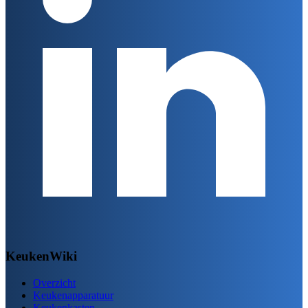
KeukenWiki
Overzicht
Keukenapparatuur
Keukenkasten