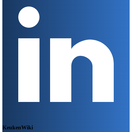
KeukenWiki