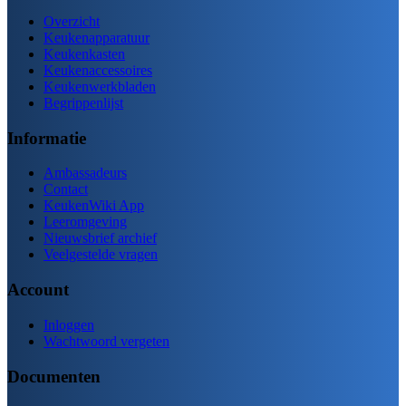
Overzicht
Keukenapparatuur
Keukenkasten
Keukenaccessoires
Keukenwerkbladen
Begrippenlijst
Informatie
Ambassadeurs
Contact
KeukenWiki App
Leeromgeving
Nieuwsbrief archief
Veelgestelde vragen
Account
Inloggen
Wachtwoord vergeten
Documenten