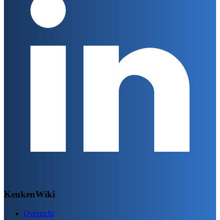
KeukenWiki
Overzicht