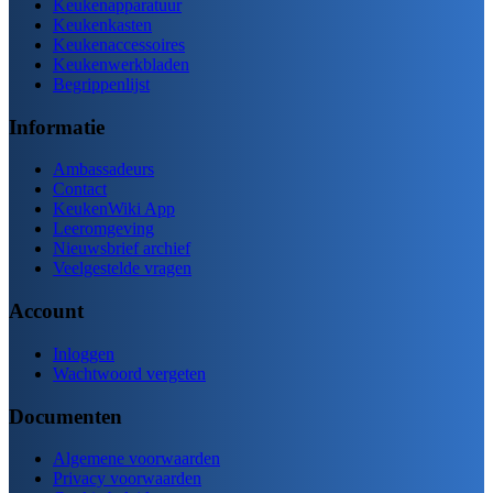
Keukenapparatuur
Keukenkasten
Keukenaccessoires
Keukenwerkbladen
Begrippenlijst
Informatie
Ambassadeurs
Contact
KeukenWiki App
Leeromgeving
Nieuwsbrief archief
Veelgestelde vragen
Account
Inloggen
Wachtwoord vergeten
Documenten
Algemene voorwaarden
Privacy voorwaarden