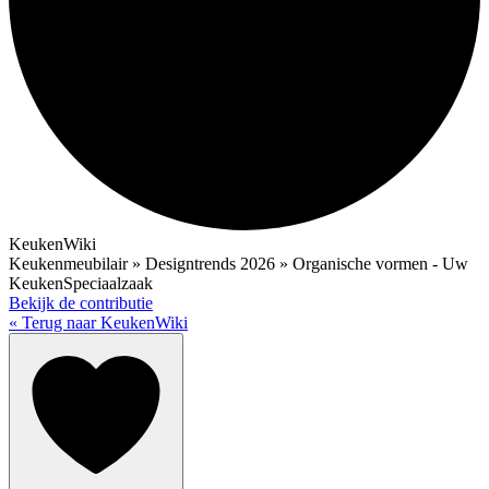
KeukenWiki
Keukenmeubilair » Designtrends 2026 » Organische vormen - Uw
KeukenSpeciaalzaak
Bekijk de contributie
« Terug naar KeukenWiki