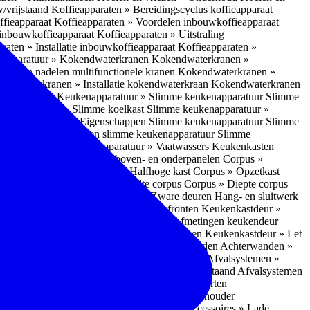
w/vrijstaand
Koffieapparaten » Bereidingscyclus koffieapparaat
ffieapparaat
Koffieapparaten » Voordelen inbouwkoffieapparaat
 inbouwkoffieapparaat
Koffieapparaten » Uitstraling
raten » Installatie inbouwkoffieapparaat
Koffieapparaten »
apparatuur » Kokendwaterkranen
Kokendwaterkranen »
or- en nadelen multifunctionele kranen
Kokendwaterkranen »
endwaterkranen » Installatie kokendwaterkraan
Kokendwaterkranen
tuur » Ovens
Keukenapparatuur » Slimme keukenapparatuur
Slimme
kenapparatuur » Slimme koelkast
Slimme keukenapparatuur »
ukenapparatuur » Eigenschappen Slimme keukenapparatuur
Slimme
napparatuur » Nadelen slimme keukenapparatuur
Slimme
ukenapparatuur
Keukenapparatuur » Vaatwassers
Keukenkasten
n
Corpus » Buitenkant zij-, boven- en onderpanelen
Corpus »
Corpus » Hoge kast
Corpus » Halfhoge kast
Corpus » Opzetkast
» Hoogte corpus
Corpus » Breedte corpus
Corpus » Diepte corpus
rk » Nadelen
Hang- en sluitwerk » Zware deuren
Hang- en sluitwerk
eukenkastdeur » Soorten deur- en ladefronten
Keukenkastdeur »
ur » Glijbevestiging
Keukenkastdeur » Afmetingen keukendeur
eur » Maatwerk
Keukenkastdeur » Deurgrepen
Keukenkastdeur » Let
terwanden
Achterwanden » Nadelen achterwanden
Achterwanden »
itstraling
Keukenaccessoires » Afvalsystemen
Afvalsystemen »
 » Inbouw in de spoelunit
Afvalsystemen » Vrijstaand
Afvalsystemen
s » Inbouwaccessoires
Inbouwaccessoires » Soorten
ade indelingen
Inbouwaccessoires » Handdoekhouder
nbouwaccessoires » Fire Safety Kit
Inbouwaccessoires » Lade