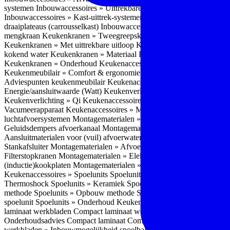
systemen
Inbouwaccessoires » Uittrekbare ladesystemen
Inbouwacces
Inbouwaccessoires » Kast-uittrek-systemen
Inbouwaccessoires » Hoe
draaiplateaus (carrousselkast)
Inbouwaccessoires » Onderhoud
Keuke
mengkraan
Keukenkranen » Tweegreepskraan
Keukenkranen » Touc
Keukenkranen » Met uittrekbare uitloop
Keukenkranen » Gefilterd w
kokend water
Keukenkranen » Materiaal
Keukenkranen » Pvd Techn
Keukenkranen » Onderhoud
Keukenaccessoires » Keukenmeubilair
Keukenmeubilair » Comfort & ergonomie
Keukenmeubilair » Design
Adviespunten keukenmeubilair
Keukenaccessoires » Keukenverlicht
Energie/aansluitwaarde (Watt)
Keukenverlichting » Leddriver
Keuken
Keukenverlichting » Qi
Keukenaccessoires » Losse keukenapparate
Vacumeerapparaat
Keukenaccessoires » Montagematerialen
Montagem
luchtafvoersystemen
Montagematerialen » Flexibele (ronde) afvoers
Geluidsdempers afvoerkanaal
Montagematerialen » Aansluitmaterial
Aansluitmaterialen voor (vuil) afvoerwater sifons
Montagematerialen 
Stankafsluiter
Montagematerialen » Afvoerpluggen t.b.v. spoelunits
M
Filterstopkranen
Montagematerialen » Elektra aansluitmateriaal
Monta
(inductie)kookplaten
Montagematerialen » Combiregelaar
Montagemat
Keukenaccessoires » Spoelunits
Spoelunits » Types/soorten
Spoelunit
Thermoshock
Spoelunits » Keramiek
Spoelunits » Tegelbakken
Spoel
methode
Spoelunits » Opbouw methode
Spoelunits » Onderbouw m
spoelunit
Spoelunits » Onderhoud
Keukenwerkbladen
Keukenwerkbl
laminaat werkbladen
Compact laminaat werkbladen » Nadelen Compa
Onderhoudsadvies Compact laminaat
Compact laminaat werkbladen »
werkbladen » Inbouwmogelijkheid spoelbak Compact laminaat werk