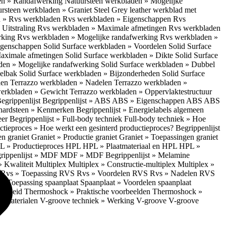
en » Randafwerking
Natuursteen werkbladen » Mogelijke
rsteen werkbladen » Graniet Steel Grey leather werkblad met
 » Rvs werkbladen
Rvs werkbladen » Eigenschappen
Rvs
Uitstraling
Rvs werkbladen » Maximale afmetingen
Rvs werkbladen
rking
Rvs werkbladen » Mogelijke randafwerking
Rvs werkbladen »
Eigenschappen
Solid Surface werkbladen » Voordelen
Solid Surface
Maximale afmetingen
Solid Surface werkbladen » Dikte
Solid Surface
aden » Mogelijke randafwerking
Solid Surface werkbladen » Dubbel
oelbak
Solid Surface werkbladen » Bijzonderheden
Solid Surface
len
Terrazzo werkbladen » Nadelen
Terrazzo werkbladen »
werkbladen » Gewicht
Terrazzo werkbladen » Oppervlaktestructuur
egrippenlijst
Begrippenlijst » ABS
ABS » Eigenschappen ABS
ABS
hardsteen » Kenmerken
Begrippenlijst » Energielabels algemeen
eer
Begrippenlijst » Full-body techniek
Full-body techniek » Hoe
ctieproces » Hoe werkt een gesinterd productieproces?
Begrippenlijst
en graniet
Graniet » Productie graniet
Graniet » Toepassingen graniet
L » Productieproces HPL
HPL » Plaatmateriaal en HPL
HPL »
rippenlijst » MDF
MDF » MDF
Begrippenlijst » Melamine
» Kwaliteit Multiplex
Multiplex » Constructie-multiplex
Multiplex »
S
Rvs » Toepassing RVS
Rvs » Voordelen RVS
Rvs » Nadelen RVS
 » Toepassing spaanplaat
Spaanplaat » Voordelen spaanplaat
ligheid
Thermoshock » Praktische voorbeelden
Thermoshock »
e materialen
V-groove techniek » Werking V-groove
V-groove