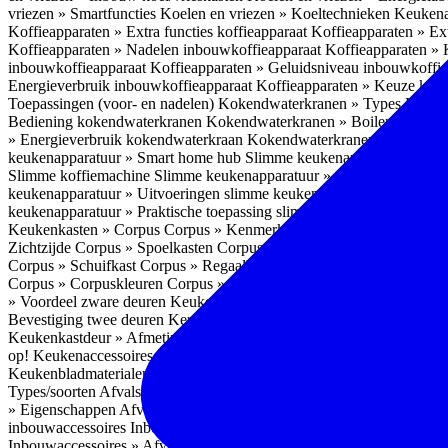
vriezen » Smartfuncties
Koelen en vriezen » Koeltechnieken
Keukena
Koffieapparaten » Extra functies koffieapparaat
Koffieapparaten » Ext
Koffieapparaten » Nadelen inbouwkoffieapparaat
Koffieapparaten »
inbouwkoffieapparaat
Koffieapparaten » Geluidsniveau inbouwkoffi
Energieverbruik inbouwkoffieapparaat
Koffieapparaten » Keuze koff
Toepassingen (voor- en nadelen)
Kokendwaterkranen » Types
Kokend
Bediening kokendwaterkranen
Kokendwaterkranen » Boilers koken
» Energieverbruik kokendwaterkraan
Kokendwaterkranen » Onderho
keukenapparatuur » Smart home hub
Slimme keukenapparatuur » Sl
Slimme koffiemachine
Slimme keukenapparatuur » Slimme stekker
S
keukenapparatuur » Uitvoeringen slimme keukenapparatuur
Slimme k
keukenapparatuur » Praktische toepassing slimme keukenapparatuur
Keukenkasten » Corpus
Corpus » Kenmerken
Corpus » Materiaal C
Zichtzijde
Corpus » Spoelkasten
Corpus » Soorten keukenkasten
Cor
Corpus » Schuifkast
Corpus » Regaalkast
Corpus » Afwijkend corpu
Corpus » Corpuskleuren
Corpus » Corpus in kleur
Corpus » Voordeel
» Voordeel zware deuren
Keukenkasten » Kastindeling
Keukenkaste
Bevestiging twee deuren
Keukenkastdeur » Vaatwasserdeur
Keukenka
Keukenkastdeur » Afmetingen
Keukenkastdeur » Hoogte front
Keuke
op!
Keukenaccessoires
Keukenaccessoires » Achterwanden
Achterwa
Keukenbladmaterialen als achterwand
Achterwanden » Hittebestendi
Types/soorten
Afvalsystemen » Installatie
Afvalsystemen » Inbouw i
» Eigenschappen
Afvalsystemen » Inhoud
Afvalsystemen » Energie
A
inbouwaccessoires
Inbouwaccessoires » Bestek- en ladeindelingen vo
Inbouwaccessoires » Afvalsystemen
Inbouwaccessoires » Inbouw korv