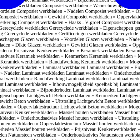
omposiet werkbladen
Composiet werkbladen » Waarschuwing Monteurs:
oordelen
Composiet werkbladen » Nadelen
Composiet werkbladen » O
omposiet werkbladen » Gewicht
Composiet werkbladen » Oppervlakt
erkering
Composiet werkbladen » Haaks - V-groef
Composiet werkbla
Gerecyclede werkbladen
Gerecyclede werkbladen » Eigenschappen ge
ing
Gerecyclede werkbladen » Certificeringen werkbladen
Gerecyclede 
enschappen
Glazen werkbladen » Voordelen
Glazen werkbladen » Nad
laden » Dikte
Glazen werkbladen » Gewicht
Glazen werkbladen » Opp
aden » Prijsniveau
Keukenwerkbladen » Keramiek werkbladen
Kerami
sadvies
Keramiek werkbladen » Kenmerken
Keramiek werkbladen » 
r
Keramiek werkbladen » Randafwerking
Keramiek werkbladen » Moge
Keukenwerkbladen » Laminaat werkbladen
Laminaat werkbladen » E
 » Nadelen Laminaat werkbladen
Laminaat werkbladen » Onderhoudsa
at werkbladen » Randafwerking Laminaat werkbladen
Laminaat wer
ant
Laminaat werkbladen » Inbouwmogelijkheid spoelbak bij Laminaat
inaat werkbladen » Bijzonderheden Laminaat werkbladen
Laminaat w
Eigenschappen
Lichtgewicht Beton werkbladen » Kenmerken
Lichtgewi
ewicht Beton werkbladen » Uitstraling
Lichtgewicht Beton werkblade
bladen » Oppervlaktestructuur
Lichtgewicht Beton werkbladen » Moge
jsniveau
Keukenwerkbladen » Massief houten werkbladen
Massief hou
rkbladen » Onderhoudsadvies
Massief houten werkbladen » Uitstraling
outen werkbladen » Oppervlaktestructuur
Massief houten werkbladen 
erheden
Massief houten werkbladen » Prijsniveau
Keukenwerkbladen »
elen
Natuursteen werkbladen » Onderhoudsadvies
Natuursteen werkbla