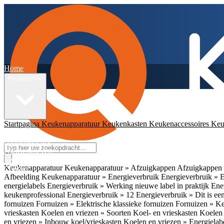
Home
KeukenWiki
Startpagina
Keukenapparatuur
Keukenkasten
Keukenaccessoires
Keu
App
Ambassadeurs
Nieuwsbrieven
Veelgestelde vragen
Keukenapparatuur
Keukenapparatuur » Afzuigkappen
Afzuigkappen 
Contact
Afbeelding
Keukenapparatuur » Energieverbruik
Energieverbruik » 
energielabels
Energieverbruik » Werking nieuwe label in praktijk
Ener
keukenprofessional
Energieverbruik » 12
Energieverbruik » Dit is een
fornuizen
Fornuizen » Elektrische klassieke fornuizen
Fornuizen » K
vrieskasten
Koelen en vriezen » Soorten Koel- en vrieskasten
Koelen 
en vriezen » Inbouw koel/vrieskasten
Koelen en vriezen » Energielab