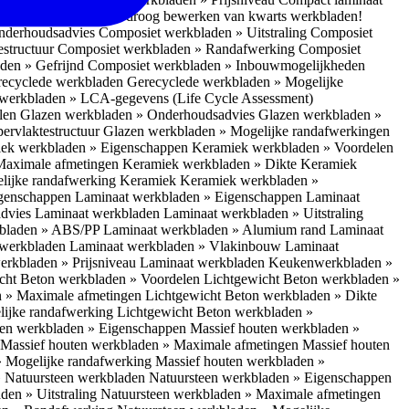
 bescherm je bij het droog bewerken van kwarts werkbladen!
nderhoudsadvies
Composiet werkbladen » Uitstraling
Composiet
estructuur
Composiet werkbladen » Randafwerking
Composiet
den » Gefrijnd
Composiet werkbladen » Inbouwmogelijkheden
recyclede werkbladen
Gerecyclede werkbladen » Mogelijke
werkbladen » LCA-gegevens (Life Cycle Assessment)
elen
Glazen werkbladen » Onderhoudsadvies
Glazen werkbladen »
ervlaktestructuur
Glazen werkbladen » Mogelijke randafwerkingen
ek werkbladen » Eigenschappen
Keramiek werkbladen » Voordelen
Maximale afmetingen
Keramiek werkbladen » Dikte
Keramiek
lijke randafwerking Keramiek
Keramiek werkbladen »
igenschappen
Laminaat werkbladen » Eigenschappen
Laminaat
dvies Laminaat werkbladen
Laminaat werkbladen » Uitstraling
kbladen » ABS/PP
Laminaat werkbladen » Alumium rand
Laminaat
 werkbladen
Laminaat werkbladen » Vlakinbouw
Laminaat
erkbladen » Prijsniveau Laminaat werkbladen
Keukenwerkbladen »
cht Beton werkbladen » Voordelen
Lichtgewicht Beton werkbladen »
n » Maximale afmetingen
Lichtgewicht Beton werkbladen » Dikte
lijke randafwerking
Lichtgewicht Beton werkbladen »
ten werkbladen » Eigenschappen
Massief houten werkbladen »
Massief houten werkbladen » Maximale afmetingen
Massief houten
» Mogelijke randafwerking
Massief houten werkbladen »
 Natuursteen werkbladen
Natuursteen werkbladen » Eigenschappen
den » Uitstraling
Natuursteen werkbladen » Maximale afmetingen