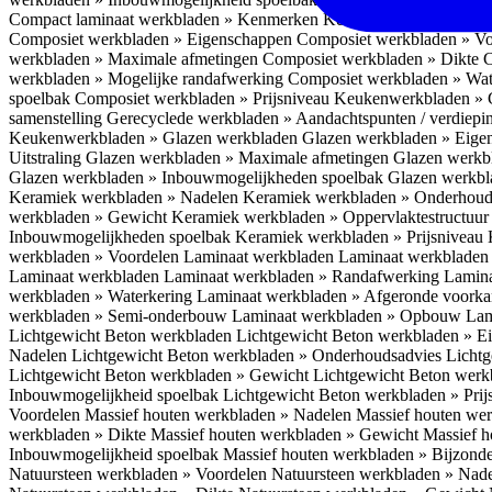
Compact laminaat werkbladen » Kenmerken
Keukenwerkbladen » C
Composiet werkbladen » Eigenschappen
Composiet werkbladen » V
werkbladen » Maximale afmetingen
Composiet werkbladen » Dikte
C
werkbladen » Mogelijke randafwerking
Composiet werkbladen » Wat
spoelbak
Composiet werkbladen » Prijsniveau
Keukenwerkbladen » 
samenstelling
Gerecyclede werkbladen » Aandachtspunten / verdiep
Keukenwerkbladen » Glazen werkbladen
Glazen werkbladen » Eig
Uitstraling
Glazen werkbladen » Maximale afmetingen
Glazen werkb
Glazen werkbladen » Inbouwmogelijkheden spoelbak
Glazen werkbl
Keramiek werkbladen » Nadelen
Keramiek werkbladen » Onderhoud
werkbladen » Gewicht
Keramiek werkbladen » Oppervlaktestructuu
Inbouwmogelijkheden spoelbak
Keramiek werkbladen » Prijsniveau
werkbladen » Voordelen Laminaat werkbladen
Laminaat werkbladen
Laminaat werkbladen
Laminaat werkbladen » Randafwerking
Lamina
werkbladen » Waterkering
Laminaat werkbladen » Afgeronde voork
werkbladen » Semi-onderbouw
Laminaat werkbladen » Opbouw
Lam
Lichtgewicht Beton werkbladen
Lichtgewicht Beton werkbladen » 
Nadelen
Lichtgewicht Beton werkbladen » Onderhoudsadvies
Lichtg
Lichtgewicht Beton werkbladen » Gewicht
Lichtgewicht Beton werk
Inbouwmogelijkheid spoelbak
Lichtgewicht Beton werkbladen » Pri
Voordelen
Massief houten werkbladen » Nadelen
Massief houten we
werkbladen » Dikte
Massief houten werkbladen » Gewicht
Massief h
Inbouwmogelijkheid spoelbak
Massief houten werkbladen » Bijzond
Natuursteen werkbladen » Voordelen
Natuursteen werkbladen » Nad