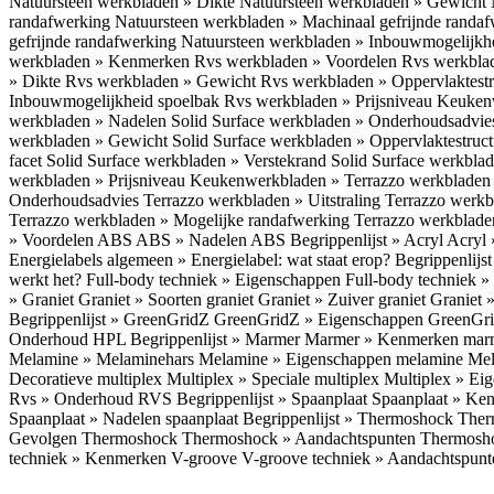
Natuursteen werkbladen » Dikte
Natuursteen werkbladen » Gewicht
randafwerking
Natuursteen werkbladen » Machinaal gefrijnde randa
gefrijnde randafwerking
Natuursteen werkbladen » Inbouwmogelijkh
werkbladen » Kenmerken
Rvs werkbladen » Voordelen
Rvs werkbla
» Dikte
Rvs werkbladen » Gewicht
Rvs werkbladen » Oppervlaktest
Inbouwmogelijkheid spoelbak
Rvs werkbladen » Prijsniveau
Keukenw
werkbladen » Nadelen
Solid Surface werkbladen » Onderhoudsadvi
werkbladen » Gewicht
Solid Surface werkbladen » Oppervlaktestruc
facet
Solid Surface werkbladen » Verstekrand
Solid Surface werkbla
werkbladen » Prijsniveau
Keukenwerkbladen » Terrazzo werkblade
Onderhoudsadvies
Terrazzo werkbladen » Uitstraling
Terrazzo werk
Terrazzo werkbladen » Mogelijke randafwerking
Terrazzo werkblade
» Voordelen ABS
ABS » Nadelen ABS
Begrippenlijst » Acryl
Acryl 
Energielabels algemeen » Energielabel: wat staat erop?
Begrippenlijs
werkt het?
Full-body techniek » Eigenschappen
Full-body techniek »
» Graniet
Graniet » Soorten graniet
Graniet » Zuiver graniet
Graniet 
Begrippenlijst » GreenGridZ
GreenGridZ » Eigenschappen GreenGr
Onderhoud HPL
Begrippenlijst » Marmer
Marmer » Kenmerken ma
Melamine » Melaminehars
Melamine » Eigenschappen melamine
Mel
Decoratieve multiplex
Multiplex » Speciale multiplex
Multiplex » Ei
Rvs » Onderhoud RVS
Begrippenlijst » Spaanplaat
Spaanplaat » Ke
Spaanplaat » Nadelen spaanplaat
Begrippenlijst » Thermoshock
Ther
Gevolgen Thermoshock
Thermoshock » Aandachtspunten Thermos
techniek » Kenmerken V-groove
V-groove techniek » Aandachtspun
Inloggen