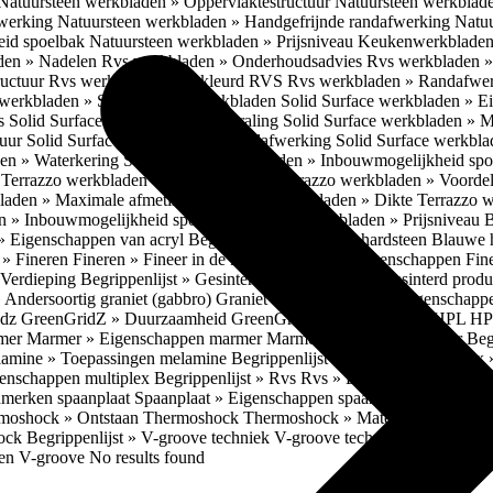
Natuursteen werkbladen » Oppervlaktestructuur
Natuursteen werkblad
fwerking
Natuursteen werkbladen » Handgefrijnde randafwerking
Natuu
eid spoelbak
Natuursteen werkbladen » Prijsniveau
Keukenwerkbladen
den » Nadelen
Rvs werkbladen » Onderhoudsadvies
Rvs werkbladen » 
ructuur
Rvs werkbladen » Gekleurd RVS
Rvs werkbladen » Randafwe
erkbladen » Solid Surface werkbladen
Solid Surface werkbladen » 
es
Solid Surface werkbladen » Uitstraling
Solid Surface werkbladen » 
tuur
Solid Surface werkbladen » Randafwerking
Solid Surface werkbl
den » Waterkering
Solid Surface werkbladen » Inbouwmogelijkheid sp
n
Terrazzo werkbladen » Eigenschappen
Terrazzo werkbladen » Voorde
bladen » Maximale afmetingen
Terrazzo werkbladen » Dikte
Terrazzo 
n » Inbouwmogelijkheid spoelbak
Terrazzo werkbladen » Prijsniveau
B
» Eigenschappen van acryl
Begrippenlijst » Blauwe hardsteen
Blauwe 
t » Fineren
Fineren » Fineer in de keuken
Fineren » Eigenschappen Fin
 Verdieping
Begrippenlijst » Gesinterd productieproces
Gesinterd produ
» Andersoortig graniet (gabbro)
Graniet » Gneis
Graniet » Eigenschapp
idz
GreenGridZ » Duurzaamheid GreenGridz
Begrippenlijst » HPL
HP
rmer
Marmer » Eigenschappen marmer
Marmer » Productie marmer
Beg
amine » Toepassingen melamine
Begrippenlijst » Multiplex
Multiplex 
genschappen multiplex
Begrippenlijst » Rvs
Rvs » Eigenschappen RV
nmerken spaanplaat
Spaanplaat » Eigenschappen spaanplaat
Spaanplaat
moshock » Ontstaan Thermoshock
Thermoshock » Materialen & gevoe
hock
Begrippenlijst » V-groove techniek
V-groove techniek » Toepasbar
ten V-groove
No results found