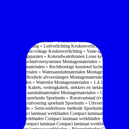
soires » Kast systemen
Inbouwaccessoires » Kast-inbouw-systemen
In
kkast systemen
Inbouwaccessoires » Hoekkast uittreksystemen
Inbouwa
naccessoires » Keukenkranen
Keukenkranen » Types/soorten
Keukenk
h kraan
Keukenkranen » Infrarood kraan
Keukenkranen » Extra functi
ater
Keukenkranen » Gekoeld water
Keukenkranen » Koolzuur toevo
iek (pvd)
Keukenkranen » Vorm Keukenkraan
Keukenkranen » Mont
Keukenmeubilair » Wat is keukenmeubilair?
Keukenmeubilair » Versch
trends 2026
Keukenmeubilair » Praktische aandachtspunten
Keukenmeu
ing
Keukenverlichting » Ledverlichting
Keukenverlichting » Installatie
verlichting » Vast-voltage
Keukenverlichting » Vaste-spanning
Keuken
n
Losse keukenapparaten » Kokendwaterkranen
Losse keukenapparaten 
aterialen » Luchtafvoersystemen
Montagematerialen » Verschillende
langen
Montagematerialen » Rechthoekige kunststof luchtafvoersystem
en
Montagematerialen » Wateraansluitmaterialen
Montagematerialen » Aa
» 1.2.1 Ronde flexibele afvoerslangen
Montagematerialen » Dempingsy
ontagematerialen » Waterslot
Montagematerialen » 1.4.1 Plasmafilter
M
gematerialen » Kabels, verlengkabels, stekkers en stekkerblokken
Mont
erialen » Gas aansluitmaterialen
Montagematerialen » Gasaansluitmat
s » Materialen spoelunits
Spoelunits » Roestvaststaal (rvs)
Spoelunits »
units » Design/uitvoering spoelunit
Spoelunits » Uitvoering
Spoelunits
ethode
Spoelunits » Semi-onderbouw methode
Spoelunits » Tussenbo
aden » Compact laminaat werkbladen
Compact laminaat werkbladen 
ct laminaat werkbladen
Compact laminaat werkbladen » Nanotech ma
 Uitstraling Compact laminaat
Compact laminaat werkbladen » Mogel
bladen
Compact laminaat werkbladen » Bijzonderheden Compact lami