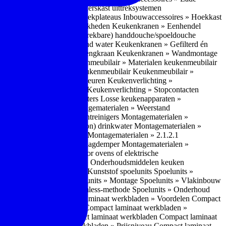
bouwaccessoires » Apothekerskast uittreksystemen
ccessoires » Hoekkast uittrekplateaus
Inbouwaccessoires » Hoekkast
ranen » Bedieningsmogelijkheden
Keukenkranen » Eenhendel
es
Keukenkranen » Met (uitrekbare) handdouche/spoeldouche
egen
Keukenkranen » Kokend water
Keukenkranen » Gefilterd én
age
Keukenkranen » Bladmengkraan
Keukenkranen » Wandmontage
illende meubeltypen
Keukenmeubilair » Materialen keukenmeubilair
bilair » Duurzaamheid keukenmeubilair
Keukenmeubilair »
Keukenverlichting » Lichtkleuren
Keukenverlichting »
verlichting » Dimbaarheid
Keukenverlichting » Stopcontacten
» Plintverwarming/plintheaters
Losse keukenapparaten »
 Luchtafvoersystemen
Montagematerialen » Weerstand
en
Montagematerialen » Luchtreinigers
Montagematerialen »
nsluitmateriaal voor (schoon) drinkwater
Montagematerialen »
steem van lades en deuren
Montagematerialen » 2.1.2.1
ontagematerialen » Waterslagdemper
Montagematerialen »
agematerialen » Kabels voor ovens of elektrische
erialen
Montagematerialen » Onderhoudsmiddelen keuken
 2.2 Kunststof
Spoelunits » Kunststof spoelunits
Spoelunits »
 » Montage spoelunit
Spoelunits » Montage
Spoelunits » Vlakinbouw
uw methode
Spoelunits » Rimless-methode
Spoelunits » Onderhoud
» Eigenschappen
Compact laminaat werkbladen » Voordelen Compact
ssief laminaat werkbladen
Compact laminaat werkbladen »
ijke randafwerking Compact laminaat werkbladen
Compact laminaat
naat
Compact laminaat werkbladen » Prijsniveau Compact laminaat