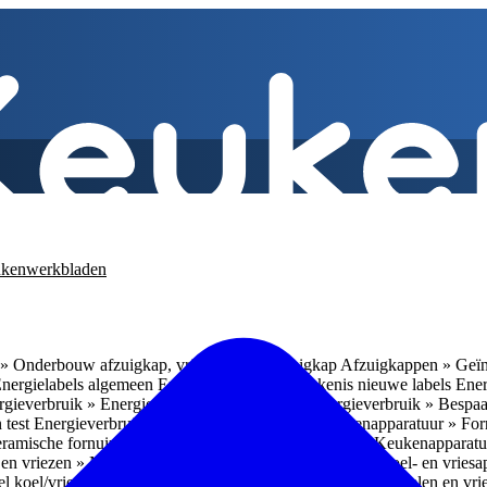
kenwerkbladen
» Onderbouw afzuigkap, vrijhangende afzuigkap
Afzuigkappen » Geïn
Energielabels algemeen
Energieverbruik » Betekenis nieuwe labels
Ener
gieverbruik » Energieverbruik in de praktijk
Energieverbruik » Bespaa
 test
Energieverbruik » 1
Energieverbruik » 5
Keukenapparatuur » Fo
eramische fornuizen
Keukenapparatuur » Inbouwlades
Keukenapparatu
en vriezen » Nismaten
Koelen en vriezen » Vrijstaande koel- en vries
el koel/vrieskasten
Koelen en vriezen » LED-verlichting
Koelen en vri