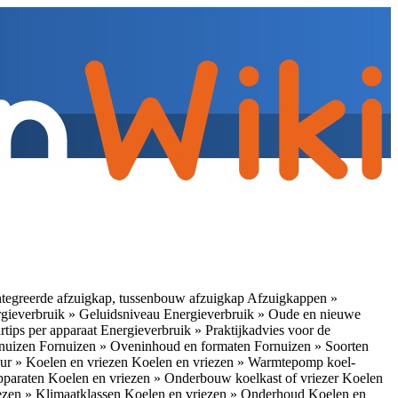
tegreerde afzuigkap, tussenbouw afzuigkap
Afzuigkappen »
gieverbruik » Geluidsniveau
Energieverbruik » Oude en nieuwe
rtips per apparaat
Energieverbruik » Praktijkadvies voor de
rnuizen
Fornuizen » Oveninhoud en formaten
Fornuizen » Soorten
ur » Koelen en vriezen
Koelen en vriezen » Warmtepomp koel-
apparaten
Koelen en vriezen » Onderbouw koelkast of vriezer
Koelen
ezen » Klimaatklassen
Koelen en vriezen » Onderhoud
Koelen en