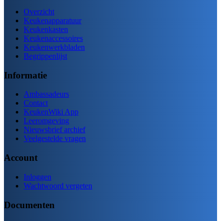
Overzicht
Keukenapparatuur
Keukenkasten
Keukenaccessoires
Keukenwerkbladen
Begrippenlijst
Informatie
Ambassadeurs
Contact
KeukenWiki App
Leeromgeving
Nieuwsbrief archief
Veelgestelde vragen
Account
Inloggen
Wachtwoord vergeten
Documenten