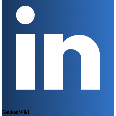
KeukenWiki