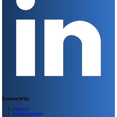
KeukenWiki
Overzicht
Keukenapparatuur