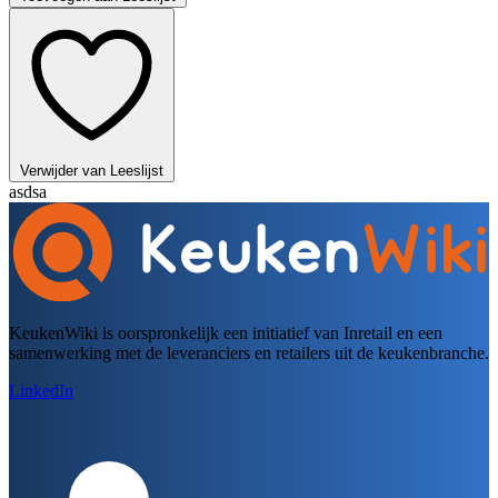
Verwijder van Leeslijst
asdsa
KeukenWiki is oorspronkelijk een initiatief van Inretail en een
samenwerking met de leveranciers en retailers uit de keukenbranche.
LinkedIn