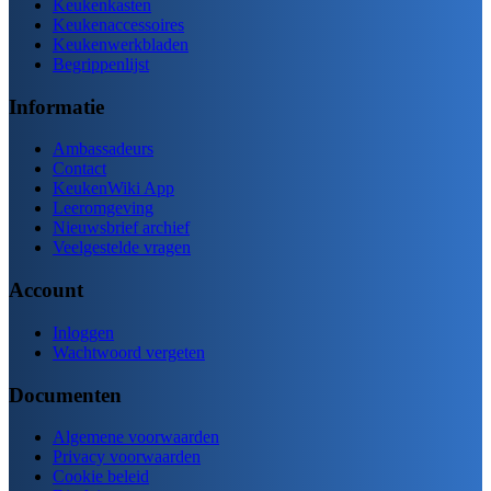
Keukenkasten
Keukenaccessoires
Keukenwerkbladen
Begrippenlijst
Informatie
Ambassadeurs
Contact
KeukenWiki App
Leeromgeving
Nieuwsbrief archief
Veelgestelde vragen
Account
Inloggen
Wachtwoord vergeten
Documenten
Algemene voorwaarden
Privacy voorwaarden
Cookie beleid