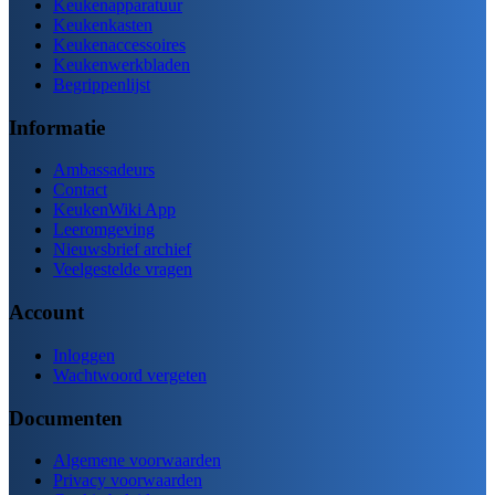
Keukenapparatuur
Keukenkasten
Keukenaccessoires
Keukenwerkbladen
Begrippenlijst
Informatie
Ambassadeurs
Contact
KeukenWiki App
Leeromgeving
Nieuwsbrief archief
Veelgestelde vragen
Account
Inloggen
Wachtwoord vergeten
Documenten
Algemene voorwaarden
Privacy voorwaarden