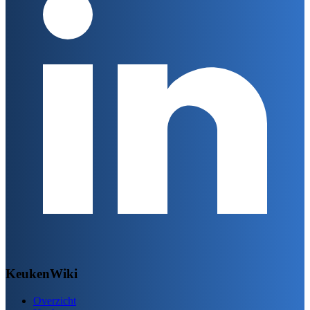
KeukenWiki
Overzicht