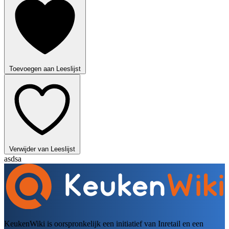
Toevoegen aan Leeslijst
Verwijder van Leeslijst
asdsa
KeukenWiki is oorspronkelijk een initiatief van Inretail en een