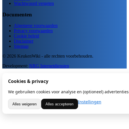
Wachtwoord vergeten
Documenten
Algemene voorwaarden
Privacy voorwaarden
Cookie beleid
Disclaimer
Sitemap
© 2026 KeukenWiki - alle rechten voorbehouden.
Development:
NRG Internetdiensten
Cookies & privacy
We gebruiken cookies voor analyse en (optioneel) advertenties.
Instellingen
Alles weigeren
Alles accepteren