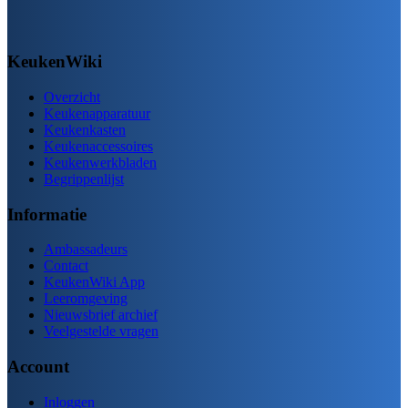
KeukenWiki
Overzicht
Keukenapparatuur
Keukenkasten
Keukenaccessoires
Keukenwerkbladen
Begrippenlijst
Informatie
Ambassadeurs
Contact
KeukenWiki App
Leeromgeving
Nieuwsbrief archief
Veelgestelde vragen
Account
Inloggen