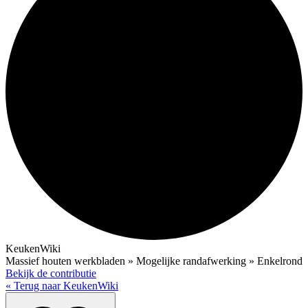
KeukenWiki
Massief houten werkbladen » Mogelijke randafwerking » Enkelrond
Bekijk de contributie
« Terug naar KeukenWiki