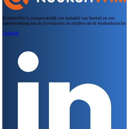
KeukenWiki is oorspronkelijk een initiatief van Inretail en een
samenwerking met de leveranciers en retailers uit de keukenbranche.
LinkedIn