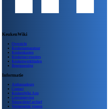
KeukenWiki
Overzicht
Keukenapparatuur
Keukenkasten
Keukenaccessoires
Keukenwerkbladen
Begrippenlijst
Informatie
Ambassadeurs
Contact
KeukenWiki App
Leeromgeving
Nieuwsbrief archief
Veelgestelde vragen