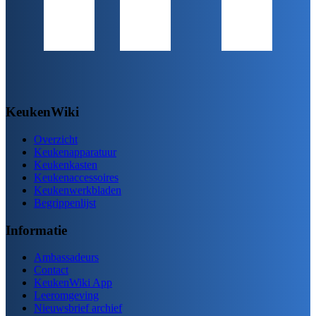
KeukenWiki
Overzicht
Keukenapparatuur
Keukenkasten
Keukenaccessoires
Keukenwerkbladen
Begrippenlijst
Informatie
Ambassadeurs
Contact
KeukenWiki App
Leeromgeving
Nieuwsbrief archief