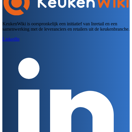
KeukenWiki is oorspronkelijk een initiatief van Inretail en een
samenwerking met de leveranciers en retailers uit de keukenbranche.
LinkedIn