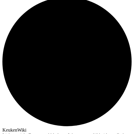
KeukenWiki