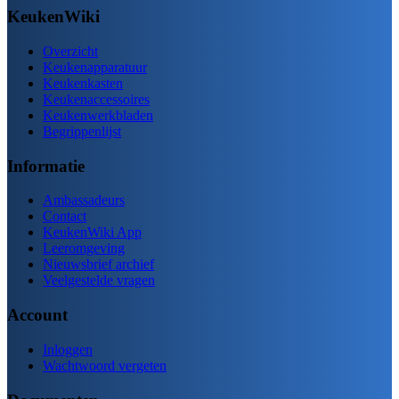
KeukenWiki
Overzicht
Keukenapparatuur
Keukenkasten
Keukenaccessoires
Keukenwerkbladen
Begrippenlijst
Informatie
Ambassadeurs
Contact
KeukenWiki App
Leeromgeving
Nieuwsbrief archief
Veelgestelde vragen
Account
Inloggen
Wachtwoord vergeten