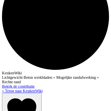
KeukenWiki
Lichtgewicht Beton werkbladen » Mogelijke randafwerking »
Rechte rand
Bekijk de contributie
« Terug naar KeukenWiki