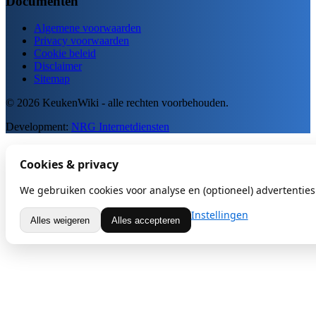
Documenten
Algemene voorwaarden
Privacy voorwaarden
Cookie beleid
Disclaimer
Sitemap
© 2026 KeukenWiki - alle rechten voorbehouden.
Development:
NRG Internetdiensten
Cookies & privacy
We gebruiken cookies voor analyse en (optioneel) advertenties.
Instellingen
Alles weigeren
Alles accepteren