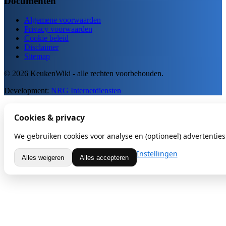
Documenten
Algemene voorwaarden
Privacy voorwaarden
Cookie beleid
Disclaimer
Sitemap
© 2026 KeukenWiki - alle rechten voorbehouden.
Development:
NRG Internetdiensten
Cookies & privacy
We gebruiken cookies voor analyse en (optioneel) advertenties.
Instellingen
Alles weigeren
Alles accepteren