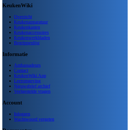
KeukenWiki
Overzicht
Keukenapparatuur
Keukenkasten
Keukenaccessoires
Keukenwerkbladen
Begrippenlijst
Informatie
Ambassadeurs
Contact
KeukenWiki App
Leeromgeving
Nieuwsbrief archief
Veelgestelde vragen
Account
Inloggen
Wachtwoord vergeten