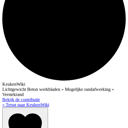
KeukenWiki
Lichtgewicht Beton werkbladen » Mogelijke randafwerking »
Verstekrand
Bekijk de contributie
« Terug naar KeukenWiki