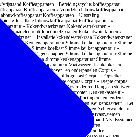
w/vrijstaand
Koffieapparaten » Bereidingscyclus koffieapparaat
ffieapparaat
Koffieapparaten » Voordelen inbouwkoffieapparaat
 inbouwkoffieapparaat
Koffieapparaten » Uitstraling
raten » Installatie inbouwkoffieapparaat
Koffieapparaten »
apparatuur » Kokendwaterkranen
Kokendwaterkranen »
or- en nadelen multifunctionele kranen
Kokendwaterkranen »
endwaterkranen » Installatie kokendwaterkraan
Kokendwaterkranen
tuur » Ovens
Keukenapparatuur » Slimme keukenapparatuur
Slimme
kenapparatuur » Slimme koelkast
Slimme keukenapparatuur »
ukenapparatuur » Eigenschappen Slimme keukenapparatuur
Slimme
napparatuur » Nadelen slimme keukenapparatuur
Slimme
ukenapparatuur
Keukenapparatuur » Vaatwassers
Keukenkasten
n
Corpus » Buitenkant zij-, boven- en onderpanelen
Corpus »
Corpus » Hoge kast
Corpus » Halfhoge kast
Corpus » Opzetkast
» Hoogte corpus
Corpus » Breedte corpus
Corpus » Diepte corpus
rk » Nadelen
Hang- en sluitwerk » Zware deuren
Hang- en sluitwerk
eukenkastdeur » Soorten deur- en ladefronten
Keukenkastdeur »
ur » Glijbevestiging
Keukenkastdeur » Afmetingen keukendeur
eur » Maatwerk
Keukenkastdeur » Deurgrepen
Keukenkastdeur » Let
terwanden
Achterwanden » Nadelen achterwanden
Achterwanden »
itstraling
Keukenaccessoires » Afvalsystemen
Afvalsystemen »
 » Inbouw in de spoelunit
Afvalsystemen » Vrijstaand
Afvalsystemen
s » Inbouwaccessoires
Inbouwaccessoires » Soorten
ade indelingen
Inbouwaccessoires » Handdoekhouder
nbouwaccessoires » Fire Safety Kit
Inbouwaccessoires » Lade