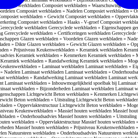
omposiet werkbladen
Composiet werkbladen » Waarschuwing Monteurs:
oordelen
Composiet werkbladen » Nadelen
Composiet werkbladen » O
omposiet werkbladen » Gewicht
Composiet werkbladen » Oppervlakt
erkering
Composiet werkbladen » Haaks - V-groef
Composiet werkbla
Gerecyclede werkbladen
Gerecyclede werkbladen » Eigenschappen ge
ing
Gerecyclede werkbladen » Certificeringen werkbladen
Gerecyclede 
enschappen
Glazen werkbladen » Voordelen
Glazen werkbladen » Nad
laden » Dikte
Glazen werkbladen » Gewicht
Glazen werkbladen » Opp
aden » Prijsniveau
Keukenwerkbladen » Keramiek werkbladen
Kerami
sadvies
Keramiek werkbladen » Kenmerken
Keramiek werkbladen » 
r
Keramiek werkbladen » Randafwerking
Keramiek werkbladen » Moge
Keukenwerkbladen » Laminaat werkbladen
Laminaat werkbladen » E
 » Nadelen Laminaat werkbladen
Laminaat werkbladen » Onderhoudsa
at werkbladen » Randafwerking Laminaat werkbladen
Laminaat wer
ant
Laminaat werkbladen » Inbouwmogelijkheid spoelbak bij Laminaat
inaat werkbladen » Bijzonderheden Laminaat werkbladen
Laminaat w
Eigenschappen
Lichtgewicht Beton werkbladen » Kenmerken
Lichtgewi
ewicht Beton werkbladen » Uitstraling
Lichtgewicht Beton werkblade
bladen » Oppervlaktestructuur
Lichtgewicht Beton werkbladen » Moge
jsniveau
Keukenwerkbladen » Massief houten werkbladen
Massief hou
rkbladen » Onderhoudsadvies
Massief houten werkbladen » Uitstraling
outen werkbladen » Oppervlaktestructuur
Massief houten werkbladen 
erheden
Massief houten werkbladen » Prijsniveau
Keukenwerkbladen »
elen
Natuursteen werkbladen » Onderhoudsadvies
Natuursteen werkbla