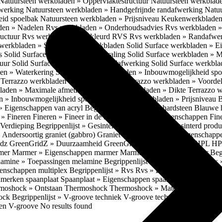
Natuursteen werkbladen » Oppervlaktestructuur
Natuursteen werkblad
fwerking
Natuursteen werkbladen » Handgefrijnde randafwerking
Natuu
eid spoelbak
Natuursteen werkbladen » Prijsniveau
Keukenwerkbladen
den » Nadelen
Rvs werkbladen » Onderhoudsadvies
Rvs werkbladen » 
ructuur
Rvs werkbladen » Gekleurd RVS
Rvs werkbladen » Randafwe
erkbladen » Solid Surface werkbladen
Solid Surface werkbladen » 
es
Solid Surface werkbladen » Uitstraling
Solid Surface werkbladen » 
tuur
Solid Surface werkbladen » Randafwerking
Solid Surface werkbl
den » Waterkering
Solid Surface werkbladen » Inbouwmogelijkheid sp
n
Terrazzo werkbladen » Eigenschappen
Terrazzo werkbladen » Voorde
bladen » Maximale afmetingen
Terrazzo werkbladen » Dikte
Terrazzo 
n » Inbouwmogelijkheid spoelbak
Terrazzo werkbladen » Prijsniveau
B
» Eigenschappen van acryl
Begrippenlijst » Blauwe hardsteen
Blauwe 
t » Fineren
Fineren » Fineer in de keuken
Fineren » Eigenschappen Fin
 Verdieping
Begrippenlijst » Gesinterd productieproces
Gesinterd produ
» Andersoortig graniet (gabbro)
Graniet » Gneis
Graniet » Eigenschapp
idz
GreenGridZ » Duurzaamheid GreenGridz
Begrippenlijst » HPL
HP
rmer
Marmer » Eigenschappen marmer
Marmer » Productie marmer
Beg
amine » Toepassingen melamine
Begrippenlijst » Multiplex
Multiplex 
genschappen multiplex
Begrippenlijst » Rvs
Rvs » Eigenschappen RV
nmerken spaanplaat
Spaanplaat » Eigenschappen spaanplaat
Spaanplaat
moshock » Ontstaan Thermoshock
Thermoshock » Materialen & gevoe
hock
Begrippenlijst » V-groove techniek
V-groove techniek » Toepasbar
ten V-groove
No results found