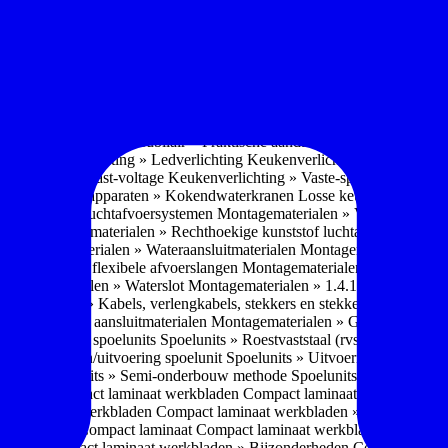
soires » Kast systemen
Inbouwaccessoires » Kast-inbouw-systemen
In
kkast systemen
Inbouwaccessoires » Hoekkast uittreksystemen
Inbouwa
naccessoires » Keukenkranen
Keukenkranen » Types/soorten
Keukenk
h kraan
Keukenkranen » Infrarood kraan
Keukenkranen » Extra functi
ater
Keukenkranen » Gekoeld water
Keukenkranen » Koolzuur toevo
iek (pvd)
Keukenkranen » Vorm Keukenkraan
Keukenkranen » Mont
Keukenmeubilair » Wat is keukenmeubilair?
Keukenmeubilair » Versch
trends 2026
Keukenmeubilair » Praktische aandachtspunten
Keukenmeu
ing
Keukenverlichting » Ledverlichting
Keukenverlichting » Installatie
verlichting » Vast-voltage
Keukenverlichting » Vaste-spanning
Keuken
n
Losse keukenapparaten » Kokendwaterkranen
Losse keukenapparaten 
aterialen » Luchtafvoersystemen
Montagematerialen » Verschillende
langen
Montagematerialen » Rechthoekige kunststof luchtafvoersystem
en
Montagematerialen » Wateraansluitmaterialen
Montagematerialen » Aa
» 1.2.1 Ronde flexibele afvoerslangen
Montagematerialen » Dempingsy
ontagematerialen » Waterslot
Montagematerialen » 1.4.1 Plasmafilter
M
gematerialen » Kabels, verlengkabels, stekkers en stekkerblokken
Mont
erialen » Gas aansluitmaterialen
Montagematerialen » Gasaansluitmat
s » Materialen spoelunits
Spoelunits » Roestvaststaal (rvs)
Spoelunits »
units » Design/uitvoering spoelunit
Spoelunits » Uitvoering
Spoelunits
ethode
Spoelunits » Semi-onderbouw methode
Spoelunits » Tussenbo
aden » Compact laminaat werkbladen
Compact laminaat werkbladen 
ct laminaat werkbladen
Compact laminaat werkbladen » Nanotech ma
 Uitstraling Compact laminaat
Compact laminaat werkbladen » Mogel
bladen
Compact laminaat werkbladen » Bijzonderheden Compact lami