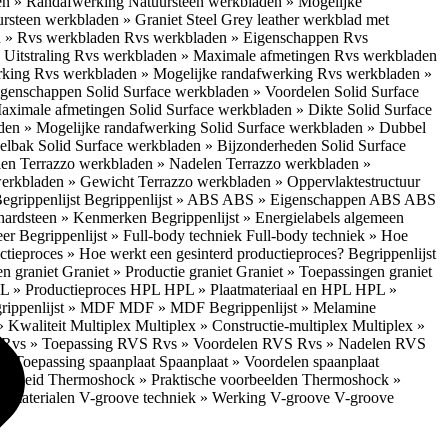
en » Randafwerking
Natuursteen werkbladen » Mogelijke
rsteen werkbladen » Graniet Steel Grey leather werkblad met
 » Rvs werkbladen
Rvs werkbladen » Eigenschappen
Rvs
Uitstraling
Rvs werkbladen » Maximale afmetingen
Rvs werkbladen
rking
Rvs werkbladen » Mogelijke randafwerking
Rvs werkbladen »
Eigenschappen
Solid Surface werkbladen » Voordelen
Solid Surface
Maximale afmetingen
Solid Surface werkbladen » Dikte
Solid Surface
aden » Mogelijke randafwerking
Solid Surface werkbladen » Dubbel
oelbak
Solid Surface werkbladen » Bijzonderheden
Solid Surface
len
Terrazzo werkbladen » Nadelen
Terrazzo werkbladen »
werkbladen » Gewicht
Terrazzo werkbladen » Oppervlaktestructuur
egrippenlijst
Begrippenlijst » ABS
ABS » Eigenschappen ABS
ABS
hardsteen » Kenmerken
Begrippenlijst » Energielabels algemeen
eer
Begrippenlijst » Full-body techniek
Full-body techniek » Hoe
ctieproces » Hoe werkt een gesinterd productieproces?
Begrippenlijst
en graniet
Graniet » Productie graniet
Graniet » Toepassingen graniet
L » Productieproces HPL
HPL » Plaatmateriaal en HPL
HPL »
rippenlijst » MDF
MDF » MDF
Begrippenlijst » Melamine
» Kwaliteit Multiplex
Multiplex » Constructie-multiplex
Multiplex »
S
Rvs » Toepassing RVS
Rvs » Voordelen RVS
Rvs » Nadelen RVS
 » Toepassing spaanplaat
Spaanplaat » Voordelen spaanplaat
ligheid
Thermoshock » Praktische voorbeelden
Thermoshock »
e materialen
V-groove techniek » Werking V-groove
V-groove