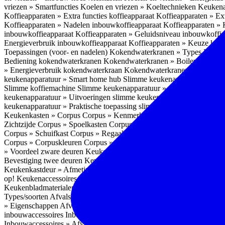
vriezen » Smartfuncties
Koelen en vriezen » Koeltechnieken
Keukena
Koffieapparaten » Extra functies koffieapparaat
Koffieapparaten » Ext
Koffieapparaten » Nadelen inbouwkoffieapparaat
Koffieapparaten »
inbouwkoffieapparaat
Koffieapparaten » Geluidsniveau inbouwkoffi
Energieverbruik inbouwkoffieapparaat
Koffieapparaten » Keuze koff
Toepassingen (voor- en nadelen)
Kokendwaterkranen » Types
Kokend
Bediening kokendwaterkranen
Kokendwaterkranen » Boilers koken
» Energieverbruik kokendwaterkraan
Kokendwaterkranen » Onderho
keukenapparatuur » Smart home hub
Slimme keukenapparatuur » Sl
Slimme koffiemachine
Slimme keukenapparatuur » Slimme stekker
S
keukenapparatuur » Uitvoeringen slimme keukenapparatuur
Slimme k
keukenapparatuur » Praktische toepassing slimme keukenapparatuur
Keukenkasten » Corpus
Corpus » Kenmerken
Corpus » Materiaal C
Zichtzijde
Corpus » Spoelkasten
Corpus » Soorten keukenkasten
Cor
Corpus » Schuifkast
Corpus » Regaalkast
Corpus » Afwijkend corpu
Corpus » Corpuskleuren
Corpus » Corpus in kleur
Corpus » Voordeel
» Voordeel zware deuren
Keukenkasten » Kastindeling
Keukenkaste
Bevestiging twee deuren
Keukenkastdeur » Vaatwasserdeur
Keukenka
Keukenkastdeur » Afmetingen
Keukenkastdeur » Hoogte front
Keuke
op!
Keukenaccessoires
Keukenaccessoires » Achterwanden
Achterwa
Keukenbladmaterialen als achterwand
Achterwanden » Hittebestendi
Types/soorten
Afvalsystemen » Installatie
Afvalsystemen » Inbouw i
» Eigenschappen
Afvalsystemen » Inhoud
Afvalsystemen » Energie
A
inbouwaccessoires
Inbouwaccessoires » Bestek- en ladeindelingen vo
Inbouwaccessoires » Afvalsystemen
Inbouwaccessoires » Inbouw korv