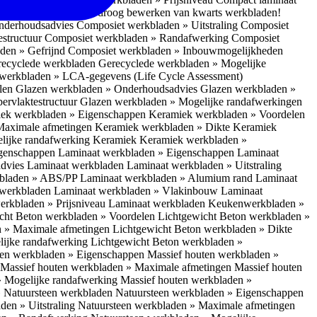
 bescherm je bij het droog bewerken van kwarts werkbladen!
nderhoudsadvies
Composiet werkbladen » Uitstraling
Composiet
estructuur
Composiet werkbladen » Randafwerking
Composiet
den » Gefrijnd
Composiet werkbladen » Inbouwmogelijkheden
recyclede werkbladen
Gerecyclede werkbladen » Mogelijke
werkbladen » LCA-gegevens (Life Cycle Assessment)
elen
Glazen werkbladen » Onderhoudsadvies
Glazen werkbladen »
ervlaktestructuur
Glazen werkbladen » Mogelijke randafwerkingen
ek werkbladen » Eigenschappen
Keramiek werkbladen » Voordelen
Maximale afmetingen
Keramiek werkbladen » Dikte
Keramiek
lijke randafwerking Keramiek
Keramiek werkbladen »
igenschappen
Laminaat werkbladen » Eigenschappen
Laminaat
dvies Laminaat werkbladen
Laminaat werkbladen » Uitstraling
kbladen » ABS/PP
Laminaat werkbladen » Alumium rand
Laminaat
 werkbladen
Laminaat werkbladen » Vlakinbouw
Laminaat
erkbladen » Prijsniveau Laminaat werkbladen
Keukenwerkbladen »
cht Beton werkbladen » Voordelen
Lichtgewicht Beton werkbladen »
n » Maximale afmetingen
Lichtgewicht Beton werkbladen » Dikte
lijke randafwerking
Lichtgewicht Beton werkbladen »
ten werkbladen » Eigenschappen
Massief houten werkbladen »
Massief houten werkbladen » Maximale afmetingen
Massief houten
» Mogelijke randafwerking
Massief houten werkbladen »
 Natuursteen werkbladen
Natuursteen werkbladen » Eigenschappen
den » Uitstraling
Natuursteen werkbladen » Maximale afmetingen