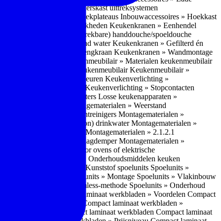
bouwaccessoires » Apothekerskast uittreksystemen
ccessoires » Hoekkast uittrekplateaus
Inbouwaccessoires » Hoekkast
ranen » Bedieningsmogelijkheden
Keukenkranen » Eenhendel
es
Keukenkranen » Met (uitrekbare) handdouche/spoeldouche
egen
Keukenkranen » Kokend water
Keukenkranen » Gefilterd én
age
Keukenkranen » Bladmengkraan
Keukenkranen » Wandmontage
illende meubeltypen
Keukenmeubilair » Materialen keukenmeubilair
bilair » Duurzaamheid keukenmeubilair
Keukenmeubilair »
Keukenverlichting » Lichtkleuren
Keukenverlichting »
verlichting » Dimbaarheid
Keukenverlichting » Stopcontacten
» Plintverwarming/plintheaters
Losse keukenapparaten »
 Luchtafvoersystemen
Montagematerialen » Weerstand
en
Montagematerialen » Luchtreinigers
Montagematerialen »
nsluitmateriaal voor (schoon) drinkwater
Montagematerialen »
steem van lades en deuren
Montagematerialen » 2.1.2.1
ontagematerialen » Waterslagdemper
Montagematerialen »
agematerialen » Kabels voor ovens of elektrische
erialen
Montagematerialen » Onderhoudsmiddelen keuken
 2.2 Kunststof
Spoelunits » Kunststof spoelunits
Spoelunits »
 » Montage spoelunit
Spoelunits » Montage
Spoelunits » Vlakinbouw
uw methode
Spoelunits » Rimless-methode
Spoelunits » Onderhoud
» Eigenschappen
Compact laminaat werkbladen » Voordelen Compact
ssief laminaat werkbladen
Compact laminaat werkbladen »
ijke randafwerking Compact laminaat werkbladen
Compact laminaat
naat
Compact laminaat werkbladen » Prijsniveau Compact laminaat