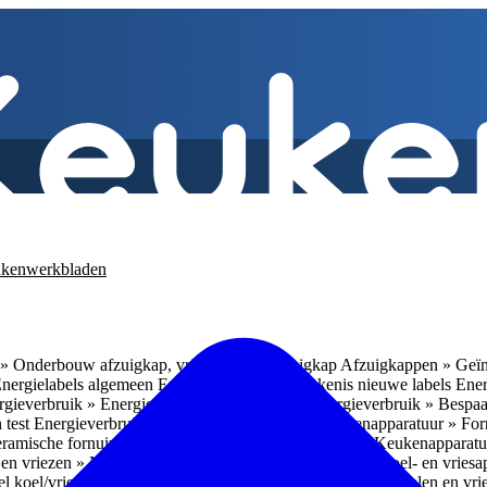
kenwerkbladen
» Onderbouw afzuigkap, vrijhangende afzuigkap
Afzuigkappen » Geïn
Energielabels algemeen
Energieverbruik » Betekenis nieuwe labels
Ener
gieverbruik » Energieverbruik in de praktijk
Energieverbruik » Bespaa
 test
Energieverbruik » 1
Energieverbruik » 5
Keukenapparatuur » Fo
eramische fornuizen
Keukenapparatuur » Inbouwlades
Keukenapparatu
en vriezen » Nismaten
Koelen en vriezen » Vrijstaande koel- en vries
el koel/vrieskasten
Koelen en vriezen » LED-verlichting
Koelen en vri