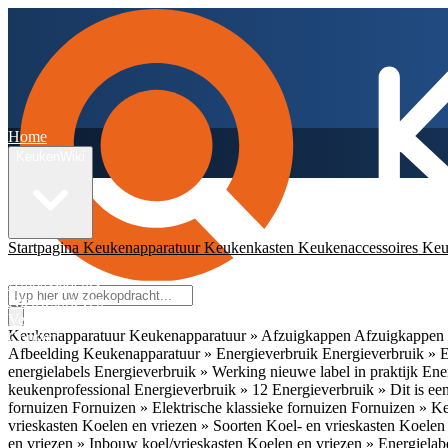
Home
KeukenWiki
Startpagina
Keukenapparatuur
Keukenkasten
Keukenaccessoires
Keu
App
Ambassadeurs
Nieuwsbrieven
Veelgestelde vragen
Keukenapparatuur
Keukenapparatuur » Afzuigkappen
Afzuigkappen 
Contact
Afbeelding
Keukenapparatuur » Energieverbruik
Energieverbruik » 
energielabels
Energieverbruik » Werking nieuwe label in praktijk
Ener
keukenprofessional
Energieverbruik » 12
Energieverbruik » Dit is een
fornuizen
Fornuizen » Elektrische klassieke fornuizen
Fornuizen » K
vrieskasten
Koelen en vriezen » Soorten Koel- en vrieskasten
Koelen 
en vriezen » Inbouw koel/vrieskasten
Koelen en vriezen » Energielab