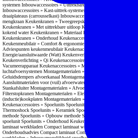
systemen
Inbouwaccessoires » Uittrekbare ladesystemen
Inbouwacces
Inbouwaccessoires » Kast-uittrek-systemen
Inbouwaccessoires » Hoe
draaiplateaus (carrousselkast)
Inbouwaccessoires » Onderhoud
Keuke
mengkraan
Keukenkranen » Tweegreepskraan
Keukenkranen » Touc
Keukenkranen » Met uittrekbare uitloop
Keukenkranen » Gefilterd w
kokend water
Keukenkranen » Materiaal
Keukenkranen » Pvd Techn
Keukenkranen » Onderhoud
Keukenaccessoires » Keukenmeubilair
Keukenmeubilair » Comfort & ergonomie
Keukenmeubilair » Design
Adviespunten keukenmeubilair
Keukenaccessoires » Keukenverlicht
Energie/aansluitwaarde (Watt)
Keukenverlichting » Leddriver
Keuken
Keukenverlichting » Qi
Keukenaccessoires » Losse keukenapparate
Vacumeerapparaat
Keukenaccessoires » Montagematerialen
Montagem
luchtafvoersystemen
Montagematerialen » Flexibele (ronde) afvoers
Geluidsdempers afvoerkanaal
Montagematerialen » Aansluitmaterial
Aansluitmaterialen voor (vuil) afvoerwater sifons
Montagematerialen 
Stankafsluiter
Montagematerialen » Afvoerpluggen t.b.v. spoelunits
M
Filterstopkranen
Montagematerialen » Elektra aansluitmateriaal
Monta
(inductie)kookplaten
Montagematerialen » Combiregelaar
Montagemat
Keukenaccessoires » Spoelunits
Spoelunits » Types/soorten
Spoelunit
Thermoshock
Spoelunits » Keramiek
Spoelunits » Tegelbakken
Spoel
methode
Spoelunits » Opbouw methode
Spoelunits » Onderbouw m
spoelunit
Spoelunits » Onderhoud
Keukenwerkbladen
Keukenwerkbl
laminaat werkbladen
Compact laminaat werkbladen » Nadelen Compa
Onderhoudsadvies Compact laminaat
Compact laminaat werkbladen »
werkbladen » Inbouwmogelijkheid spoelbak Compact laminaat werk