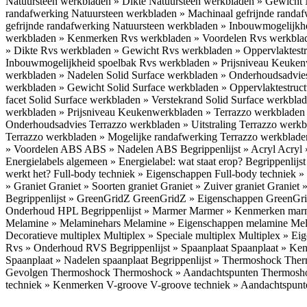
Natuursteen werkbladen » Dikte
Natuursteen werkbladen » Gewicht
randafwerking
Natuursteen werkbladen » Machinaal gefrijnde randa
gefrijnde randafwerking
Natuursteen werkbladen » Inbouwmogelijkh
werkbladen » Kenmerken
Rvs werkbladen » Voordelen
Rvs werkbla
» Dikte
Rvs werkbladen » Gewicht
Rvs werkbladen » Oppervlaktest
Inbouwmogelijkheid spoelbak
Rvs werkbladen » Prijsniveau
Keukenw
werkbladen » Nadelen
Solid Surface werkbladen » Onderhoudsadvi
werkbladen » Gewicht
Solid Surface werkbladen » Oppervlaktestruc
facet
Solid Surface werkbladen » Verstekrand
Solid Surface werkbla
werkbladen » Prijsniveau
Keukenwerkbladen » Terrazzo werkblade
Onderhoudsadvies
Terrazzo werkbladen » Uitstraling
Terrazzo werk
Terrazzo werkbladen » Mogelijke randafwerking
Terrazzo werkblade
» Voordelen ABS
ABS » Nadelen ABS
Begrippenlijst » Acryl
Acryl 
Energielabels algemeen » Energielabel: wat staat erop?
Begrippenlijs
werkt het?
Full-body techniek » Eigenschappen
Full-body techniek »
» Graniet
Graniet » Soorten graniet
Graniet » Zuiver graniet
Graniet 
Begrippenlijst » GreenGridZ
GreenGridZ » Eigenschappen GreenGr
Onderhoud HPL
Begrippenlijst » Marmer
Marmer » Kenmerken ma
Melamine » Melaminehars
Melamine » Eigenschappen melamine
Mel
Decoratieve multiplex
Multiplex » Speciale multiplex
Multiplex » Ei
Rvs » Onderhoud RVS
Begrippenlijst » Spaanplaat
Spaanplaat » Ke
Spaanplaat » Nadelen spaanplaat
Begrippenlijst » Thermoshock
Ther
Gevolgen Thermoshock
Thermoshock » Aandachtspunten Thermos
techniek » Kenmerken V-groove
V-groove techniek » Aandachtspun
Inloggen