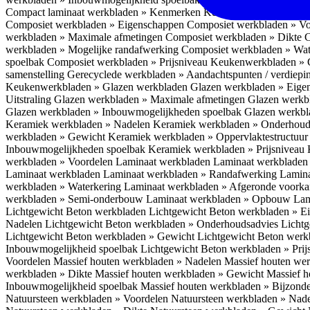
Compact laminaat werkbladen » Kenmerken
Keukenwerkbladen » C
Composiet werkbladen » Eigenschappen
Composiet werkbladen » V
werkbladen » Maximale afmetingen
Composiet werkbladen » Dikte
C
werkbladen » Mogelijke randafwerking
Composiet werkbladen » Wat
spoelbak
Composiet werkbladen » Prijsniveau
Keukenwerkbladen » 
samenstelling
Gerecyclede werkbladen » Aandachtspunten / verdiep
Keukenwerkbladen » Glazen werkbladen
Glazen werkbladen » Eig
Uitstraling
Glazen werkbladen » Maximale afmetingen
Glazen werkb
Glazen werkbladen » Inbouwmogelijkheden spoelbak
Glazen werkbl
Keramiek werkbladen » Nadelen
Keramiek werkbladen » Onderhoud
werkbladen » Gewicht
Keramiek werkbladen » Oppervlaktestructuu
Inbouwmogelijkheden spoelbak
Keramiek werkbladen » Prijsniveau
werkbladen » Voordelen Laminaat werkbladen
Laminaat werkbladen
Laminaat werkbladen
Laminaat werkbladen » Randafwerking
Lamina
werkbladen » Waterkering
Laminaat werkbladen » Afgeronde voork
werkbladen » Semi-onderbouw
Laminaat werkbladen » Opbouw
Lam
Lichtgewicht Beton werkbladen
Lichtgewicht Beton werkbladen » 
Nadelen
Lichtgewicht Beton werkbladen » Onderhoudsadvies
Lichtg
Lichtgewicht Beton werkbladen » Gewicht
Lichtgewicht Beton werk
Inbouwmogelijkheid spoelbak
Lichtgewicht Beton werkbladen » Pri
Voordelen
Massief houten werkbladen » Nadelen
Massief houten we
werkbladen » Dikte
Massief houten werkbladen » Gewicht
Massief h
Inbouwmogelijkheid spoelbak
Massief houten werkbladen » Bijzond
Natuursteen werkbladen » Voordelen
Natuursteen werkbladen » Nad