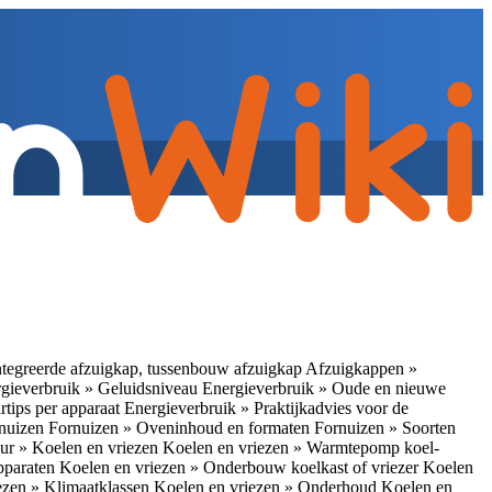
tegreerde afzuigkap, tussenbouw afzuigkap
Afzuigkappen »
gieverbruik » Geluidsniveau
Energieverbruik » Oude en nieuwe
rtips per apparaat
Energieverbruik » Praktijkadvies voor de
rnuizen
Fornuizen » Oveninhoud en formaten
Fornuizen » Soorten
ur » Koelen en vriezen
Koelen en vriezen » Warmtepomp koel-
apparaten
Koelen en vriezen » Onderbouw koelkast of vriezer
Koelen
ezen » Klimaatklassen
Koelen en vriezen » Onderhoud
Koelen en