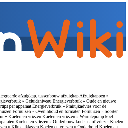
tegreerde afzuigkap, tussenbouw afzuigkap
Afzuigkappen »
gieverbruik » Geluidsniveau
Energieverbruik » Oude en nieuwe
rtips per apparaat
Energieverbruik » Praktijkadvies voor de
rnuizen
Fornuizen » Oveninhoud en formaten
Fornuizen » Soorten
ur » Koelen en vriezen
Koelen en vriezen » Warmtepomp koel-
apparaten
Koelen en vriezen » Onderbouw koelkast of vriezer
Koelen
ezen » Klimaatklassen
Koelen en vriezen » Onderhoud
Koelen en