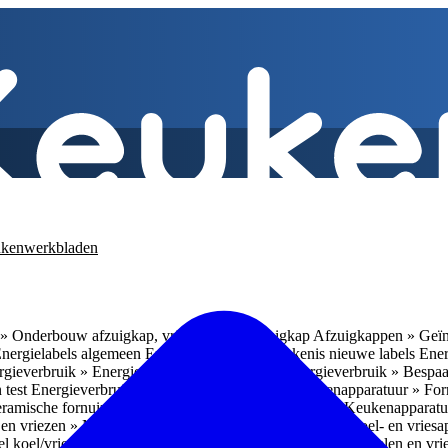
kenwerkbladen
» Onderbouw afzuigkap, vrijhangende afzuigkap
Afzuigkappen » Geïn
Energielabels algemeen
Energieverbruik » Betekenis nieuwe labels
Ener
gieverbruik » Energieverbruik in de praktijk
Energieverbruik » Bespaa
 test
Energieverbruik » 1
Energieverbruik » 5
Keukenapparatuur » Fo
eramische fornuizen
Keukenapparatuur » Inbouwlades
Keukenapparatu
en vriezen » Nismaten
Koelen en vriezen » Vrijstaande koel- en vries
el koel/vrieskasten
Koelen en vriezen » LED-verlichting
Koelen en vri