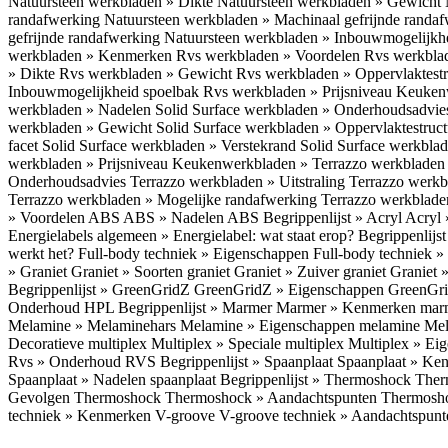
Natuursteen werkbladen » Dikte
Natuursteen werkbladen » Gewicht
randafwerking
Natuursteen werkbladen » Machinaal gefrijnde randa
gefrijnde randafwerking
Natuursteen werkbladen » Inbouwmogelijkh
werkbladen » Kenmerken
Rvs werkbladen » Voordelen
Rvs werkbla
» Dikte
Rvs werkbladen » Gewicht
Rvs werkbladen » Oppervlaktest
Inbouwmogelijkheid spoelbak
Rvs werkbladen » Prijsniveau
Keukenw
werkbladen » Nadelen
Solid Surface werkbladen » Onderhoudsadvi
werkbladen » Gewicht
Solid Surface werkbladen » Oppervlaktestruc
facet
Solid Surface werkbladen » Verstekrand
Solid Surface werkbla
werkbladen » Prijsniveau
Keukenwerkbladen » Terrazzo werkblade
Onderhoudsadvies
Terrazzo werkbladen » Uitstraling
Terrazzo werk
Terrazzo werkbladen » Mogelijke randafwerking
Terrazzo werkblade
» Voordelen ABS
ABS » Nadelen ABS
Begrippenlijst » Acryl
Acryl 
Energielabels algemeen » Energielabel: wat staat erop?
Begrippenlijs
werkt het?
Full-body techniek » Eigenschappen
Full-body techniek »
» Graniet
Graniet » Soorten graniet
Graniet » Zuiver graniet
Graniet 
Begrippenlijst » GreenGridZ
GreenGridZ » Eigenschappen GreenGr
Onderhoud HPL
Begrippenlijst » Marmer
Marmer » Kenmerken ma
Melamine » Melaminehars
Melamine » Eigenschappen melamine
Mel
Decoratieve multiplex
Multiplex » Speciale multiplex
Multiplex » Ei
Rvs » Onderhoud RVS
Begrippenlijst » Spaanplaat
Spaanplaat » Ke
Spaanplaat » Nadelen spaanplaat
Begrippenlijst » Thermoshock
Ther
Gevolgen Thermoshock
Thermoshock » Aandachtspunten Thermos
techniek » Kenmerken V-groove
V-groove techniek » Aandachtspun
Inloggen