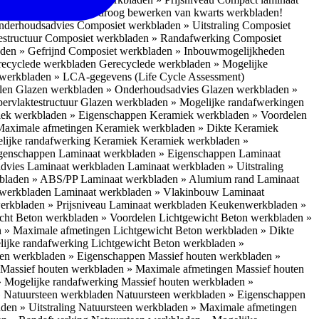
 bescherm je bij het droog bewerken van kwarts werkbladen!
nderhoudsadvies
Composiet werkbladen » Uitstraling
Composiet
estructuur
Composiet werkbladen » Randafwerking
Composiet
den » Gefrijnd
Composiet werkbladen » Inbouwmogelijkheden
recyclede werkbladen
Gerecyclede werkbladen » Mogelijke
werkbladen » LCA-gegevens (Life Cycle Assessment)
elen
Glazen werkbladen » Onderhoudsadvies
Glazen werkbladen »
ervlaktestructuur
Glazen werkbladen » Mogelijke randafwerkingen
ek werkbladen » Eigenschappen
Keramiek werkbladen » Voordelen
Maximale afmetingen
Keramiek werkbladen » Dikte
Keramiek
lijke randafwerking Keramiek
Keramiek werkbladen »
igenschappen
Laminaat werkbladen » Eigenschappen
Laminaat
dvies Laminaat werkbladen
Laminaat werkbladen » Uitstraling
kbladen » ABS/PP
Laminaat werkbladen » Alumium rand
Laminaat
 werkbladen
Laminaat werkbladen » Vlakinbouw
Laminaat
erkbladen » Prijsniveau Laminaat werkbladen
Keukenwerkbladen »
cht Beton werkbladen » Voordelen
Lichtgewicht Beton werkbladen »
n » Maximale afmetingen
Lichtgewicht Beton werkbladen » Dikte
lijke randafwerking
Lichtgewicht Beton werkbladen »
ten werkbladen » Eigenschappen
Massief houten werkbladen »
Massief houten werkbladen » Maximale afmetingen
Massief houten
» Mogelijke randafwerking
Massief houten werkbladen »
 Natuursteen werkbladen
Natuursteen werkbladen » Eigenschappen
den » Uitstraling
Natuursteen werkbladen » Maximale afmetingen