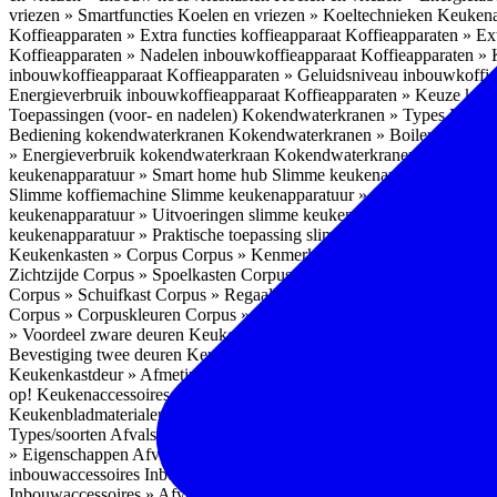
vriezen » Smartfuncties
Koelen en vriezen » Koeltechnieken
Keukena
Koffieapparaten » Extra functies koffieapparaat
Koffieapparaten » Ext
Koffieapparaten » Nadelen inbouwkoffieapparaat
Koffieapparaten »
inbouwkoffieapparaat
Koffieapparaten » Geluidsniveau inbouwkoffi
Energieverbruik inbouwkoffieapparaat
Koffieapparaten » Keuze koff
Toepassingen (voor- en nadelen)
Kokendwaterkranen » Types
Kokend
Bediening kokendwaterkranen
Kokendwaterkranen » Boilers koken
» Energieverbruik kokendwaterkraan
Kokendwaterkranen » Onderho
keukenapparatuur » Smart home hub
Slimme keukenapparatuur » Sl
Slimme koffiemachine
Slimme keukenapparatuur » Slimme stekker
S
keukenapparatuur » Uitvoeringen slimme keukenapparatuur
Slimme k
keukenapparatuur » Praktische toepassing slimme keukenapparatuur
Keukenkasten » Corpus
Corpus » Kenmerken
Corpus » Materiaal C
Zichtzijde
Corpus » Spoelkasten
Corpus » Soorten keukenkasten
Cor
Corpus » Schuifkast
Corpus » Regaalkast
Corpus » Afwijkend corpu
Corpus » Corpuskleuren
Corpus » Corpus in kleur
Corpus » Voordeel
» Voordeel zware deuren
Keukenkasten » Kastindeling
Keukenkaste
Bevestiging twee deuren
Keukenkastdeur » Vaatwasserdeur
Keukenka
Keukenkastdeur » Afmetingen
Keukenkastdeur » Hoogte front
Keuke
op!
Keukenaccessoires
Keukenaccessoires » Achterwanden
Achterwa
Keukenbladmaterialen als achterwand
Achterwanden » Hittebestendi
Types/soorten
Afvalsystemen » Installatie
Afvalsystemen » Inbouw i
» Eigenschappen
Afvalsystemen » Inhoud
Afvalsystemen » Energie
A
inbouwaccessoires
Inbouwaccessoires » Bestek- en ladeindelingen vo
Inbouwaccessoires » Afvalsystemen
Inbouwaccessoires » Inbouw korv