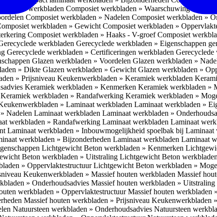
omposiet werkbladen
Composiet werkbladen » Waarschuwing Monteurs:
oordelen
Composiet werkbladen » Nadelen
Composiet werkbladen » O
omposiet werkbladen » Gewicht
Composiet werkbladen » Oppervlakt
erkering
Composiet werkbladen » Haaks - V-groef
Composiet werkbla
Gerecyclede werkbladen
Gerecyclede werkbladen » Eigenschappen ge
ing
Gerecyclede werkbladen » Certificeringen werkbladen
Gerecyclede 
enschappen
Glazen werkbladen » Voordelen
Glazen werkbladen » Nad
laden » Dikte
Glazen werkbladen » Gewicht
Glazen werkbladen » Opp
aden » Prijsniveau
Keukenwerkbladen » Keramiek werkbladen
Kerami
sadvies
Keramiek werkbladen » Kenmerken
Keramiek werkbladen » 
r
Keramiek werkbladen » Randafwerking
Keramiek werkbladen » Moge
Keukenwerkbladen » Laminaat werkbladen
Laminaat werkbladen » E
 » Nadelen Laminaat werkbladen
Laminaat werkbladen » Onderhoudsa
at werkbladen » Randafwerking Laminaat werkbladen
Laminaat wer
ant
Laminaat werkbladen » Inbouwmogelijkheid spoelbak bij Laminaat
inaat werkbladen » Bijzonderheden Laminaat werkbladen
Laminaat w
Eigenschappen
Lichtgewicht Beton werkbladen » Kenmerken
Lichtgewi
ewicht Beton werkbladen » Uitstraling
Lichtgewicht Beton werkblade
bladen » Oppervlaktestructuur
Lichtgewicht Beton werkbladen » Moge
jsniveau
Keukenwerkbladen » Massief houten werkbladen
Massief hou
rkbladen » Onderhoudsadvies
Massief houten werkbladen » Uitstraling
outen werkbladen » Oppervlaktestructuur
Massief houten werkbladen 
erheden
Massief houten werkbladen » Prijsniveau
Keukenwerkbladen »
elen
Natuursteen werkbladen » Onderhoudsadvies
Natuursteen werkbla