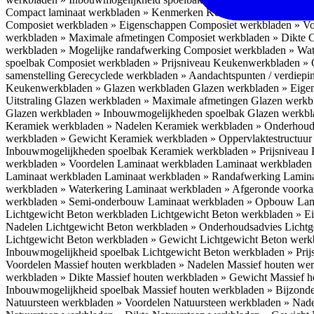
Compact laminaat werkbladen » Kenmerken
Keukenwerkbladen » C
Composiet werkbladen » Eigenschappen
Composiet werkbladen » V
werkbladen » Maximale afmetingen
Composiet werkbladen » Dikte
C
werkbladen » Mogelijke randafwerking
Composiet werkbladen » Wat
spoelbak
Composiet werkbladen » Prijsniveau
Keukenwerkbladen » 
samenstelling
Gerecyclede werkbladen » Aandachtspunten / verdiep
Keukenwerkbladen » Glazen werkbladen
Glazen werkbladen » Eig
Uitstraling
Glazen werkbladen » Maximale afmetingen
Glazen werkb
Glazen werkbladen » Inbouwmogelijkheden spoelbak
Glazen werkbl
Keramiek werkbladen » Nadelen
Keramiek werkbladen » Onderhoud
werkbladen » Gewicht
Keramiek werkbladen » Oppervlaktestructuu
Inbouwmogelijkheden spoelbak
Keramiek werkbladen » Prijsniveau
werkbladen » Voordelen Laminaat werkbladen
Laminaat werkbladen
Laminaat werkbladen
Laminaat werkbladen » Randafwerking
Lamina
werkbladen » Waterkering
Laminaat werkbladen » Afgeronde voork
werkbladen » Semi-onderbouw
Laminaat werkbladen » Opbouw
Lam
Lichtgewicht Beton werkbladen
Lichtgewicht Beton werkbladen » 
Nadelen
Lichtgewicht Beton werkbladen » Onderhoudsadvies
Lichtg
Lichtgewicht Beton werkbladen » Gewicht
Lichtgewicht Beton werk
Inbouwmogelijkheid spoelbak
Lichtgewicht Beton werkbladen » Pri
Voordelen
Massief houten werkbladen » Nadelen
Massief houten we
werkbladen » Dikte
Massief houten werkbladen » Gewicht
Massief h
Inbouwmogelijkheid spoelbak
Massief houten werkbladen » Bijzond
Natuursteen werkbladen » Voordelen
Natuursteen werkbladen » Nad