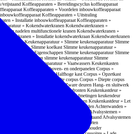
w/vrijstaand
Koffieapparaten » Bereidingscyclus koffieapparaat
ffieapparaat
Koffieapparaten » Voordelen inbouwkoffieapparaat
 inbouwkoffieapparaat
Koffieapparaten » Uitstraling
raten » Installatie inbouwkoffieapparaat
Koffieapparaten »
apparatuur » Kokendwaterkranen
Kokendwaterkranen »
or- en nadelen multifunctionele kranen
Kokendwaterkranen »
endwaterkranen » Installatie kokendwaterkraan
Kokendwaterkranen
tuur » Ovens
Keukenapparatuur » Slimme keukenapparatuur
Slimme
kenapparatuur » Slimme koelkast
Slimme keukenapparatuur »
ukenapparatuur » Eigenschappen Slimme keukenapparatuur
Slimme
napparatuur » Nadelen slimme keukenapparatuur
Slimme
ukenapparatuur
Keukenapparatuur » Vaatwassers
Keukenkasten
n
Corpus » Buitenkant zij-, boven- en onderpanelen
Corpus »
Corpus » Hoge kast
Corpus » Halfhoge kast
Corpus » Opzetkast
» Hoogte corpus
Corpus » Breedte corpus
Corpus » Diepte corpus
rk » Nadelen
Hang- en sluitwerk » Zware deuren
Hang- en sluitwerk
eukenkastdeur » Soorten deur- en ladefronten
Keukenkastdeur »
ur » Glijbevestiging
Keukenkastdeur » Afmetingen keukendeur
eur » Maatwerk
Keukenkastdeur » Deurgrepen
Keukenkastdeur » Let
terwanden
Achterwanden » Nadelen achterwanden
Achterwanden »
itstraling
Keukenaccessoires » Afvalsystemen
Afvalsystemen »
 » Inbouw in de spoelunit
Afvalsystemen » Vrijstaand
Afvalsystemen
s » Inbouwaccessoires
Inbouwaccessoires » Soorten
ade indelingen
Inbouwaccessoires » Handdoekhouder
nbouwaccessoires » Fire Safety Kit
Inbouwaccessoires » Lade