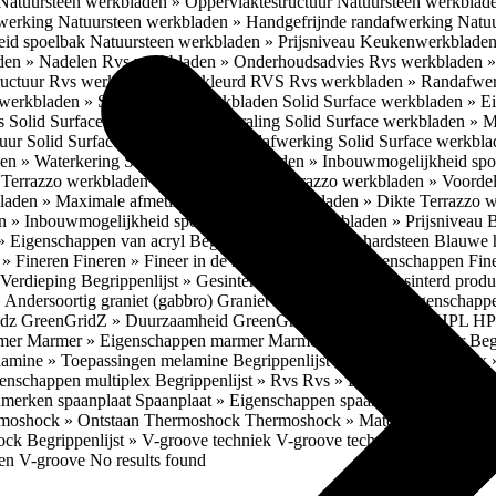
Natuursteen werkbladen » Oppervlaktestructuur
Natuursteen werkblad
fwerking
Natuursteen werkbladen » Handgefrijnde randafwerking
Natuu
eid spoelbak
Natuursteen werkbladen » Prijsniveau
Keukenwerkbladen
den » Nadelen
Rvs werkbladen » Onderhoudsadvies
Rvs werkbladen » 
ructuur
Rvs werkbladen » Gekleurd RVS
Rvs werkbladen » Randafwe
erkbladen » Solid Surface werkbladen
Solid Surface werkbladen » 
es
Solid Surface werkbladen » Uitstraling
Solid Surface werkbladen » 
tuur
Solid Surface werkbladen » Randafwerking
Solid Surface werkbl
den » Waterkering
Solid Surface werkbladen » Inbouwmogelijkheid sp
n
Terrazzo werkbladen » Eigenschappen
Terrazzo werkbladen » Voorde
bladen » Maximale afmetingen
Terrazzo werkbladen » Dikte
Terrazzo 
n » Inbouwmogelijkheid spoelbak
Terrazzo werkbladen » Prijsniveau
B
» Eigenschappen van acryl
Begrippenlijst » Blauwe hardsteen
Blauwe 
t » Fineren
Fineren » Fineer in de keuken
Fineren » Eigenschappen Fin
 Verdieping
Begrippenlijst » Gesinterd productieproces
Gesinterd produ
» Andersoortig graniet (gabbro)
Graniet » Gneis
Graniet » Eigenschapp
idz
GreenGridZ » Duurzaamheid GreenGridz
Begrippenlijst » HPL
HP
rmer
Marmer » Eigenschappen marmer
Marmer » Productie marmer
Beg
amine » Toepassingen melamine
Begrippenlijst » Multiplex
Multiplex 
genschappen multiplex
Begrippenlijst » Rvs
Rvs » Eigenschappen RV
nmerken spaanplaat
Spaanplaat » Eigenschappen spaanplaat
Spaanplaat
moshock » Ontstaan Thermoshock
Thermoshock » Materialen & gevoe
hock
Begrippenlijst » V-groove techniek
V-groove techniek » Toepasbar
ten V-groove
No results found