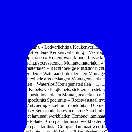
soires » Kast systemen
Inbouwaccessoires » Kast-inbouw-systemen
In
kkast systemen
Inbouwaccessoires » Hoekkast uittreksystemen
Inbouwa
naccessoires » Keukenkranen
Keukenkranen » Types/soorten
Keukenk
h kraan
Keukenkranen » Infrarood kraan
Keukenkranen » Extra functi
ater
Keukenkranen » Gekoeld water
Keukenkranen » Koolzuur toevo
iek (pvd)
Keukenkranen » Vorm Keukenkraan
Keukenkranen » Mont
Keukenmeubilair » Wat is keukenmeubilair?
Keukenmeubilair » Versch
trends 2026
Keukenmeubilair » Praktische aandachtspunten
Keukenmeu
ing
Keukenverlichting » Ledverlichting
Keukenverlichting » Installatie
verlichting » Vast-voltage
Keukenverlichting » Vaste-spanning
Keuken
n
Losse keukenapparaten » Kokendwaterkranen
Losse keukenapparaten 
aterialen » Luchtafvoersystemen
Montagematerialen » Verschillende
langen
Montagematerialen » Rechthoekige kunststof luchtafvoersystem
en
Montagematerialen » Wateraansluitmaterialen
Montagematerialen » Aa
» 1.2.1 Ronde flexibele afvoerslangen
Montagematerialen » Dempingsy
ontagematerialen » Waterslot
Montagematerialen » 1.4.1 Plasmafilter
M
gematerialen » Kabels, verlengkabels, stekkers en stekkerblokken
Mont
erialen » Gas aansluitmaterialen
Montagematerialen » Gasaansluitmat
s » Materialen spoelunits
Spoelunits » Roestvaststaal (rvs)
Spoelunits »
units » Design/uitvoering spoelunit
Spoelunits » Uitvoering
Spoelunits
ethode
Spoelunits » Semi-onderbouw methode
Spoelunits » Tussenbo
aden » Compact laminaat werkbladen
Compact laminaat werkbladen 
ct laminaat werkbladen
Compact laminaat werkbladen » Nanotech ma
 Uitstraling Compact laminaat
Compact laminaat werkbladen » Mogel
bladen
Compact laminaat werkbladen » Bijzonderheden Compact lami