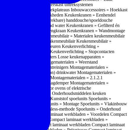
bouwaccessoires » Apothekerskast uittreksystemen
ccessoires » Hoekkast uittrekplateaus
Inbouwaccessoires » Hoekkast
ranen » Bedieningsmogelijkheden
Keukenkranen » Eenhendel
es
Keukenkranen » Met (uitrekbare) handdouche/spoeldouche
egen
Keukenkranen » Kokend water
Keukenkranen » Gefilterd én
age
Keukenkranen » Bladmengkraan
Keukenkranen » Wandmontage
illende meubeltypen
Keukenmeubilair » Materialen keukenmeubilair
bilair » Duurzaamheid keukenmeubilair
Keukenmeubilair »
Keukenverlichting » Lichtkleuren
Keukenverlichting »
verlichting » Dimbaarheid
Keukenverlichting » Stopcontacten
» Plintverwarming/plintheaters
Losse keukenapparaten »
 Luchtafvoersystemen
Montagematerialen » Weerstand
en
Montagematerialen » Luchtreinigers
Montagematerialen »
nsluitmateriaal voor (schoon) drinkwater
Montagematerialen »
steem van lades en deuren
Montagematerialen » 2.1.2.1
ontagematerialen » Waterslagdemper
Montagematerialen »
agematerialen » Kabels voor ovens of elektrische
erialen
Montagematerialen » Onderhoudsmiddelen keuken
 2.2 Kunststof
Spoelunits » Kunststof spoelunits
Spoelunits »
 » Montage spoelunit
Spoelunits » Montage
Spoelunits » Vlakinbouw
uw methode
Spoelunits » Rimless-methode
Spoelunits » Onderhoud
» Eigenschappen
Compact laminaat werkbladen » Voordelen Compact
ssief laminaat werkbladen
Compact laminaat werkbladen »
ijke randafwerking Compact laminaat werkbladen
Compact laminaat
naat
Compact laminaat werkbladen » Prijsniveau Compact laminaat