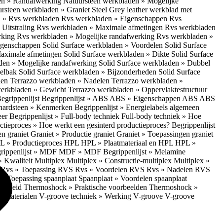
en » Randafwerking
Natuursteen werkbladen » Mogelijke
rsteen werkbladen » Graniet Steel Grey leather werkblad met
 » Rvs werkbladen
Rvs werkbladen » Eigenschappen
Rvs
Uitstraling
Rvs werkbladen » Maximale afmetingen
Rvs werkbladen
rking
Rvs werkbladen » Mogelijke randafwerking
Rvs werkbladen »
Eigenschappen
Solid Surface werkbladen » Voordelen
Solid Surface
Maximale afmetingen
Solid Surface werkbladen » Dikte
Solid Surface
aden » Mogelijke randafwerking
Solid Surface werkbladen » Dubbel
oelbak
Solid Surface werkbladen » Bijzonderheden
Solid Surface
len
Terrazzo werkbladen » Nadelen
Terrazzo werkbladen »
werkbladen » Gewicht
Terrazzo werkbladen » Oppervlaktestructuur
egrippenlijst
Begrippenlijst » ABS
ABS » Eigenschappen ABS
ABS
hardsteen » Kenmerken
Begrippenlijst » Energielabels algemeen
eer
Begrippenlijst » Full-body techniek
Full-body techniek » Hoe
ctieproces » Hoe werkt een gesinterd productieproces?
Begrippenlijst
en graniet
Graniet » Productie graniet
Graniet » Toepassingen graniet
L » Productieproces HPL
HPL » Plaatmateriaal en HPL
HPL »
rippenlijst » MDF
MDF » MDF
Begrippenlijst » Melamine
» Kwaliteit Multiplex
Multiplex » Constructie-multiplex
Multiplex »
S
Rvs » Toepassing RVS
Rvs » Voordelen RVS
Rvs » Nadelen RVS
 » Toepassing spaanplaat
Spaanplaat » Voordelen spaanplaat
ligheid
Thermoshock » Praktische voorbeelden
Thermoshock »
e materialen
V-groove techniek » Werking V-groove
V-groove