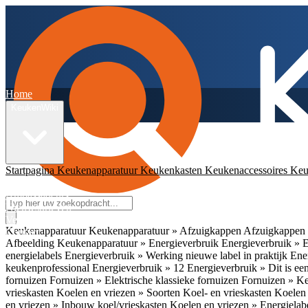
Home
KeukenWiki
Startpagina
Keukenapparatuur
Keukenkasten
Keukenaccessoires
Keu
App
Ambassadeurs
Nieuwsbrieven
Veelgestelde vragen
Keukenapparatuur
Keukenapparatuur » Afzuigkappen
Afzuigkappen 
Contact
Afbeelding
Keukenapparatuur » Energieverbruik
Energieverbruik » 
energielabels
Energieverbruik » Werking nieuwe label in praktijk
Ener
keukenprofessional
Energieverbruik » 12
Energieverbruik » Dit is een
fornuizen
Fornuizen » Elektrische klassieke fornuizen
Fornuizen » K
vrieskasten
Koelen en vriezen » Soorten Koel- en vrieskasten
Koelen 
en vriezen » Inbouw koel/vrieskasten
Koelen en vriezen » Energielab