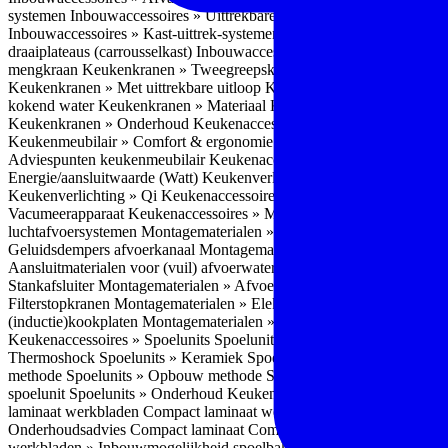
systemen
Inbouwaccessoires » Uittrekbare ladesystemen
Inbouwacces
Inbouwaccessoires » Kast-uittrek-systemen
Inbouwaccessoires » Hoe
draaiplateaus (carrousselkast)
Inbouwaccessoires » Onderhoud
Keuke
mengkraan
Keukenkranen » Tweegreepskraan
Keukenkranen » Touc
Keukenkranen » Met uittrekbare uitloop
Keukenkranen » Gefilterd w
kokend water
Keukenkranen » Materiaal
Keukenkranen » Pvd Techn
Keukenkranen » Onderhoud
Keukenaccessoires » Keukenmeubilair
Keukenmeubilair » Comfort & ergonomie
Keukenmeubilair » Design
Adviespunten keukenmeubilair
Keukenaccessoires » Keukenverlicht
Energie/aansluitwaarde (Watt)
Keukenverlichting » Leddriver
Keuken
Keukenverlichting » Qi
Keukenaccessoires » Losse keukenapparate
Vacumeerapparaat
Keukenaccessoires » Montagematerialen
Montagem
luchtafvoersystemen
Montagematerialen » Flexibele (ronde) afvoers
Geluidsdempers afvoerkanaal
Montagematerialen » Aansluitmaterial
Aansluitmaterialen voor (vuil) afvoerwater sifons
Montagematerialen 
Stankafsluiter
Montagematerialen » Afvoerpluggen t.b.v. spoelunits
M
Filterstopkranen
Montagematerialen » Elektra aansluitmateriaal
Monta
(inductie)kookplaten
Montagematerialen » Combiregelaar
Montagemat
Keukenaccessoires » Spoelunits
Spoelunits » Types/soorten
Spoelunit
Thermoshock
Spoelunits » Keramiek
Spoelunits » Tegelbakken
Spoel
methode
Spoelunits » Opbouw methode
Spoelunits » Onderbouw m
spoelunit
Spoelunits » Onderhoud
Keukenwerkbladen
Keukenwerkbl
laminaat werkbladen
Compact laminaat werkbladen » Nadelen Compa
Onderhoudsadvies Compact laminaat
Compact laminaat werkbladen »
werkbladen » Inbouwmogelijkheid spoelbak Compact laminaat werk