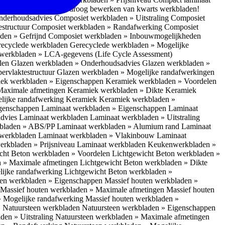
 bescherm je bij het droog bewerken van kwarts werkbladen!
nderhoudsadvies
Composiet werkbladen » Uitstraling
Composiet
estructuur
Composiet werkbladen » Randafwerking
Composiet
den » Gefrijnd
Composiet werkbladen » Inbouwmogelijkheden
recyclede werkbladen
Gerecyclede werkbladen » Mogelijke
werkbladen » LCA-gegevens (Life Cycle Assessment)
elen
Glazen werkbladen » Onderhoudsadvies
Glazen werkbladen »
ervlaktestructuur
Glazen werkbladen » Mogelijke randafwerkingen
ek werkbladen » Eigenschappen
Keramiek werkbladen » Voordelen
Maximale afmetingen
Keramiek werkbladen » Dikte
Keramiek
lijke randafwerking Keramiek
Keramiek werkbladen »
igenschappen
Laminaat werkbladen » Eigenschappen
Laminaat
dvies Laminaat werkbladen
Laminaat werkbladen » Uitstraling
kbladen » ABS/PP
Laminaat werkbladen » Alumium rand
Laminaat
 werkbladen
Laminaat werkbladen » Vlakinbouw
Laminaat
erkbladen » Prijsniveau Laminaat werkbladen
Keukenwerkbladen »
cht Beton werkbladen » Voordelen
Lichtgewicht Beton werkbladen »
n » Maximale afmetingen
Lichtgewicht Beton werkbladen » Dikte
lijke randafwerking
Lichtgewicht Beton werkbladen »
ten werkbladen » Eigenschappen
Massief houten werkbladen »
Massief houten werkbladen » Maximale afmetingen
Massief houten
» Mogelijke randafwerking
Massief houten werkbladen »
 Natuursteen werkbladen
Natuursteen werkbladen » Eigenschappen
den » Uitstraling
Natuursteen werkbladen » Maximale afmetingen