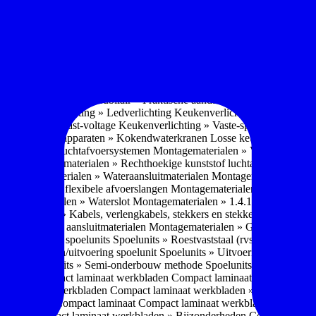
soires » Kast systemen
Inbouwaccessoires » Kast-inbouw-systemen
In
kkast systemen
Inbouwaccessoires » Hoekkast uittreksystemen
Inbouwa
naccessoires » Keukenkranen
Keukenkranen » Types/soorten
Keukenk
h kraan
Keukenkranen » Infrarood kraan
Keukenkranen » Extra functi
ater
Keukenkranen » Gekoeld water
Keukenkranen » Koolzuur toevo
iek (pvd)
Keukenkranen » Vorm Keukenkraan
Keukenkranen » Mont
Keukenmeubilair » Wat is keukenmeubilair?
Keukenmeubilair » Versch
trends 2026
Keukenmeubilair » Praktische aandachtspunten
Keukenmeu
ing
Keukenverlichting » Ledverlichting
Keukenverlichting » Installatie
verlichting » Vast-voltage
Keukenverlichting » Vaste-spanning
Keuken
n
Losse keukenapparaten » Kokendwaterkranen
Losse keukenapparaten 
aterialen » Luchtafvoersystemen
Montagematerialen » Verschillende
langen
Montagematerialen » Rechthoekige kunststof luchtafvoersystem
en
Montagematerialen » Wateraansluitmaterialen
Montagematerialen » Aa
» 1.2.1 Ronde flexibele afvoerslangen
Montagematerialen » Dempingsy
ontagematerialen » Waterslot
Montagematerialen » 1.4.1 Plasmafilter
M
gematerialen » Kabels, verlengkabels, stekkers en stekkerblokken
Mont
erialen » Gas aansluitmaterialen
Montagematerialen » Gasaansluitmat
s » Materialen spoelunits
Spoelunits » Roestvaststaal (rvs)
Spoelunits »
units » Design/uitvoering spoelunit
Spoelunits » Uitvoering
Spoelunits
ethode
Spoelunits » Semi-onderbouw methode
Spoelunits » Tussenbo
aden » Compact laminaat werkbladen
Compact laminaat werkbladen 
ct laminaat werkbladen
Compact laminaat werkbladen » Nanotech ma
 Uitstraling Compact laminaat
Compact laminaat werkbladen » Mogel
bladen
Compact laminaat werkbladen » Bijzonderheden Compact lami