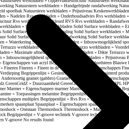
Natuursteen werkbladen » Oppervlaktestructuur
Natuursteen werkblad
fwerking
Natuursteen werkbladen » Handgefrijnde randafwerking
Natuu
eid spoelbak
Natuursteen werkbladen » Prijsniveau
Keukenwerkbladen
den » Nadelen
Rvs werkbladen » Onderhoudsadvies
Rvs werkbladen » 
ructuur
Rvs werkbladen » Gekleurd RVS
Rvs werkbladen » Randafwe
erkbladen » Solid Surface werkbladen
Solid Surface werkbladen » 
es
Solid Surface werkbladen » Uitstraling
Solid Surface werkbladen » 
tuur
Solid Surface werkbladen » Randafwerking
Solid Surface werkbl
den » Waterkering
Solid Surface werkbladen » Inbouwmogelijkheid sp
n
Terrazzo werkbladen » Eigenschappen
Terrazzo werkbladen » Voorde
bladen » Maximale afmetingen
Terrazzo werkbladen » Dikte
Terrazzo 
n » Inbouwmogelijkheid spoelbak
Terrazzo werkbladen » Prijsniveau
B
» Eigenschappen van acryl
Begrippenlijst » Blauwe hardsteen
Blauwe 
t » Fineren
Fineren » Fineer in de keuken
Fineren » Eigenschappen Fin
 Verdieping
Begrippenlijst » Gesinterd productieproces
Gesinterd produ
» Andersoortig graniet (gabbro)
Graniet » Gneis
Graniet » Eigenschapp
idz
GreenGridZ » Duurzaamheid GreenGridz
Begrippenlijst » HPL
HP
rmer
Marmer » Eigenschappen marmer
Marmer » Productie marmer
Beg
amine » Toepassingen melamine
Begrippenlijst » Multiplex
Multiplex 
genschappen multiplex
Begrippenlijst » Rvs
Rvs » Eigenschappen RV
nmerken spaanplaat
Spaanplaat » Eigenschappen spaanplaat
Spaanplaat
moshock » Ontstaan Thermoshock
Thermoshock » Materialen & gevoe
hock
Begrippenlijst » V-groove techniek
V-groove techniek » Toepasbar
ten V-groove
No results found