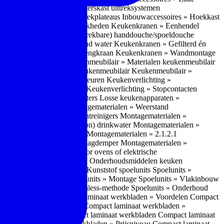
bouwaccessoires » Apothekerskast uittreksystemen
ccessoires » Hoekkast uittrekplateaus
Inbouwaccessoires » Hoekkast
ranen » Bedieningsmogelijkheden
Keukenkranen » Eenhendel
es
Keukenkranen » Met (uitrekbare) handdouche/spoeldouche
egen
Keukenkranen » Kokend water
Keukenkranen » Gefilterd én
age
Keukenkranen » Bladmengkraan
Keukenkranen » Wandmontage
illende meubeltypen
Keukenmeubilair » Materialen keukenmeubilair
bilair » Duurzaamheid keukenmeubilair
Keukenmeubilair »
Keukenverlichting » Lichtkleuren
Keukenverlichting »
verlichting » Dimbaarheid
Keukenverlichting » Stopcontacten
» Plintverwarming/plintheaters
Losse keukenapparaten »
 Luchtafvoersystemen
Montagematerialen » Weerstand
en
Montagematerialen » Luchtreinigers
Montagematerialen »
nsluitmateriaal voor (schoon) drinkwater
Montagematerialen »
steem van lades en deuren
Montagematerialen » 2.1.2.1
ontagematerialen » Waterslagdemper
Montagematerialen »
agematerialen » Kabels voor ovens of elektrische
erialen
Montagematerialen » Onderhoudsmiddelen keuken
 2.2 Kunststof
Spoelunits » Kunststof spoelunits
Spoelunits »
 » Montage spoelunit
Spoelunits » Montage
Spoelunits » Vlakinbouw
uw methode
Spoelunits » Rimless-methode
Spoelunits » Onderhoud
» Eigenschappen
Compact laminaat werkbladen » Voordelen Compact
ssief laminaat werkbladen
Compact laminaat werkbladen »
ijke randafwerking Compact laminaat werkbladen
Compact laminaat
naat
Compact laminaat werkbladen » Prijsniveau Compact laminaat