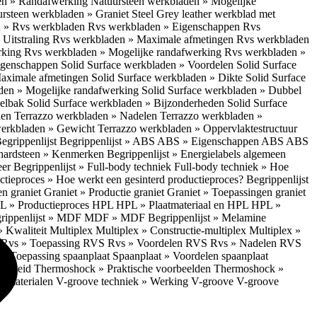
en » Randafwerking
Natuursteen werkbladen » Mogelijke
rsteen werkbladen » Graniet Steel Grey leather werkblad met
 » Rvs werkbladen
Rvs werkbladen » Eigenschappen
Rvs
Uitstraling
Rvs werkbladen » Maximale afmetingen
Rvs werkbladen
rking
Rvs werkbladen » Mogelijke randafwerking
Rvs werkbladen »
Eigenschappen
Solid Surface werkbladen » Voordelen
Solid Surface
Maximale afmetingen
Solid Surface werkbladen » Dikte
Solid Surface
aden » Mogelijke randafwerking
Solid Surface werkbladen » Dubbel
oelbak
Solid Surface werkbladen » Bijzonderheden
Solid Surface
len
Terrazzo werkbladen » Nadelen
Terrazzo werkbladen »
werkbladen » Gewicht
Terrazzo werkbladen » Oppervlaktestructuur
egrippenlijst
Begrippenlijst » ABS
ABS » Eigenschappen ABS
ABS
hardsteen » Kenmerken
Begrippenlijst » Energielabels algemeen
eer
Begrippenlijst » Full-body techniek
Full-body techniek » Hoe
ctieproces » Hoe werkt een gesinterd productieproces?
Begrippenlijst
en graniet
Graniet » Productie graniet
Graniet » Toepassingen graniet
L » Productieproces HPL
HPL » Plaatmateriaal en HPL
HPL »
rippenlijst » MDF
MDF » MDF
Begrippenlijst » Melamine
» Kwaliteit Multiplex
Multiplex » Constructie-multiplex
Multiplex »
S
Rvs » Toepassing RVS
Rvs » Voordelen RVS
Rvs » Nadelen RVS
 » Toepassing spaanplaat
Spaanplaat » Voordelen spaanplaat
ligheid
Thermoshock » Praktische voorbeelden
Thermoshock »
e materialen
V-groove techniek » Werking V-groove
V-groove