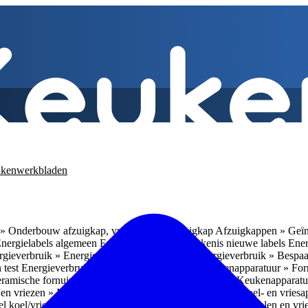
kenwerkbladen
» Onderbouw afzuigkap, vrijhangende afzuigkap
Afzuigkappen » Geïn
Energielabels algemeen
Energieverbruik » Betekenis nieuwe labels
Ener
gieverbruik » Energieverbruik in de praktijk
Energieverbruik » Bespaa
 test
Energieverbruik » 1
Energieverbruik » 5
Keukenapparatuur » Fo
eramische fornuizen
Keukenapparatuur » Inbouwlades
Keukenapparatu
en vriezen » Nismaten
Koelen en vriezen » Vrijstaande koel- en vries
el koel/vrieskasten
Koelen en vriezen » LED-verlichting
Koelen en vri