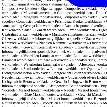
Compact laminaat werkbladen » Kenmerken
Keukenwerkbladen » C
Composiet werkbladen » Eigenschappen
Composiet werkbladen » V
werkbladen » Maximale afmetingen
Composiet werkbladen » Dikte
C
werkbladen » Mogelijke randafwerking
Composiet werkbladen » Wat
spoelbak
Composiet werkbladen » Prijsniveau
Keukenwerkbladen » 
samenstelling
Gerecyclede werkbladen » Aandachtspunten / verdiep
Keukenwerkbladen » Glazen werkbladen
Glazen werkbladen » Eig
Uitstraling
Glazen werkbladen » Maximale afmetingen
Glazen werkb
Glazen werkbladen » Inbouwmogelijkheden spoelbak
Glazen werkbl
Keramiek werkbladen » Nadelen
Keramiek werkbladen » Onderhoud
werkbladen » Gewicht
Keramiek werkbladen » Oppervlaktestructuu
Inbouwmogelijkheden spoelbak
Keramiek werkbladen » Prijsniveau
werkbladen » Voordelen Laminaat werkbladen
Laminaat werkbladen
Laminaat werkbladen
Laminaat werkbladen » Randafwerking
Lamina
werkbladen » Waterkering
Laminaat werkbladen » Afgeronde voork
werkbladen » Semi-onderbouw
Laminaat werkbladen » Opbouw
Lam
Lichtgewicht Beton werkbladen
Lichtgewicht Beton werkbladen » 
Nadelen
Lichtgewicht Beton werkbladen » Onderhoudsadvies
Lichtg
Lichtgewicht Beton werkbladen » Gewicht
Lichtgewicht Beton werk
Inbouwmogelijkheid spoelbak
Lichtgewicht Beton werkbladen » Pri
Voordelen
Massief houten werkbladen » Nadelen
Massief houten we
werkbladen » Dikte
Massief houten werkbladen » Gewicht
Massief h
Inbouwmogelijkheid spoelbak
Massief houten werkbladen » Bijzond
Natuursteen werkbladen » Voordelen
Natuursteen werkbladen » Nad