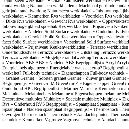
Natuursteen werkbladen » Dikte
Natuursteen werkbladen » Gewicht
randafwerking
Natuursteen werkbladen » Machinaal gefrijnde randa
gefrijnde randafwerking
Natuursteen werkbladen » Inbouwmogelijkh
werkbladen » Kenmerken
Rvs werkbladen » Voordelen
Rvs werkbla
» Dikte
Rvs werkbladen » Gewicht
Rvs werkbladen » Oppervlaktest
Inbouwmogelijkheid spoelbak
Rvs werkbladen » Prijsniveau
Keukenw
werkbladen » Nadelen
Solid Surface werkbladen » Onderhoudsadvi
werkbladen » Gewicht
Solid Surface werkbladen » Oppervlaktestruc
facet
Solid Surface werkbladen » Verstekrand
Solid Surface werkbla
werkbladen » Prijsniveau
Keukenwerkbladen » Terrazzo werkblade
Onderhoudsadvies
Terrazzo werkbladen » Uitstraling
Terrazzo werk
Terrazzo werkbladen » Mogelijke randafwerking
Terrazzo werkblade
» Voordelen ABS
ABS » Nadelen ABS
Begrippenlijst » Acryl
Acryl 
Energielabels algemeen » Energielabel: wat staat erop?
Begrippenlijs
werkt het?
Full-body techniek » Eigenschappen
Full-body techniek »
» Graniet
Graniet » Soorten graniet
Graniet » Zuiver graniet
Graniet 
Begrippenlijst » GreenGridZ
GreenGridZ » Eigenschappen GreenGr
Onderhoud HPL
Begrippenlijst » Marmer
Marmer » Kenmerken ma
Melamine » Melaminehars
Melamine » Eigenschappen melamine
Mel
Decoratieve multiplex
Multiplex » Speciale multiplex
Multiplex » Ei
Rvs » Onderhoud RVS
Begrippenlijst » Spaanplaat
Spaanplaat » Ke
Spaanplaat » Nadelen spaanplaat
Begrippenlijst » Thermoshock
Ther
Gevolgen Thermoshock
Thermoshock » Aandachtspunten Thermos
techniek » Kenmerken V-groove
V-groove techniek » Aandachtspun
Inloggen