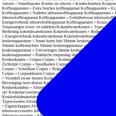
vriezen » Smartfuncties
Koelen en vriezen » Koeltechnieken
Keukena
Koffieapparaten » Extra functies koffieapparaat
Koffieapparaten » Ext
Koffieapparaten » Nadelen inbouwkoffieapparaat
Koffieapparaten »
inbouwkoffieapparaat
Koffieapparaten » Geluidsniveau inbouwkoffi
Energieverbruik inbouwkoffieapparaat
Koffieapparaten » Keuze koff
Toepassingen (voor- en nadelen)
Kokendwaterkranen » Types
Kokend
Bediening kokendwaterkranen
Kokendwaterkranen » Boilers koken
» Energieverbruik kokendwaterkraan
Kokendwaterkranen » Onderho
keukenapparatuur » Smart home hub
Slimme keukenapparatuur » Sl
Slimme koffiemachine
Slimme keukenapparatuur » Slimme stekker
S
keukenapparatuur » Uitvoeringen slimme keukenapparatuur
Slimme k
keukenapparatuur » Praktische toepassing slimme keukenapparatuur
Keukenkasten » Corpus
Corpus » Kenmerken
Corpus » Materiaal C
Zichtzijde
Corpus » Spoelkasten
Corpus » Soorten keukenkasten
Cor
Corpus » Schuifkast
Corpus » Regaalkast
Corpus » Afwijkend corpu
Corpus » Corpuskleuren
Corpus » Corpus in kleur
Corpus » Voordeel
» Voordeel zware deuren
Keukenkasten » Kastindeling
Keukenkaste
Bevestiging twee deuren
Keukenkastdeur » Vaatwasserdeur
Keukenka
Keukenkastdeur » Afmetingen
Keukenkastdeur » Hoogte front
Keuke
op!
Keukenaccessoires
Keukenaccessoires » Achterwanden
Achterwa
Keukenbladmaterialen als achterwand
Achterwanden » Hittebestendi
Types/soorten
Afvalsystemen » Installatie
Afvalsystemen » Inbouw i
» Eigenschappen
Afvalsystemen » Inhoud
Afvalsystemen » Energie
A
inbouwaccessoires
Inbouwaccessoires » Bestek- en ladeindelingen vo
Inbouwaccessoires » Afvalsystemen
Inbouwaccessoires » Inbouw korv