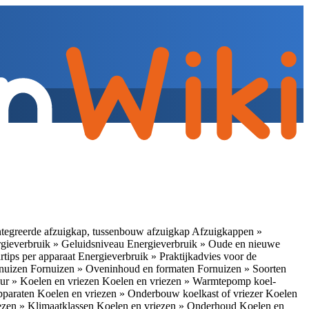
tegreerde afzuigkap, tussenbouw afzuigkap
Afzuigkappen »
gieverbruik » Geluidsniveau
Energieverbruik » Oude en nieuwe
rtips per apparaat
Energieverbruik » Praktijkadvies voor de
rnuizen
Fornuizen » Oveninhoud en formaten
Fornuizen » Soorten
ur » Koelen en vriezen
Koelen en vriezen » Warmtepomp koel-
apparaten
Koelen en vriezen » Onderbouw koelkast of vriezer
Koelen
ezen » Klimaatklassen
Koelen en vriezen » Onderhoud
Koelen en