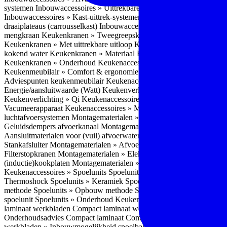
systemen
Inbouwaccessoires » Uittrekbare ladesystemen
Inbouwacces
Inbouwaccessoires » Kast-uittrek-systemen
Inbouwaccessoires » Hoe
draaiplateaus (carrousselkast)
Inbouwaccessoires » Onderhoud
Keuke
mengkraan
Keukenkranen » Tweegreepskraan
Keukenkranen » Touc
Keukenkranen » Met uittrekbare uitloop
Keukenkranen » Gefilterd w
kokend water
Keukenkranen » Materiaal
Keukenkranen » Pvd Techn
Keukenkranen » Onderhoud
Keukenaccessoires » Keukenmeubilair
Keukenmeubilair » Comfort & ergonomie
Keukenmeubilair » Design
Adviespunten keukenmeubilair
Keukenaccessoires » Keukenverlicht
Energie/aansluitwaarde (Watt)
Keukenverlichting » Leddriver
Keuken
Keukenverlichting » Qi
Keukenaccessoires » Losse keukenapparate
Vacumeerapparaat
Keukenaccessoires » Montagematerialen
Montagem
luchtafvoersystemen
Montagematerialen » Flexibele (ronde) afvoers
Geluidsdempers afvoerkanaal
Montagematerialen » Aansluitmaterial
Aansluitmaterialen voor (vuil) afvoerwater sifons
Montagematerialen 
Stankafsluiter
Montagematerialen » Afvoerpluggen t.b.v. spoelunits
M
Filterstopkranen
Montagematerialen » Elektra aansluitmateriaal
Monta
(inductie)kookplaten
Montagematerialen » Combiregelaar
Montagemat
Keukenaccessoires » Spoelunits
Spoelunits » Types/soorten
Spoelunit
Thermoshock
Spoelunits » Keramiek
Spoelunits » Tegelbakken
Spoel
methode
Spoelunits » Opbouw methode
Spoelunits » Onderbouw m
spoelunit
Spoelunits » Onderhoud
Keukenwerkbladen
Keukenwerkbl
laminaat werkbladen
Compact laminaat werkbladen » Nadelen Compa
Onderhoudsadvies Compact laminaat
Compact laminaat werkbladen »
werkbladen » Inbouwmogelijkheid spoelbak Compact laminaat werk