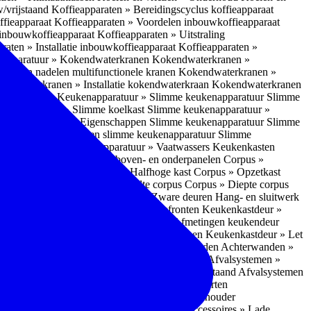
w/vrijstaand
Koffieapparaten » Bereidingscyclus koffieapparaat
ffieapparaat
Koffieapparaten » Voordelen inbouwkoffieapparaat
 inbouwkoffieapparaat
Koffieapparaten » Uitstraling
raten » Installatie inbouwkoffieapparaat
Koffieapparaten »
apparatuur » Kokendwaterkranen
Kokendwaterkranen »
or- en nadelen multifunctionele kranen
Kokendwaterkranen »
endwaterkranen » Installatie kokendwaterkraan
Kokendwaterkranen
tuur » Ovens
Keukenapparatuur » Slimme keukenapparatuur
Slimme
kenapparatuur » Slimme koelkast
Slimme keukenapparatuur »
ukenapparatuur » Eigenschappen Slimme keukenapparatuur
Slimme
napparatuur » Nadelen slimme keukenapparatuur
Slimme
ukenapparatuur
Keukenapparatuur » Vaatwassers
Keukenkasten
n
Corpus » Buitenkant zij-, boven- en onderpanelen
Corpus »
Corpus » Hoge kast
Corpus » Halfhoge kast
Corpus » Opzetkast
» Hoogte corpus
Corpus » Breedte corpus
Corpus » Diepte corpus
rk » Nadelen
Hang- en sluitwerk » Zware deuren
Hang- en sluitwerk
eukenkastdeur » Soorten deur- en ladefronten
Keukenkastdeur »
ur » Glijbevestiging
Keukenkastdeur » Afmetingen keukendeur
eur » Maatwerk
Keukenkastdeur » Deurgrepen
Keukenkastdeur » Let
terwanden
Achterwanden » Nadelen achterwanden
Achterwanden »
itstraling
Keukenaccessoires » Afvalsystemen
Afvalsystemen »
 » Inbouw in de spoelunit
Afvalsystemen » Vrijstaand
Afvalsystemen
s » Inbouwaccessoires
Inbouwaccessoires » Soorten
ade indelingen
Inbouwaccessoires » Handdoekhouder
nbouwaccessoires » Fire Safety Kit
Inbouwaccessoires » Lade