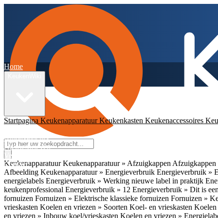
Home
KeukenWiki
Startpagina
Keukenapparatuur
Keukenkasten
Keukenaccessoires
Keu
App
Ambassadeurs
Nieuwsbrieven
Veelgestelde vragen
Keukenapparatuur
Keukenapparatuur » Afzuigkappen
Afzuigkappen 
Contact
Afbeelding
Keukenapparatuur » Energieverbruik
Energieverbruik » 
energielabels
Energieverbruik » Werking nieuwe label in praktijk
Ener
keukenprofessional
Energieverbruik » 12
Energieverbruik » Dit is een
fornuizen
Fornuizen » Elektrische klassieke fornuizen
Fornuizen » K
vrieskasten
Koelen en vriezen » Soorten Koel- en vrieskasten
Koelen 
en vriezen » Inbouw koel/vrieskasten
Koelen en vriezen » Energielab