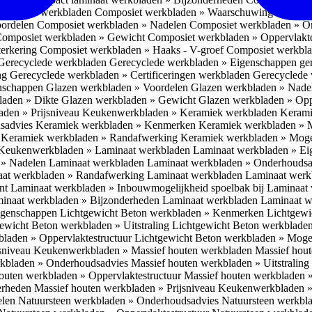
omposiet werkbladen
Composiet werkbladen » Waarschuwing Monteurs:
oordelen
Composiet werkbladen » Nadelen
Composiet werkbladen » O
omposiet werkbladen » Gewicht
Composiet werkbladen » Oppervlakt
erkering
Composiet werkbladen » Haaks - V-groef
Composiet werkbla
Gerecyclede werkbladen
Gerecyclede werkbladen » Eigenschappen ge
ing
Gerecyclede werkbladen » Certificeringen werkbladen
Gerecyclede 
enschappen
Glazen werkbladen » Voordelen
Glazen werkbladen » Nad
laden » Dikte
Glazen werkbladen » Gewicht
Glazen werkbladen » Opp
aden » Prijsniveau
Keukenwerkbladen » Keramiek werkbladen
Kerami
sadvies
Keramiek werkbladen » Kenmerken
Keramiek werkbladen » 
r
Keramiek werkbladen » Randafwerking
Keramiek werkbladen » Moge
Keukenwerkbladen » Laminaat werkbladen
Laminaat werkbladen » E
 » Nadelen Laminaat werkbladen
Laminaat werkbladen » Onderhoudsa
at werkbladen » Randafwerking Laminaat werkbladen
Laminaat wer
ant
Laminaat werkbladen » Inbouwmogelijkheid spoelbak bij Laminaat
inaat werkbladen » Bijzonderheden Laminaat werkbladen
Laminaat w
Eigenschappen
Lichtgewicht Beton werkbladen » Kenmerken
Lichtgewi
ewicht Beton werkbladen » Uitstraling
Lichtgewicht Beton werkblade
bladen » Oppervlaktestructuur
Lichtgewicht Beton werkbladen » Moge
jsniveau
Keukenwerkbladen » Massief houten werkbladen
Massief hou
rkbladen » Onderhoudsadvies
Massief houten werkbladen » Uitstraling
outen werkbladen » Oppervlaktestructuur
Massief houten werkbladen 
erheden
Massief houten werkbladen » Prijsniveau
Keukenwerkbladen »
elen
Natuursteen werkbladen » Onderhoudsadvies
Natuursteen werkbla