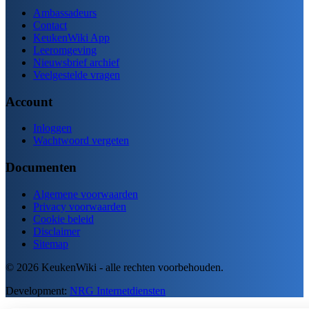
Ambassadeurs
Contact
KeukenWiki App
Leeromgeving
Nieuwsbrief archief
Veelgestelde vragen
Account
Inloggen
Wachtwoord vergeten
Documenten
Algemene voorwaarden
Privacy voorwaarden
Cookie beleid
Disclaimer
Sitemap
© 2026 KeukenWiki - alle rechten voorbehouden.
Development:
NRG Internetdiensten