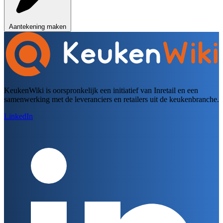
Aantekening maken
KeukenWiki is oorspronkelijk een initiatief van Inretail en een
samenwerking met de leveranciers en retailers uit de keukenbranche.
LinkedIn