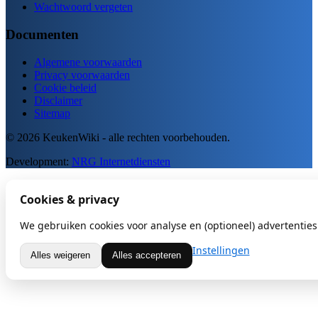
Wachtwoord vergeten
Documenten
Algemene voorwaarden
Privacy voorwaarden
Cookie beleid
Disclaimer
Sitemap
© 2026 KeukenWiki - alle rechten voorbehouden.
Development:
NRG Internetdiensten
Cookies & privacy
We gebruiken cookies voor analyse en (optioneel) advertenties.
Instellingen
Alles weigeren
Alles accepteren