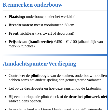
Kenmerken onderbouw
Plaatsing:
onderbouw, onder het werkblad
Breedtematen:
meest voorkomend 60 cm
Front:
zichtbaar (rvs, zwart of decorplaat)
Prijsniveau (bandbreedte):
€450 – €1.100 (afhankelijk van
merk & functies)
Aandachtspunten/Verdieping
Controleer de
plinthoogte
van de keuken; onderbouwmodellen
hebben soms net andere speling dan geïntegreerde varianten.
Let op de
deurhoogte
en hoe deze aansluit op de kastenlijn.
Bij een doorlopende plint: check of de
deur het plintwerk niet
raakt
tijdens openen.
In moderne keukens kiezen klanten vaak voor geïntegreerde