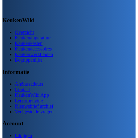
KeukenWiki
Overzicht
Keukenapparatuur
Keukenkasten
Keukenaccessoires
Keukenwerkbladen
Begrippenlijst
Informatie
Ambassadeurs
Contact
KeukenWiki App
Leeromgeving
Nieuwsbrief archief
Veelgestelde vragen
Account
Inloggen