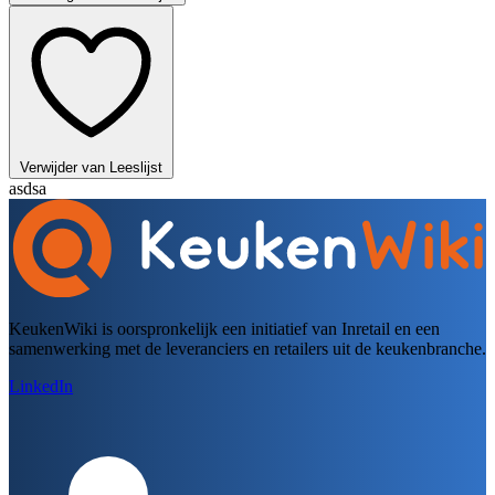
Verwijder van Leeslijst
asdsa
KeukenWiki is oorspronkelijk een initiatief van Inretail en een
samenwerking met de leveranciers en retailers uit de keukenbranche.
LinkedIn