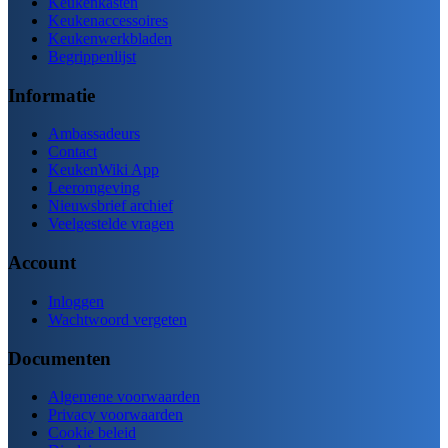
Keukenkasten
Keukenaccessoires
Keukenwerkbladen
Begrippenlijst
Informatie
Ambassadeurs
Contact
KeukenWiki App
Leeromgeving
Nieuwsbrief archief
Veelgestelde vragen
Account
Inloggen
Wachtwoord vergeten
Documenten
Algemene voorwaarden
Privacy voorwaarden
Cookie beleid