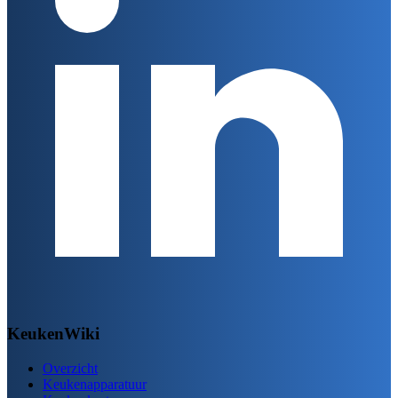
KeukenWiki
Overzicht
Keukenapparatuur