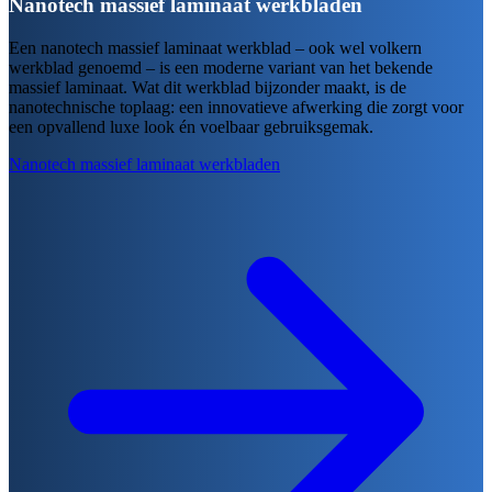
Nanotech massief laminaat werkbladen
Een nanotech massief laminaat werkblad – ook wel volkern
werkblad genoemd – is een moderne variant van het bekende
massief laminaat. Wat dit werkblad bijzonder maakt, is de
nanotechnische toplaag: een innovatieve afwerking die zorgt voor
een opvallend luxe look én voelbaar gebruiksgemak.
Nanotech massief laminaat werkbladen