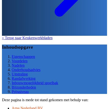
« Terug naar Keukenwerkbladen
Inhoudsopgave
Eigenschappen
Voordelen
Nadelen
Onderhoudsadvies
Uitstraling
Randafwerking
Inbouwmogelijkheid spoelbak
Bijzonderheden
Prijsniveau
Deze pagina is mede tot stand gekomen met behulp van:
Arpa Nederland BV