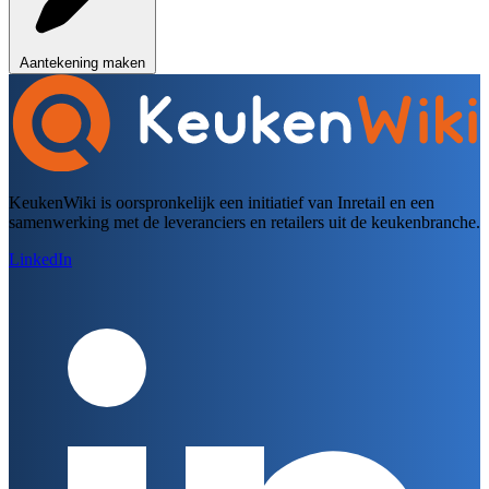
Aantekening maken
KeukenWiki is oorspronkelijk een initiatief van Inretail en een
samenwerking met de leveranciers en retailers uit de keukenbranche.
LinkedIn