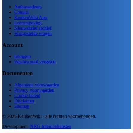
Ambassadeurs
Contact
KeukenWiki App
Leeromgeving
Nieuwsbrief archief
Veelgestelde vragen
Account
Inloggen
Wachtwoord vergeten
Documenten
Algemene voorwaarden
Privacy voorwaarden
Cookie beleid
Disclaimer
Sitemap
© 2026 KeukenWiki - alle rechten voorbehouden.
Development:
NRG Internetdiensten