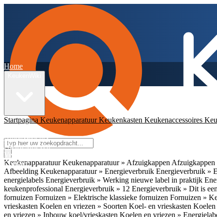
Home
KeukenWiki
Startpagina
Keukenapparatuur
Keukenkasten
Keukenaccessoires
Keu
App
Ambassadeurs
Nieuwsbrieven
Veelgestelde vragen
Keukenapparatuur
Keukenapparatuur » Afzuigkappen
Afzuigkappen 
Contact
Afbeelding
Keukenapparatuur » Energieverbruik
Energieverbruik » 
energielabels
Energieverbruik » Werking nieuwe label in praktijk
Ener
keukenprofessional
Energieverbruik » 12
Energieverbruik » Dit is een
fornuizen
Fornuizen » Elektrische klassieke fornuizen
Fornuizen » K
vrieskasten
Koelen en vriezen » Soorten Koel- en vrieskasten
Koelen 
en vriezen » Inbouw koel/vrieskasten
Koelen en vriezen » Energielab