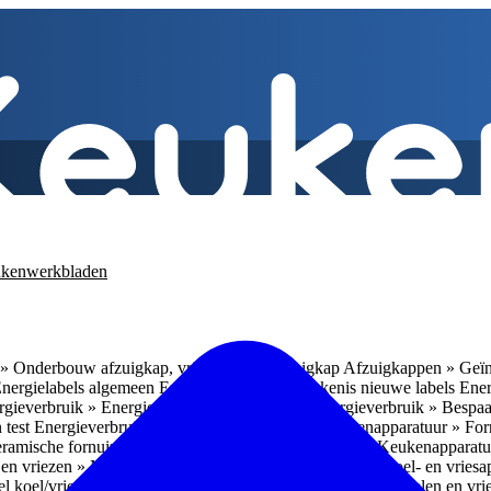
kenwerkbladen
» Onderbouw afzuigkap, vrijhangende afzuigkap
Afzuigkappen » Geïn
Energielabels algemeen
Energieverbruik » Betekenis nieuwe labels
Ener
gieverbruik » Energieverbruik in de praktijk
Energieverbruik » Bespaa
 test
Energieverbruik » 1
Energieverbruik » 5
Keukenapparatuur » Fo
eramische fornuizen
Keukenapparatuur » Inbouwlades
Keukenapparatu
en vriezen » Nismaten
Koelen en vriezen » Vrijstaande koel- en vries
el koel/vrieskasten
Koelen en vriezen » LED-verlichting
Koelen en vri