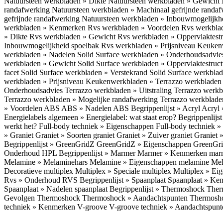
Natuursteen werkbladen » Dikte
Natuursteen werkbladen » Gewicht
randafwerking
Natuursteen werkbladen » Machinaal gefrijnde randa
gefrijnde randafwerking
Natuursteen werkbladen » Inbouwmogelijkh
werkbladen » Kenmerken
Rvs werkbladen » Voordelen
Rvs werkbla
» Dikte
Rvs werkbladen » Gewicht
Rvs werkbladen » Oppervlaktest
Inbouwmogelijkheid spoelbak
Rvs werkbladen » Prijsniveau
Keukenw
werkbladen » Nadelen
Solid Surface werkbladen » Onderhoudsadvi
werkbladen » Gewicht
Solid Surface werkbladen » Oppervlaktestruc
facet
Solid Surface werkbladen » Verstekrand
Solid Surface werkbla
werkbladen » Prijsniveau
Keukenwerkbladen » Terrazzo werkblade
Onderhoudsadvies
Terrazzo werkbladen » Uitstraling
Terrazzo werk
Terrazzo werkbladen » Mogelijke randafwerking
Terrazzo werkblade
» Voordelen ABS
ABS » Nadelen ABS
Begrippenlijst » Acryl
Acryl 
Energielabels algemeen » Energielabel: wat staat erop?
Begrippenlijs
werkt het?
Full-body techniek » Eigenschappen
Full-body techniek »
» Graniet
Graniet » Soorten graniet
Graniet » Zuiver graniet
Graniet 
Begrippenlijst » GreenGridZ
GreenGridZ » Eigenschappen GreenGr
Onderhoud HPL
Begrippenlijst » Marmer
Marmer » Kenmerken ma
Melamine » Melaminehars
Melamine » Eigenschappen melamine
Mel
Decoratieve multiplex
Multiplex » Speciale multiplex
Multiplex » Ei
Rvs » Onderhoud RVS
Begrippenlijst » Spaanplaat
Spaanplaat » Ke
Spaanplaat » Nadelen spaanplaat
Begrippenlijst » Thermoshock
Ther
Gevolgen Thermoshock
Thermoshock » Aandachtspunten Thermos
techniek » Kenmerken V-groove
V-groove techniek » Aandachtspun
Inloggen