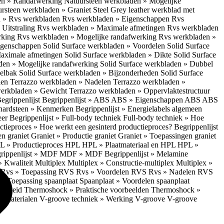
en » Randafwerking
Natuursteen werkbladen » Mogelijke
rsteen werkbladen » Graniet Steel Grey leather werkblad met
 » Rvs werkbladen
Rvs werkbladen » Eigenschappen
Rvs
Uitstraling
Rvs werkbladen » Maximale afmetingen
Rvs werkbladen
rking
Rvs werkbladen » Mogelijke randafwerking
Rvs werkbladen »
Eigenschappen
Solid Surface werkbladen » Voordelen
Solid Surface
Maximale afmetingen
Solid Surface werkbladen » Dikte
Solid Surface
aden » Mogelijke randafwerking
Solid Surface werkbladen » Dubbel
oelbak
Solid Surface werkbladen » Bijzonderheden
Solid Surface
len
Terrazzo werkbladen » Nadelen
Terrazzo werkbladen »
werkbladen » Gewicht
Terrazzo werkbladen » Oppervlaktestructuur
egrippenlijst
Begrippenlijst » ABS
ABS » Eigenschappen ABS
ABS
hardsteen » Kenmerken
Begrippenlijst » Energielabels algemeen
eer
Begrippenlijst » Full-body techniek
Full-body techniek » Hoe
ctieproces » Hoe werkt een gesinterd productieproces?
Begrippenlijst
en graniet
Graniet » Productie graniet
Graniet » Toepassingen graniet
L » Productieproces HPL
HPL » Plaatmateriaal en HPL
HPL »
rippenlijst » MDF
MDF » MDF
Begrippenlijst » Melamine
» Kwaliteit Multiplex
Multiplex » Constructie-multiplex
Multiplex »
S
Rvs » Toepassing RVS
Rvs » Voordelen RVS
Rvs » Nadelen RVS
 » Toepassing spaanplaat
Spaanplaat » Voordelen spaanplaat
ligheid
Thermoshock » Praktische voorbeelden
Thermoshock »
e materialen
V-groove techniek » Werking V-groove
V-groove