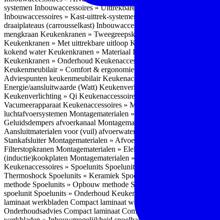
systemen
Inbouwaccessoires » Uittrekbare ladesystemen
Inbouwacces
Inbouwaccessoires » Kast-uittrek-systemen
Inbouwaccessoires » Hoe
draaiplateaus (carrousselkast)
Inbouwaccessoires » Onderhoud
Keuke
mengkraan
Keukenkranen » Tweegreepskraan
Keukenkranen » Touc
Keukenkranen » Met uittrekbare uitloop
Keukenkranen » Gefilterd w
kokend water
Keukenkranen » Materiaal
Keukenkranen » Pvd Techn
Keukenkranen » Onderhoud
Keukenaccessoires » Keukenmeubilair
Keukenmeubilair » Comfort & ergonomie
Keukenmeubilair » Design
Adviespunten keukenmeubilair
Keukenaccessoires » Keukenverlicht
Energie/aansluitwaarde (Watt)
Keukenverlichting » Leddriver
Keuken
Keukenverlichting » Qi
Keukenaccessoires » Losse keukenapparate
Vacumeerapparaat
Keukenaccessoires » Montagematerialen
Montagem
luchtafvoersystemen
Montagematerialen » Flexibele (ronde) afvoers
Geluidsdempers afvoerkanaal
Montagematerialen » Aansluitmaterial
Aansluitmaterialen voor (vuil) afvoerwater sifons
Montagematerialen 
Stankafsluiter
Montagematerialen » Afvoerpluggen t.b.v. spoelunits
M
Filterstopkranen
Montagematerialen » Elektra aansluitmateriaal
Monta
(inductie)kookplaten
Montagematerialen » Combiregelaar
Montagemat
Keukenaccessoires » Spoelunits
Spoelunits » Types/soorten
Spoelunit
Thermoshock
Spoelunits » Keramiek
Spoelunits » Tegelbakken
Spoel
methode
Spoelunits » Opbouw methode
Spoelunits » Onderbouw m
spoelunit
Spoelunits » Onderhoud
Keukenwerkbladen
Keukenwerkbl
laminaat werkbladen
Compact laminaat werkbladen » Nadelen Compa
Onderhoudsadvies Compact laminaat
Compact laminaat werkbladen »
werkbladen » Inbouwmogelijkheid spoelbak Compact laminaat werk