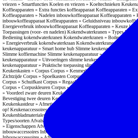
vriezen » Smartfuncties
Koelen en vriezen » Koeltechnieken
Keukena
Koffieapparaten » Extra functies koffieapparaat
Koffieapparaten » Ext
Koffieapparaten » Nadelen inbouwkoffieapparaat
Koffieapparaten »
inbouwkoffieapparaat
Koffieapparaten » Geluidsniveau inbouwkoffi
Energieverbruik inbouwkoffieapparaat
Koffieapparaten » Keuze koff
Toepassingen (voor- en nadelen)
Kokendwaterkranen » Types
Kokend
Bediening kokendwaterkranen
Kokendwaterkranen » Boilers koken
» Energieverbruik kokendwaterkraan
Kokendwaterkranen » Onderho
keukenapparatuur » Smart home hub
Slimme keukenapparatuur » Sl
Slimme koffiemachine
Slimme keukenapparatuur » Slimme stekker
S
keukenapparatuur » Uitvoeringen slimme keukenapparatuur
Slimme k
keukenapparatuur » Praktische toepassing slimme keukenapparatuur
Keukenkasten » Corpus
Corpus » Kenmerken
Corpus » Materiaal C
Zichtzijde
Corpus » Spoelkasten
Corpus » Soorten keukenkasten
Cor
Corpus » Schuifkast
Corpus » Regaalkast
Corpus » Afwijkend corpu
Corpus » Corpuskleuren
Corpus » Corpus in kleur
Corpus » Voordeel
» Voordeel zware deuren
Keukenkasten » Kastindeling
Keukenkaste
Bevestiging twee deuren
Keukenkastdeur » Vaatwasserdeur
Keukenka
Keukenkastdeur » Afmetingen
Keukenkastdeur » Hoogte front
Keuke
op!
Keukenaccessoires
Keukenaccessoires » Achterwanden
Achterwa
Keukenbladmaterialen als achterwand
Achterwanden » Hittebestendi
Types/soorten
Afvalsystemen » Installatie
Afvalsystemen » Inbouw i
» Eigenschappen
Afvalsystemen » Inhoud
Afvalsystemen » Energie
A
inbouwaccessoires
Inbouwaccessoires » Bestek- en ladeindelingen vo
Inbouwaccessoires » Afvalsystemen
Inbouwaccessoires » Inbouw korv