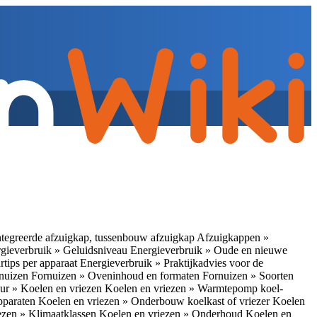
tegreerde afzuigkap, tussenbouw afzuigkap
Afzuigkappen »
gieverbruik » Geluidsniveau
Energieverbruik » Oude en nieuwe
rtips per apparaat
Energieverbruik » Praktijkadvies voor de
rnuizen
Fornuizen » Oveninhoud en formaten
Fornuizen » Soorten
ur » Koelen en vriezen
Koelen en vriezen » Warmtepomp koel-
apparaten
Koelen en vriezen » Onderbouw koelkast of vriezer
Koelen
ezen » Klimaatklassen
Koelen en vriezen » Onderhoud
Koelen en