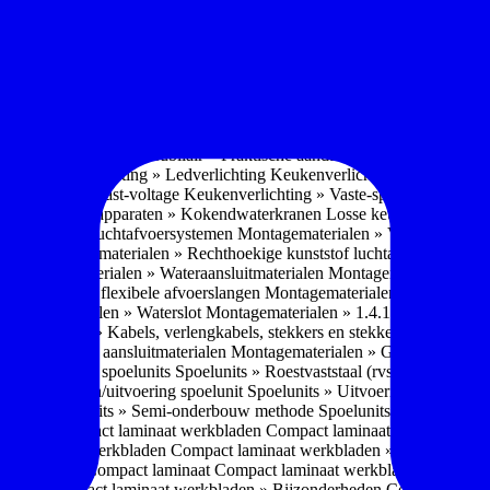
soires » Kast systemen
Inbouwaccessoires » Kast-inbouw-systemen
In
kkast systemen
Inbouwaccessoires » Hoekkast uittreksystemen
Inbouwa
naccessoires » Keukenkranen
Keukenkranen » Types/soorten
Keukenk
h kraan
Keukenkranen » Infrarood kraan
Keukenkranen » Extra functi
ater
Keukenkranen » Gekoeld water
Keukenkranen » Koolzuur toevo
iek (pvd)
Keukenkranen » Vorm Keukenkraan
Keukenkranen » Mont
Keukenmeubilair » Wat is keukenmeubilair?
Keukenmeubilair » Versch
trends 2026
Keukenmeubilair » Praktische aandachtspunten
Keukenmeu
ing
Keukenverlichting » Ledverlichting
Keukenverlichting » Installatie
verlichting » Vast-voltage
Keukenverlichting » Vaste-spanning
Keuken
n
Losse keukenapparaten » Kokendwaterkranen
Losse keukenapparaten 
aterialen » Luchtafvoersystemen
Montagematerialen » Verschillende
langen
Montagematerialen » Rechthoekige kunststof luchtafvoersystem
en
Montagematerialen » Wateraansluitmaterialen
Montagematerialen » Aa
» 1.2.1 Ronde flexibele afvoerslangen
Montagematerialen » Dempingsy
ontagematerialen » Waterslot
Montagematerialen » 1.4.1 Plasmafilter
M
gematerialen » Kabels, verlengkabels, stekkers en stekkerblokken
Mont
erialen » Gas aansluitmaterialen
Montagematerialen » Gasaansluitmat
s » Materialen spoelunits
Spoelunits » Roestvaststaal (rvs)
Spoelunits »
units » Design/uitvoering spoelunit
Spoelunits » Uitvoering
Spoelunits
ethode
Spoelunits » Semi-onderbouw methode
Spoelunits » Tussenbo
aden » Compact laminaat werkbladen
Compact laminaat werkbladen 
ct laminaat werkbladen
Compact laminaat werkbladen » Nanotech ma
 Uitstraling Compact laminaat
Compact laminaat werkbladen » Mogel
bladen
Compact laminaat werkbladen » Bijzonderheden Compact lami