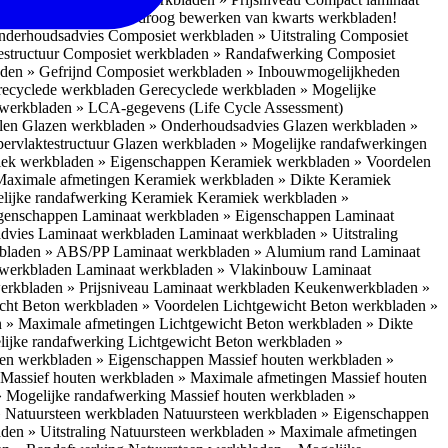
 bescherm je bij het droog bewerken van kwarts werkbladen!
nderhoudsadvies
Composiet werkbladen » Uitstraling
Composiet
estructuur
Composiet werkbladen » Randafwerking
Composiet
den » Gefrijnd
Composiet werkbladen » Inbouwmogelijkheden
recyclede werkbladen
Gerecyclede werkbladen » Mogelijke
werkbladen » LCA-gegevens (Life Cycle Assessment)
elen
Glazen werkbladen » Onderhoudsadvies
Glazen werkbladen »
ervlaktestructuur
Glazen werkbladen » Mogelijke randafwerkingen
ek werkbladen » Eigenschappen
Keramiek werkbladen » Voordelen
Maximale afmetingen
Keramiek werkbladen » Dikte
Keramiek
lijke randafwerking Keramiek
Keramiek werkbladen »
igenschappen
Laminaat werkbladen » Eigenschappen
Laminaat
dvies Laminaat werkbladen
Laminaat werkbladen » Uitstraling
kbladen » ABS/PP
Laminaat werkbladen » Alumium rand
Laminaat
 werkbladen
Laminaat werkbladen » Vlakinbouw
Laminaat
erkbladen » Prijsniveau Laminaat werkbladen
Keukenwerkbladen »
cht Beton werkbladen » Voordelen
Lichtgewicht Beton werkbladen »
n » Maximale afmetingen
Lichtgewicht Beton werkbladen » Dikte
lijke randafwerking
Lichtgewicht Beton werkbladen »
ten werkbladen » Eigenschappen
Massief houten werkbladen »
Massief houten werkbladen » Maximale afmetingen
Massief houten
» Mogelijke randafwerking
Massief houten werkbladen »
 Natuursteen werkbladen
Natuursteen werkbladen » Eigenschappen
den » Uitstraling
Natuursteen werkbladen » Maximale afmetingen