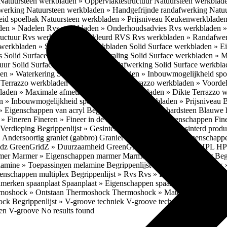
Natuursteen werkbladen » Oppervlaktestructuur
Natuursteen werkblad
fwerking
Natuursteen werkbladen » Handgefrijnde randafwerking
Natuu
eid spoelbak
Natuursteen werkbladen » Prijsniveau
Keukenwerkbladen
den » Nadelen
Rvs werkbladen » Onderhoudsadvies
Rvs werkbladen » 
ructuur
Rvs werkbladen » Gekleurd RVS
Rvs werkbladen » Randafwe
erkbladen » Solid Surface werkbladen
Solid Surface werkbladen » 
es
Solid Surface werkbladen » Uitstraling
Solid Surface werkbladen » 
tuur
Solid Surface werkbladen » Randafwerking
Solid Surface werkbl
den » Waterkering
Solid Surface werkbladen » Inbouwmogelijkheid sp
n
Terrazzo werkbladen » Eigenschappen
Terrazzo werkbladen » Voorde
bladen » Maximale afmetingen
Terrazzo werkbladen » Dikte
Terrazzo 
n » Inbouwmogelijkheid spoelbak
Terrazzo werkbladen » Prijsniveau
B
» Eigenschappen van acryl
Begrippenlijst » Blauwe hardsteen
Blauwe 
t » Fineren
Fineren » Fineer in de keuken
Fineren » Eigenschappen Fin
 Verdieping
Begrippenlijst » Gesinterd productieproces
Gesinterd produ
» Andersoortig graniet (gabbro)
Graniet » Gneis
Graniet » Eigenschapp
idz
GreenGridZ » Duurzaamheid GreenGridz
Begrippenlijst » HPL
HP
rmer
Marmer » Eigenschappen marmer
Marmer » Productie marmer
Beg
amine » Toepassingen melamine
Begrippenlijst » Multiplex
Multiplex 
genschappen multiplex
Begrippenlijst » Rvs
Rvs » Eigenschappen RV
nmerken spaanplaat
Spaanplaat » Eigenschappen spaanplaat
Spaanplaat
moshock » Ontstaan Thermoshock
Thermoshock » Materialen & gevoe
hock
Begrippenlijst » V-groove techniek
V-groove techniek » Toepasbar
ten V-groove
No results found