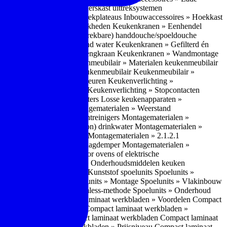
bouwaccessoires » Apothekerskast uittreksystemen
ccessoires » Hoekkast uittrekplateaus
Inbouwaccessoires » Hoekkast
ranen » Bedieningsmogelijkheden
Keukenkranen » Eenhendel
es
Keukenkranen » Met (uitrekbare) handdouche/spoeldouche
egen
Keukenkranen » Kokend water
Keukenkranen » Gefilterd én
age
Keukenkranen » Bladmengkraan
Keukenkranen » Wandmontage
illende meubeltypen
Keukenmeubilair » Materialen keukenmeubilair
bilair » Duurzaamheid keukenmeubilair
Keukenmeubilair »
Keukenverlichting » Lichtkleuren
Keukenverlichting »
verlichting » Dimbaarheid
Keukenverlichting » Stopcontacten
» Plintverwarming/plintheaters
Losse keukenapparaten »
 Luchtafvoersystemen
Montagematerialen » Weerstand
en
Montagematerialen » Luchtreinigers
Montagematerialen »
nsluitmateriaal voor (schoon) drinkwater
Montagematerialen »
steem van lades en deuren
Montagematerialen » 2.1.2.1
ontagematerialen » Waterslagdemper
Montagematerialen »
agematerialen » Kabels voor ovens of elektrische
erialen
Montagematerialen » Onderhoudsmiddelen keuken
 2.2 Kunststof
Spoelunits » Kunststof spoelunits
Spoelunits »
 » Montage spoelunit
Spoelunits » Montage
Spoelunits » Vlakinbouw
uw methode
Spoelunits » Rimless-methode
Spoelunits » Onderhoud
» Eigenschappen
Compact laminaat werkbladen » Voordelen Compact
ssief laminaat werkbladen
Compact laminaat werkbladen »
ijke randafwerking Compact laminaat werkbladen
Compact laminaat
naat
Compact laminaat werkbladen » Prijsniveau Compact laminaat