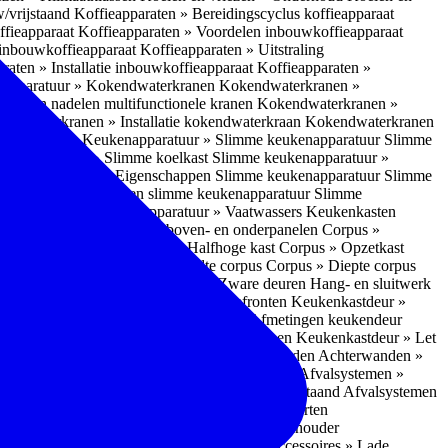
w/vrijstaand
Koffieapparaten » Bereidingscyclus koffieapparaat
ffieapparaat
Koffieapparaten » Voordelen inbouwkoffieapparaat
 inbouwkoffieapparaat
Koffieapparaten » Uitstraling
raten » Installatie inbouwkoffieapparaat
Koffieapparaten »
apparatuur » Kokendwaterkranen
Kokendwaterkranen »
or- en nadelen multifunctionele kranen
Kokendwaterkranen »
endwaterkranen » Installatie kokendwaterkraan
Kokendwaterkranen
tuur » Ovens
Keukenapparatuur » Slimme keukenapparatuur
Slimme
kenapparatuur » Slimme koelkast
Slimme keukenapparatuur »
ukenapparatuur » Eigenschappen Slimme keukenapparatuur
Slimme
napparatuur » Nadelen slimme keukenapparatuur
Slimme
ukenapparatuur
Keukenapparatuur » Vaatwassers
Keukenkasten
n
Corpus » Buitenkant zij-, boven- en onderpanelen
Corpus »
Corpus » Hoge kast
Corpus » Halfhoge kast
Corpus » Opzetkast
» Hoogte corpus
Corpus » Breedte corpus
Corpus » Diepte corpus
rk » Nadelen
Hang- en sluitwerk » Zware deuren
Hang- en sluitwerk
eukenkastdeur » Soorten deur- en ladefronten
Keukenkastdeur »
ur » Glijbevestiging
Keukenkastdeur » Afmetingen keukendeur
eur » Maatwerk
Keukenkastdeur » Deurgrepen
Keukenkastdeur » Let
terwanden
Achterwanden » Nadelen achterwanden
Achterwanden »
itstraling
Keukenaccessoires » Afvalsystemen
Afvalsystemen »
 » Inbouw in de spoelunit
Afvalsystemen » Vrijstaand
Afvalsystemen
s » Inbouwaccessoires
Inbouwaccessoires » Soorten
ade indelingen
Inbouwaccessoires » Handdoekhouder
nbouwaccessoires » Fire Safety Kit
Inbouwaccessoires » Lade