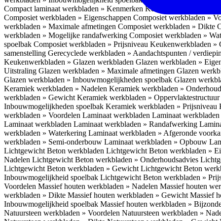
Compact laminaat werkbladen » Kenmerken
Keukenwerkbladen » C
Composiet werkbladen » Eigenschappen
Composiet werkbladen » V
werkbladen » Maximale afmetingen
Composiet werkbladen » Dikte
C
werkbladen » Mogelijke randafwerking
Composiet werkbladen » Wat
spoelbak
Composiet werkbladen » Prijsniveau
Keukenwerkbladen » 
samenstelling
Gerecyclede werkbladen » Aandachtspunten / verdiep
Keukenwerkbladen » Glazen werkbladen
Glazen werkbladen » Eig
Uitstraling
Glazen werkbladen » Maximale afmetingen
Glazen werkb
Glazen werkbladen » Inbouwmogelijkheden spoelbak
Glazen werkbl
Keramiek werkbladen » Nadelen
Keramiek werkbladen » Onderhoud
werkbladen » Gewicht
Keramiek werkbladen » Oppervlaktestructuu
Inbouwmogelijkheden spoelbak
Keramiek werkbladen » Prijsniveau
werkbladen » Voordelen Laminaat werkbladen
Laminaat werkbladen
Laminaat werkbladen
Laminaat werkbladen » Randafwerking
Lamina
werkbladen » Waterkering
Laminaat werkbladen » Afgeronde voork
werkbladen » Semi-onderbouw
Laminaat werkbladen » Opbouw
Lam
Lichtgewicht Beton werkbladen
Lichtgewicht Beton werkbladen » 
Nadelen
Lichtgewicht Beton werkbladen » Onderhoudsadvies
Lichtg
Lichtgewicht Beton werkbladen » Gewicht
Lichtgewicht Beton werk
Inbouwmogelijkheid spoelbak
Lichtgewicht Beton werkbladen » Pri
Voordelen
Massief houten werkbladen » Nadelen
Massief houten we
werkbladen » Dikte
Massief houten werkbladen » Gewicht
Massief h
Inbouwmogelijkheid spoelbak
Massief houten werkbladen » Bijzond
Natuursteen werkbladen » Voordelen
Natuursteen werkbladen » Nad