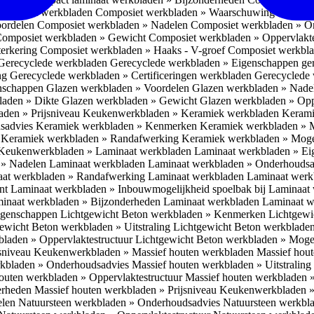
omposiet werkbladen
Composiet werkbladen » Waarschuwing Monteurs:
oordelen
Composiet werkbladen » Nadelen
Composiet werkbladen » O
omposiet werkbladen » Gewicht
Composiet werkbladen » Oppervlakt
erkering
Composiet werkbladen » Haaks - V-groef
Composiet werkbla
Gerecyclede werkbladen
Gerecyclede werkbladen » Eigenschappen ge
ing
Gerecyclede werkbladen » Certificeringen werkbladen
Gerecyclede 
enschappen
Glazen werkbladen » Voordelen
Glazen werkbladen » Nad
laden » Dikte
Glazen werkbladen » Gewicht
Glazen werkbladen » Opp
aden » Prijsniveau
Keukenwerkbladen » Keramiek werkbladen
Kerami
sadvies
Keramiek werkbladen » Kenmerken
Keramiek werkbladen » 
r
Keramiek werkbladen » Randafwerking
Keramiek werkbladen » Moge
Keukenwerkbladen » Laminaat werkbladen
Laminaat werkbladen » E
 » Nadelen Laminaat werkbladen
Laminaat werkbladen » Onderhoudsa
at werkbladen » Randafwerking Laminaat werkbladen
Laminaat wer
ant
Laminaat werkbladen » Inbouwmogelijkheid spoelbak bij Laminaat
inaat werkbladen » Bijzonderheden Laminaat werkbladen
Laminaat w
Eigenschappen
Lichtgewicht Beton werkbladen » Kenmerken
Lichtgewi
ewicht Beton werkbladen » Uitstraling
Lichtgewicht Beton werkblade
bladen » Oppervlaktestructuur
Lichtgewicht Beton werkbladen » Moge
jsniveau
Keukenwerkbladen » Massief houten werkbladen
Massief hou
rkbladen » Onderhoudsadvies
Massief houten werkbladen » Uitstraling
outen werkbladen » Oppervlaktestructuur
Massief houten werkbladen 
erheden
Massief houten werkbladen » Prijsniveau
Keukenwerkbladen »
elen
Natuursteen werkbladen » Onderhoudsadvies
Natuursteen werkbla