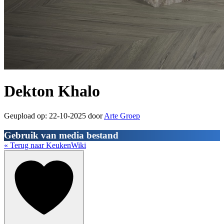
Dekton Khalo
Geupload op: 22-10-2025 door
Arte Groep
Gebruik van media bestand
« Terug naar KeukenWiki