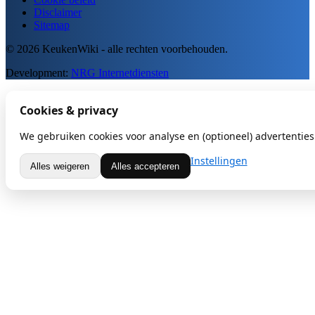
Disclaimer
Sitemap
© 2026 KeukenWiki - alle rechten voorbehouden.
Development:
NRG Internetdiensten
Cookies & privacy
We gebruiken cookies voor analyse en (optioneel) advertenties.
Instellingen
Alles weigeren
Alles accepteren