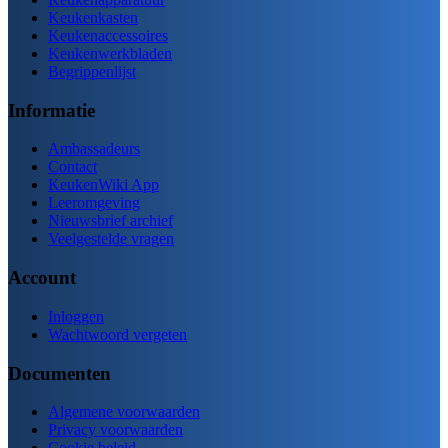
Keukenkasten
Keukenaccessoires
Keukenwerkbladen
Begrippenlijst
Informatie
Ambassadeurs
Contact
KeukenWiki App
Leeromgeving
Nieuwsbrief archief
Veelgestelde vragen
Account
Inloggen
Wachtwoord vergeten
Documenten
Algemene voorwaarden
Privacy voorwaarden
Cookie beleid