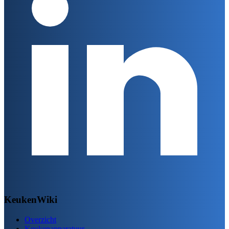
KeukenWiki
Overzicht
Keukenapparatuur