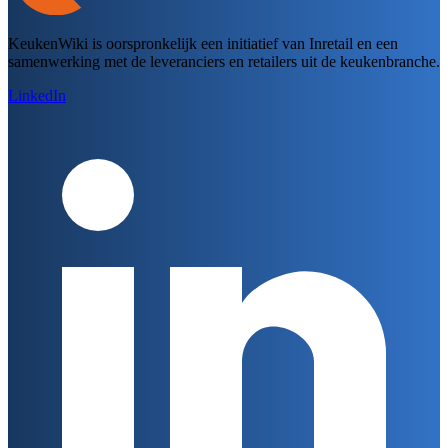
KeukenWiki is oorspronkelijk een initiatief van Inretail en een
samenwerking met de leveranciers en retailers uit de keukenbranche.
LinkedIn