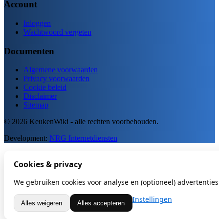
Account
Inloggen
Wachtwoord vergeten
Documenten
Algemene voorwaarden
Privacy voorwaarden
Cookie beleid
Disclaimer
Sitemap
© 2026 KeukenWiki - alle rechten voorbehouden.
Development:
NRG Internetdiensten
Cookies & privacy
We gebruiken cookies voor analyse en (optioneel) advertenties.
Instellingen
Alles weigeren
Alles accepteren