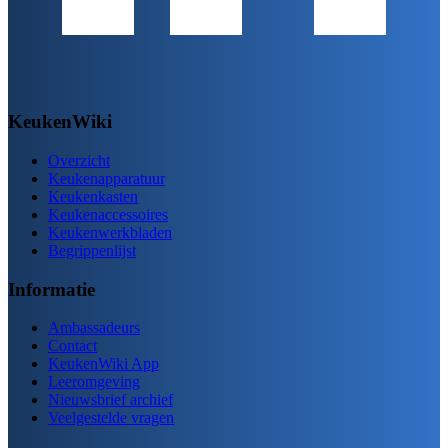
KeukenWiki
Overzicht
Keukenapparatuur
Keukenkasten
Keukenaccessoires
Keukenwerkbladen
Begrippenlijst
Informatie
Ambassadeurs
Contact
KeukenWiki App
Leeromgeving
Nieuwsbrief archief
Veelgestelde vragen