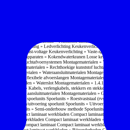
soires » Kast systemen
Inbouwaccessoires » Kast-inbouw-systemen
In
kkast systemen
Inbouwaccessoires » Hoekkast uittreksystemen
Inbouwa
naccessoires » Keukenkranen
Keukenkranen » Types/soorten
Keukenk
h kraan
Keukenkranen » Infrarood kraan
Keukenkranen » Extra functi
ater
Keukenkranen » Gekoeld water
Keukenkranen » Koolzuur toevo
iek (pvd)
Keukenkranen » Vorm Keukenkraan
Keukenkranen » Mont
Keukenmeubilair » Wat is keukenmeubilair?
Keukenmeubilair » Versch
trends 2026
Keukenmeubilair » Praktische aandachtspunten
Keukenmeu
ing
Keukenverlichting » Ledverlichting
Keukenverlichting » Installatie
verlichting » Vast-voltage
Keukenverlichting » Vaste-spanning
Keuken
n
Losse keukenapparaten » Kokendwaterkranen
Losse keukenapparaten 
aterialen » Luchtafvoersystemen
Montagematerialen » Verschillende
langen
Montagematerialen » Rechthoekige kunststof luchtafvoersystem
en
Montagematerialen » Wateraansluitmaterialen
Montagematerialen » Aa
» 1.2.1 Ronde flexibele afvoerslangen
Montagematerialen » Dempingsy
ontagematerialen » Waterslot
Montagematerialen » 1.4.1 Plasmafilter
M
gematerialen » Kabels, verlengkabels, stekkers en stekkerblokken
Mont
erialen » Gas aansluitmaterialen
Montagematerialen » Gasaansluitmat
s » Materialen spoelunits
Spoelunits » Roestvaststaal (rvs)
Spoelunits »
units » Design/uitvoering spoelunit
Spoelunits » Uitvoering
Spoelunits
ethode
Spoelunits » Semi-onderbouw methode
Spoelunits » Tussenbo
aden » Compact laminaat werkbladen
Compact laminaat werkbladen 
ct laminaat werkbladen
Compact laminaat werkbladen » Nanotech ma
 Uitstraling Compact laminaat
Compact laminaat werkbladen » Mogel
bladen
Compact laminaat werkbladen » Bijzonderheden Compact lami