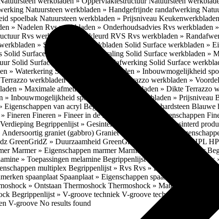
Natuursteen werkbladen » Oppervlaktestructuur
Natuursteen werkblad
fwerking
Natuursteen werkbladen » Handgefrijnde randafwerking
Natuu
eid spoelbak
Natuursteen werkbladen » Prijsniveau
Keukenwerkbladen
den » Nadelen
Rvs werkbladen » Onderhoudsadvies
Rvs werkbladen » 
ructuur
Rvs werkbladen » Gekleurd RVS
Rvs werkbladen » Randafwe
erkbladen » Solid Surface werkbladen
Solid Surface werkbladen » 
es
Solid Surface werkbladen » Uitstraling
Solid Surface werkbladen » 
tuur
Solid Surface werkbladen » Randafwerking
Solid Surface werkbl
den » Waterkering
Solid Surface werkbladen » Inbouwmogelijkheid sp
n
Terrazzo werkbladen » Eigenschappen
Terrazzo werkbladen » Voorde
bladen » Maximale afmetingen
Terrazzo werkbladen » Dikte
Terrazzo 
n » Inbouwmogelijkheid spoelbak
Terrazzo werkbladen » Prijsniveau
B
» Eigenschappen van acryl
Begrippenlijst » Blauwe hardsteen
Blauwe 
t » Fineren
Fineren » Fineer in de keuken
Fineren » Eigenschappen Fin
 Verdieping
Begrippenlijst » Gesinterd productieproces
Gesinterd produ
» Andersoortig graniet (gabbro)
Graniet » Gneis
Graniet » Eigenschapp
idz
GreenGridZ » Duurzaamheid GreenGridz
Begrippenlijst » HPL
HP
rmer
Marmer » Eigenschappen marmer
Marmer » Productie marmer
Beg
amine » Toepassingen melamine
Begrippenlijst » Multiplex
Multiplex 
genschappen multiplex
Begrippenlijst » Rvs
Rvs » Eigenschappen RV
nmerken spaanplaat
Spaanplaat » Eigenschappen spaanplaat
Spaanplaat
moshock » Ontstaan Thermoshock
Thermoshock » Materialen & gevoe
hock
Begrippenlijst » V-groove techniek
V-groove techniek » Toepasbar
ten V-groove
No results found