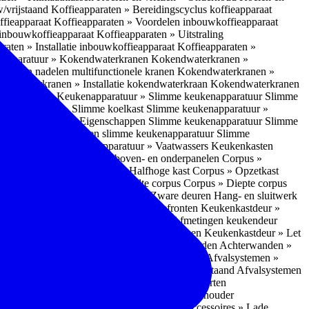
w/vrijstaand
Koffieapparaten » Bereidingscyclus koffieapparaat
ffieapparaat
Koffieapparaten » Voordelen inbouwkoffieapparaat
 inbouwkoffieapparaat
Koffieapparaten » Uitstraling
raten » Installatie inbouwkoffieapparaat
Koffieapparaten »
apparatuur » Kokendwaterkranen
Kokendwaterkranen »
or- en nadelen multifunctionele kranen
Kokendwaterkranen »
endwaterkranen » Installatie kokendwaterkraan
Kokendwaterkranen
tuur » Ovens
Keukenapparatuur » Slimme keukenapparatuur
Slimme
kenapparatuur » Slimme koelkast
Slimme keukenapparatuur »
ukenapparatuur » Eigenschappen Slimme keukenapparatuur
Slimme
napparatuur » Nadelen slimme keukenapparatuur
Slimme
ukenapparatuur
Keukenapparatuur » Vaatwassers
Keukenkasten
n
Corpus » Buitenkant zij-, boven- en onderpanelen
Corpus »
Corpus » Hoge kast
Corpus » Halfhoge kast
Corpus » Opzetkast
» Hoogte corpus
Corpus » Breedte corpus
Corpus » Diepte corpus
rk » Nadelen
Hang- en sluitwerk » Zware deuren
Hang- en sluitwerk
eukenkastdeur » Soorten deur- en ladefronten
Keukenkastdeur »
ur » Glijbevestiging
Keukenkastdeur » Afmetingen keukendeur
eur » Maatwerk
Keukenkastdeur » Deurgrepen
Keukenkastdeur » Let
terwanden
Achterwanden » Nadelen achterwanden
Achterwanden »
itstraling
Keukenaccessoires » Afvalsystemen
Afvalsystemen »
 » Inbouw in de spoelunit
Afvalsystemen » Vrijstaand
Afvalsystemen
s » Inbouwaccessoires
Inbouwaccessoires » Soorten
ade indelingen
Inbouwaccessoires » Handdoekhouder
nbouwaccessoires » Fire Safety Kit
Inbouwaccessoires » Lade