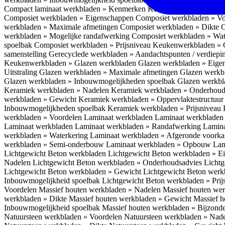
Compact laminaat werkbladen » Kenmerken
Keukenwerkbladen » C
Composiet werkbladen » Eigenschappen
Composiet werkbladen » V
werkbladen » Maximale afmetingen
Composiet werkbladen » Dikte
C
werkbladen » Mogelijke randafwerking
Composiet werkbladen » Wat
spoelbak
Composiet werkbladen » Prijsniveau
Keukenwerkbladen » 
samenstelling
Gerecyclede werkbladen » Aandachtspunten / verdiep
Keukenwerkbladen » Glazen werkbladen
Glazen werkbladen » Eig
Uitstraling
Glazen werkbladen » Maximale afmetingen
Glazen werkb
Glazen werkbladen » Inbouwmogelijkheden spoelbak
Glazen werkbl
Keramiek werkbladen » Nadelen
Keramiek werkbladen » Onderhoud
werkbladen » Gewicht
Keramiek werkbladen » Oppervlaktestructuu
Inbouwmogelijkheden spoelbak
Keramiek werkbladen » Prijsniveau
werkbladen » Voordelen Laminaat werkbladen
Laminaat werkbladen
Laminaat werkbladen
Laminaat werkbladen » Randafwerking
Lamina
werkbladen » Waterkering
Laminaat werkbladen » Afgeronde voork
werkbladen » Semi-onderbouw
Laminaat werkbladen » Opbouw
Lam
Lichtgewicht Beton werkbladen
Lichtgewicht Beton werkbladen » 
Nadelen
Lichtgewicht Beton werkbladen » Onderhoudsadvies
Lichtg
Lichtgewicht Beton werkbladen » Gewicht
Lichtgewicht Beton werk
Inbouwmogelijkheid spoelbak
Lichtgewicht Beton werkbladen » Pri
Voordelen
Massief houten werkbladen » Nadelen
Massief houten we
werkbladen » Dikte
Massief houten werkbladen » Gewicht
Massief h
Inbouwmogelijkheid spoelbak
Massief houten werkbladen » Bijzond
Natuursteen werkbladen » Voordelen
Natuursteen werkbladen » Nad