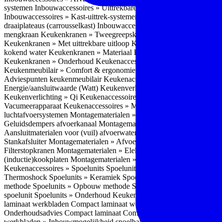
systemen
Inbouwaccessoires » Uittrekbare ladesystemen
Inbouwacces
Inbouwaccessoires » Kast-uittrek-systemen
Inbouwaccessoires » Hoe
draaiplateaus (carrousselkast)
Inbouwaccessoires » Onderhoud
Keuke
mengkraan
Keukenkranen » Tweegreepskraan
Keukenkranen » Touc
Keukenkranen » Met uittrekbare uitloop
Keukenkranen » Gefilterd w
kokend water
Keukenkranen » Materiaal
Keukenkranen » Pvd Techn
Keukenkranen » Onderhoud
Keukenaccessoires » Keukenmeubilair
Keukenmeubilair » Comfort & ergonomie
Keukenmeubilair » Design
Adviespunten keukenmeubilair
Keukenaccessoires » Keukenverlicht
Energie/aansluitwaarde (Watt)
Keukenverlichting » Leddriver
Keuken
Keukenverlichting » Qi
Keukenaccessoires » Losse keukenapparate
Vacumeerapparaat
Keukenaccessoires » Montagematerialen
Montagem
luchtafvoersystemen
Montagematerialen » Flexibele (ronde) afvoers
Geluidsdempers afvoerkanaal
Montagematerialen » Aansluitmaterial
Aansluitmaterialen voor (vuil) afvoerwater sifons
Montagematerialen 
Stankafsluiter
Montagematerialen » Afvoerpluggen t.b.v. spoelunits
M
Filterstopkranen
Montagematerialen » Elektra aansluitmateriaal
Monta
(inductie)kookplaten
Montagematerialen » Combiregelaar
Montagemat
Keukenaccessoires » Spoelunits
Spoelunits » Types/soorten
Spoelunit
Thermoshock
Spoelunits » Keramiek
Spoelunits » Tegelbakken
Spoel
methode
Spoelunits » Opbouw methode
Spoelunits » Onderbouw m
spoelunit
Spoelunits » Onderhoud
Keukenwerkbladen
Keukenwerkbl
laminaat werkbladen
Compact laminaat werkbladen » Nadelen Compa
Onderhoudsadvies Compact laminaat
Compact laminaat werkbladen »
werkbladen » Inbouwmogelijkheid spoelbak Compact laminaat werk