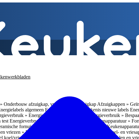
kenwerkbladen
» Onderbouw afzuigkap, vrijhangende afzuigkap
Afzuigkappen » Geïn
Energielabels algemeen
Energieverbruik » Betekenis nieuwe labels
Ener
gieverbruik » Energieverbruik in de praktijk
Energieverbruik » Bespaa
 test
Energieverbruik » 1
Energieverbruik » 5
Keukenapparatuur » Fo
eramische fornuizen
Keukenapparatuur » Inbouwlades
Keukenapparatu
en vriezen » Nismaten
Koelen en vriezen » Vrijstaande koel- en vries
el koel/vrieskasten
Koelen en vriezen » LED-verlichting
Koelen en vri