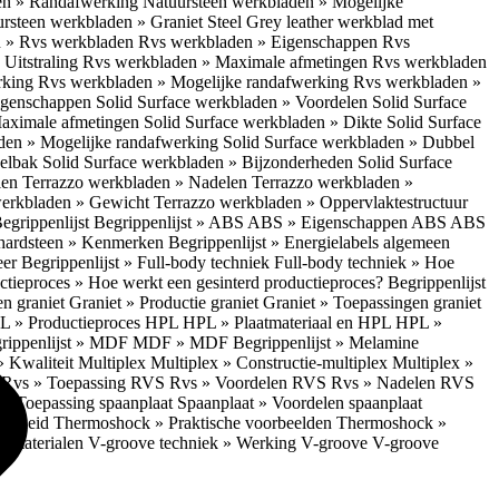
en » Randafwerking
Natuursteen werkbladen » Mogelijke
rsteen werkbladen » Graniet Steel Grey leather werkblad met
 » Rvs werkbladen
Rvs werkbladen » Eigenschappen
Rvs
Uitstraling
Rvs werkbladen » Maximale afmetingen
Rvs werkbladen
rking
Rvs werkbladen » Mogelijke randafwerking
Rvs werkbladen »
Eigenschappen
Solid Surface werkbladen » Voordelen
Solid Surface
Maximale afmetingen
Solid Surface werkbladen » Dikte
Solid Surface
aden » Mogelijke randafwerking
Solid Surface werkbladen » Dubbel
oelbak
Solid Surface werkbladen » Bijzonderheden
Solid Surface
len
Terrazzo werkbladen » Nadelen
Terrazzo werkbladen »
werkbladen » Gewicht
Terrazzo werkbladen » Oppervlaktestructuur
egrippenlijst
Begrippenlijst » ABS
ABS » Eigenschappen ABS
ABS
hardsteen » Kenmerken
Begrippenlijst » Energielabels algemeen
eer
Begrippenlijst » Full-body techniek
Full-body techniek » Hoe
ctieproces » Hoe werkt een gesinterd productieproces?
Begrippenlijst
en graniet
Graniet » Productie graniet
Graniet » Toepassingen graniet
L » Productieproces HPL
HPL » Plaatmateriaal en HPL
HPL »
rippenlijst » MDF
MDF » MDF
Begrippenlijst » Melamine
» Kwaliteit Multiplex
Multiplex » Constructie-multiplex
Multiplex »
S
Rvs » Toepassing RVS
Rvs » Voordelen RVS
Rvs » Nadelen RVS
 » Toepassing spaanplaat
Spaanplaat » Voordelen spaanplaat
ligheid
Thermoshock » Praktische voorbeelden
Thermoshock »
e materialen
V-groove techniek » Werking V-groove
V-groove