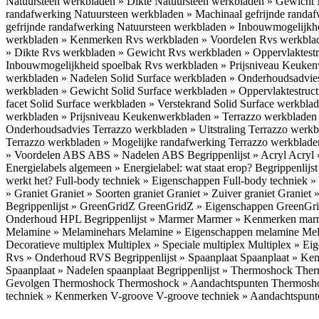
Natuursteen werkbladen » Dikte
Natuursteen werkbladen » Gewicht
randafwerking
Natuursteen werkbladen » Machinaal gefrijnde randa
gefrijnde randafwerking
Natuursteen werkbladen » Inbouwmogelijkh
werkbladen » Kenmerken
Rvs werkbladen » Voordelen
Rvs werkbla
» Dikte
Rvs werkbladen » Gewicht
Rvs werkbladen » Oppervlaktest
Inbouwmogelijkheid spoelbak
Rvs werkbladen » Prijsniveau
Keukenw
werkbladen » Nadelen
Solid Surface werkbladen » Onderhoudsadvi
werkbladen » Gewicht
Solid Surface werkbladen » Oppervlaktestruc
facet
Solid Surface werkbladen » Verstekrand
Solid Surface werkbla
werkbladen » Prijsniveau
Keukenwerkbladen » Terrazzo werkblade
Onderhoudsadvies
Terrazzo werkbladen » Uitstraling
Terrazzo werk
Terrazzo werkbladen » Mogelijke randafwerking
Terrazzo werkblade
» Voordelen ABS
ABS » Nadelen ABS
Begrippenlijst » Acryl
Acryl 
Energielabels algemeen » Energielabel: wat staat erop?
Begrippenlijs
werkt het?
Full-body techniek » Eigenschappen
Full-body techniek »
» Graniet
Graniet » Soorten graniet
Graniet » Zuiver graniet
Graniet 
Begrippenlijst » GreenGridZ
GreenGridZ » Eigenschappen GreenGr
Onderhoud HPL
Begrippenlijst » Marmer
Marmer » Kenmerken ma
Melamine » Melaminehars
Melamine » Eigenschappen melamine
Mel
Decoratieve multiplex
Multiplex » Speciale multiplex
Multiplex » Ei
Rvs » Onderhoud RVS
Begrippenlijst » Spaanplaat
Spaanplaat » Ke
Spaanplaat » Nadelen spaanplaat
Begrippenlijst » Thermoshock
Ther
Gevolgen Thermoshock
Thermoshock » Aandachtspunten Thermos
techniek » Kenmerken V-groove
V-groove techniek » Aandachtspun
Inloggen