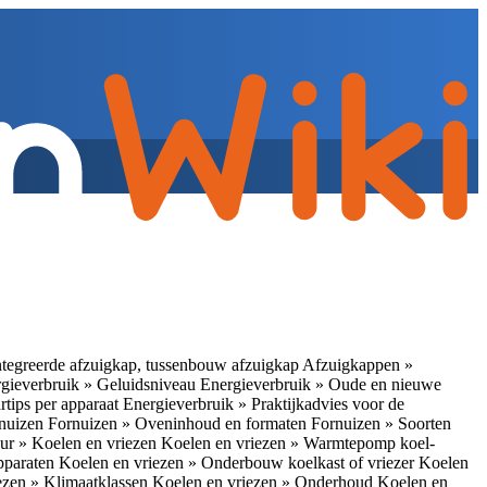
tegreerde afzuigkap, tussenbouw afzuigkap
Afzuigkappen »
gieverbruik » Geluidsniveau
Energieverbruik » Oude en nieuwe
rtips per apparaat
Energieverbruik » Praktijkadvies voor de
rnuizen
Fornuizen » Oveninhoud en formaten
Fornuizen » Soorten
ur » Koelen en vriezen
Koelen en vriezen » Warmtepomp koel-
apparaten
Koelen en vriezen » Onderbouw koelkast of vriezer
Koelen
ezen » Klimaatklassen
Koelen en vriezen » Onderhoud
Koelen en