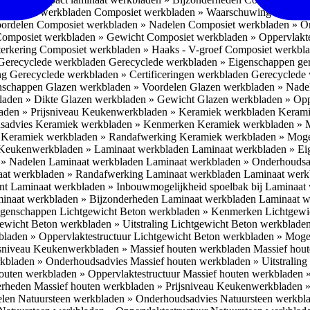
omposiet werkbladen
Composiet werkbladen » Waarschuwing Monteurs:
oordelen
Composiet werkbladen » Nadelen
Composiet werkbladen » O
omposiet werkbladen » Gewicht
Composiet werkbladen » Oppervlakt
erkering
Composiet werkbladen » Haaks - V-groef
Composiet werkbla
Gerecyclede werkbladen
Gerecyclede werkbladen » Eigenschappen ge
ing
Gerecyclede werkbladen » Certificeringen werkbladen
Gerecyclede 
enschappen
Glazen werkbladen » Voordelen
Glazen werkbladen » Nad
laden » Dikte
Glazen werkbladen » Gewicht
Glazen werkbladen » Opp
aden » Prijsniveau
Keukenwerkbladen » Keramiek werkbladen
Kerami
sadvies
Keramiek werkbladen » Kenmerken
Keramiek werkbladen » 
r
Keramiek werkbladen » Randafwerking
Keramiek werkbladen » Moge
Keukenwerkbladen » Laminaat werkbladen
Laminaat werkbladen » E
 » Nadelen Laminaat werkbladen
Laminaat werkbladen » Onderhoudsa
at werkbladen » Randafwerking Laminaat werkbladen
Laminaat wer
ant
Laminaat werkbladen » Inbouwmogelijkheid spoelbak bij Laminaat
inaat werkbladen » Bijzonderheden Laminaat werkbladen
Laminaat w
Eigenschappen
Lichtgewicht Beton werkbladen » Kenmerken
Lichtgewi
ewicht Beton werkbladen » Uitstraling
Lichtgewicht Beton werkblade
bladen » Oppervlaktestructuur
Lichtgewicht Beton werkbladen » Moge
jsniveau
Keukenwerkbladen » Massief houten werkbladen
Massief hou
rkbladen » Onderhoudsadvies
Massief houten werkbladen » Uitstraling
outen werkbladen » Oppervlaktestructuur
Massief houten werkbladen 
erheden
Massief houten werkbladen » Prijsniveau
Keukenwerkbladen »
elen
Natuursteen werkbladen » Onderhoudsadvies
Natuursteen werkbla