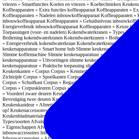
vriezen » Smartfuncties
Koelen en vriezen » Koeltechnieken
Keukena
Koffieapparaten » Extra functies koffieapparaat
Koffieapparaten » Ext
Koffieapparaten » Nadelen inbouwkoffieapparaat
Koffieapparaten »
inbouwkoffieapparaat
Koffieapparaten » Geluidsniveau inbouwkoffi
Energieverbruik inbouwkoffieapparaat
Koffieapparaten » Keuze koff
Toepassingen (voor- en nadelen)
Kokendwaterkranen » Types
Kokend
Bediening kokendwaterkranen
Kokendwaterkranen » Boilers koken
» Energieverbruik kokendwaterkraan
Kokendwaterkranen » Onderho
keukenapparatuur » Smart home hub
Slimme keukenapparatuur » Sl
Slimme koffiemachine
Slimme keukenapparatuur » Slimme stekker
S
keukenapparatuur » Uitvoeringen slimme keukenapparatuur
Slimme k
keukenapparatuur » Praktische toepassing slimme keukenapparatuur
Keukenkasten » Corpus
Corpus » Kenmerken
Corpus » Materiaal C
Zichtzijde
Corpus » Spoelkasten
Corpus » Soorten keukenkasten
Cor
Corpus » Schuifkast
Corpus » Regaalkast
Corpus » Afwijkend corpu
Corpus » Corpuskleuren
Corpus » Corpus in kleur
Corpus » Voordeel
» Voordeel zware deuren
Keukenkasten » Kastindeling
Keukenkaste
Bevestiging twee deuren
Keukenkastdeur » Vaatwasserdeur
Keukenka
Keukenkastdeur » Afmetingen
Keukenkastdeur » Hoogte front
Keuke
op!
Keukenaccessoires
Keukenaccessoires » Achterwanden
Achterwa
Keukenbladmaterialen als achterwand
Achterwanden » Hittebestendi
Types/soorten
Afvalsystemen » Installatie
Afvalsystemen » Inbouw i
» Eigenschappen
Afvalsystemen » Inhoud
Afvalsystemen » Energie
A
inbouwaccessoires
Inbouwaccessoires » Bestek- en ladeindelingen vo
Inbouwaccessoires » Afvalsystemen
Inbouwaccessoires » Inbouw korv