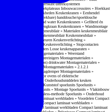
bouwaccessoires » Apothekerskast uittreksystemen
ccessoires » Hoekkast uittrekplateaus
Inbouwaccessoires » Hoekkast
ranen » Bedieningsmogelijkheden
Keukenkranen » Eenhendel
es
Keukenkranen » Met (uitrekbare) handdouche/spoeldouche
egen
Keukenkranen » Kokend water
Keukenkranen » Gefilterd én
age
Keukenkranen » Bladmengkraan
Keukenkranen » Wandmontage
illende meubeltypen
Keukenmeubilair » Materialen keukenmeubilair
bilair » Duurzaamheid keukenmeubilair
Keukenmeubilair »
Keukenverlichting » Lichtkleuren
Keukenverlichting »
verlichting » Dimbaarheid
Keukenverlichting » Stopcontacten
» Plintverwarming/plintheaters
Losse keukenapparaten »
 Luchtafvoersystemen
Montagematerialen » Weerstand
en
Montagematerialen » Luchtreinigers
Montagematerialen »
nsluitmateriaal voor (schoon) drinkwater
Montagematerialen »
steem van lades en deuren
Montagematerialen » 2.1.2.1
ontagematerialen » Waterslagdemper
Montagematerialen »
agematerialen » Kabels voor ovens of elektrische
erialen
Montagematerialen » Onderhoudsmiddelen keuken
 2.2 Kunststof
Spoelunits » Kunststof spoelunits
Spoelunits »
 » Montage spoelunit
Spoelunits » Montage
Spoelunits » Vlakinbouw
uw methode
Spoelunits » Rimless-methode
Spoelunits » Onderhoud
» Eigenschappen
Compact laminaat werkbladen » Voordelen Compact
ssief laminaat werkbladen
Compact laminaat werkbladen »
ijke randafwerking Compact laminaat werkbladen
Compact laminaat
naat
Compact laminaat werkbladen » Prijsniveau Compact laminaat