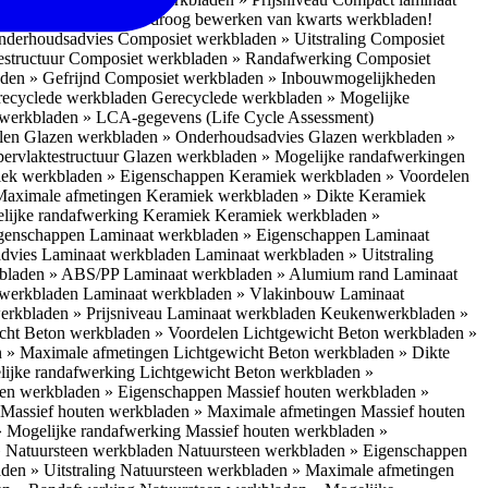
 bescherm je bij het droog bewerken van kwarts werkbladen!
nderhoudsadvies
Composiet werkbladen » Uitstraling
Composiet
estructuur
Composiet werkbladen » Randafwerking
Composiet
den » Gefrijnd
Composiet werkbladen » Inbouwmogelijkheden
recyclede werkbladen
Gerecyclede werkbladen » Mogelijke
werkbladen » LCA-gegevens (Life Cycle Assessment)
elen
Glazen werkbladen » Onderhoudsadvies
Glazen werkbladen »
ervlaktestructuur
Glazen werkbladen » Mogelijke randafwerkingen
ek werkbladen » Eigenschappen
Keramiek werkbladen » Voordelen
Maximale afmetingen
Keramiek werkbladen » Dikte
Keramiek
lijke randafwerking Keramiek
Keramiek werkbladen »
igenschappen
Laminaat werkbladen » Eigenschappen
Laminaat
dvies Laminaat werkbladen
Laminaat werkbladen » Uitstraling
kbladen » ABS/PP
Laminaat werkbladen » Alumium rand
Laminaat
 werkbladen
Laminaat werkbladen » Vlakinbouw
Laminaat
erkbladen » Prijsniveau Laminaat werkbladen
Keukenwerkbladen »
cht Beton werkbladen » Voordelen
Lichtgewicht Beton werkbladen »
n » Maximale afmetingen
Lichtgewicht Beton werkbladen » Dikte
lijke randafwerking
Lichtgewicht Beton werkbladen »
ten werkbladen » Eigenschappen
Massief houten werkbladen »
Massief houten werkbladen » Maximale afmetingen
Massief houten
» Mogelijke randafwerking
Massief houten werkbladen »
 Natuursteen werkbladen
Natuursteen werkbladen » Eigenschappen
den » Uitstraling
Natuursteen werkbladen » Maximale afmetingen