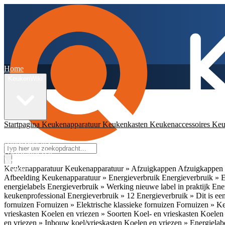
Home
KeukenWiki
Startpagina
Keukenapparatuur
Keukenkasten
Keukenaccessoires
Keu
App
Ambassadeurs
Nieuwsbrieven
Veelgestelde vragen
Keukenapparatuur
Keukenapparatuur » Afzuigkappen
Afzuigkappen 
Contact
Afbeelding
Keukenapparatuur » Energieverbruik
Energieverbruik » 
energielabels
Energieverbruik » Werking nieuwe label in praktijk
Ener
keukenprofessional
Energieverbruik » 12
Energieverbruik » Dit is een
fornuizen
Fornuizen » Elektrische klassieke fornuizen
Fornuizen » K
vrieskasten
Koelen en vriezen » Soorten Koel- en vrieskasten
Koelen 
en vriezen » Inbouw koel/vrieskasten
Koelen en vriezen » Energielab