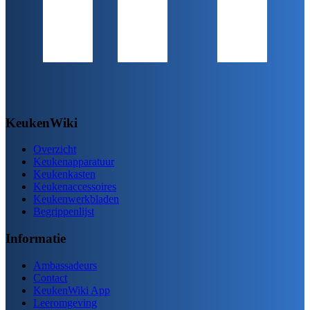
KeukenWiki
Overzicht
Keukenapparatuur
Keukenkasten
Keukenaccessoires
Keukenwerkbladen
Begrippenlijst
Informatie
Ambassadeurs
Contact
KeukenWiki App
Leeromgeving