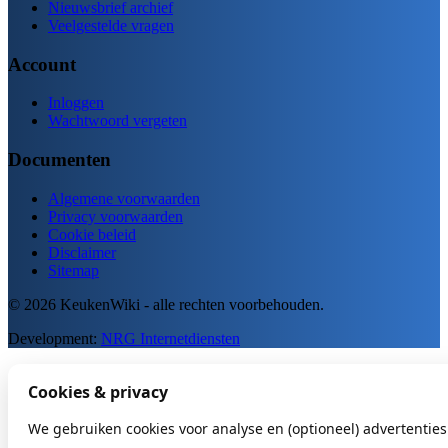
Nieuwsbrief archief
Veelgestelde vragen
Account
Inloggen
Wachtwoord vergeten
Documenten
Algemene voorwaarden
Privacy voorwaarden
Cookie beleid
Disclaimer
Sitemap
© 2026 KeukenWiki - alle rechten voorbehouden.
Development:
NRG Internetdiensten
Cookies & privacy
We gebruiken cookies voor analyse en (optioneel) advertenties.