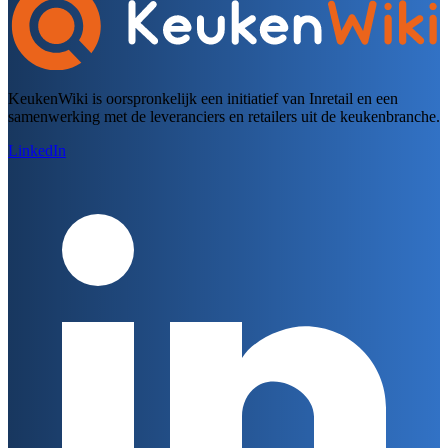
KeukenWiki is oorspronkelijk een initiatief van Inretail en een
samenwerking met de leveranciers en retailers uit de keukenbranche.
LinkedIn