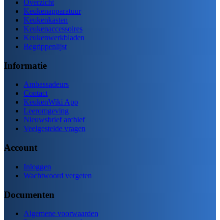
Overzicht
Keukenapparatuur
Keukenkasten
Keukenaccessoires
Keukenwerkbladen
Begrippenlijst
Informatie
Ambassadeurs
Contact
KeukenWiki App
Leeromgeving
Nieuwsbrief archief
Veelgestelde vragen
Account
Inloggen
Wachtwoord vergeten
Documenten
Algemene voorwaarden