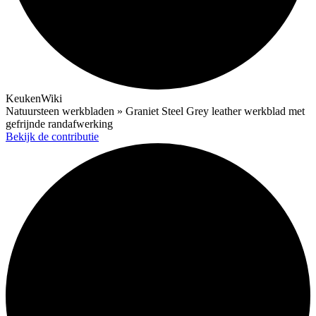
KeukenWiki
Natuursteen werkbladen » Graniet Steel Grey leather werkblad met
gefrijnde randafwerking
Bekijk de contributie