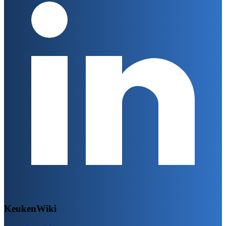
KeukenWiki